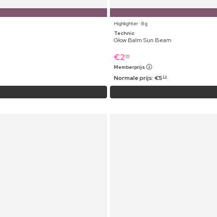
Highlighter ⋅ 8 g
Technic
Glow Balm Sun Beam
€
2
99
Memberprijs
Normale prijs:
€
5
29