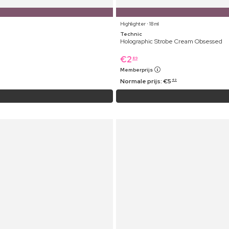
Highlighter ⋅ 18 ml
Technic
Holographic Strobe Cream Obsessed
€
2
89
Memberprijs
Normale prijs:
€
5
49