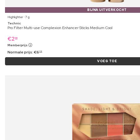
BIJNA UITVERKOCHT
Highlighter ⋅ 7 g
Technic
Pro Filter Multi-use Complexion Enhancer Sticks Medium Cool
€
2
99
Memberprijs
Normale prijs:
€
6
39
VOEG TOE