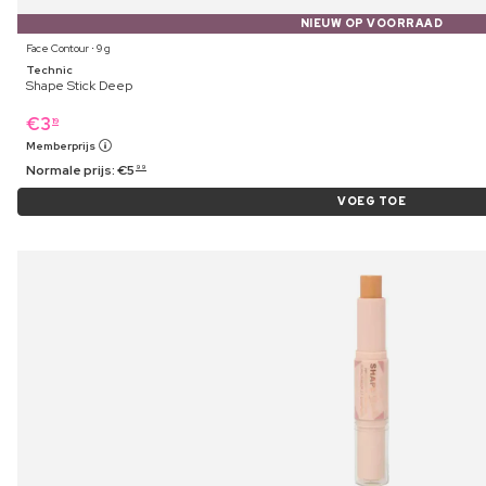
NIEUW OP VOORRAAD
Face Contour ⋅ 9 g
Technic
Shape Stick Deep
€
3
19
Memberprijs
Normale prijs:
€
5
99
VOEG TOE