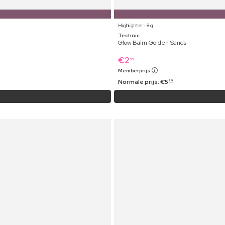
Highlighter ⋅ 8 g
Technic
Glow Balm Golden Sands
€
2
99
Memberprijs
Normale prijs:
€
5
29