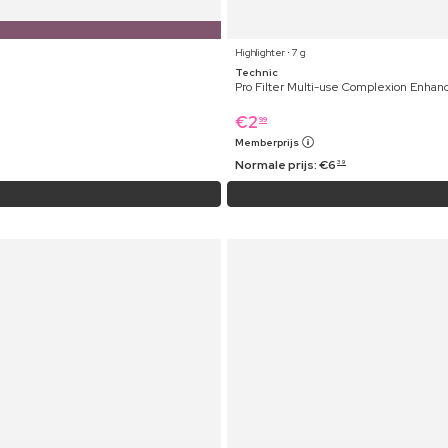
Highlighter ⋅ 7 g
Technic
Pro Filter Multi-use Complexion Enha
€
2
99
Memberprijs
Normale prijs:
€
6
39