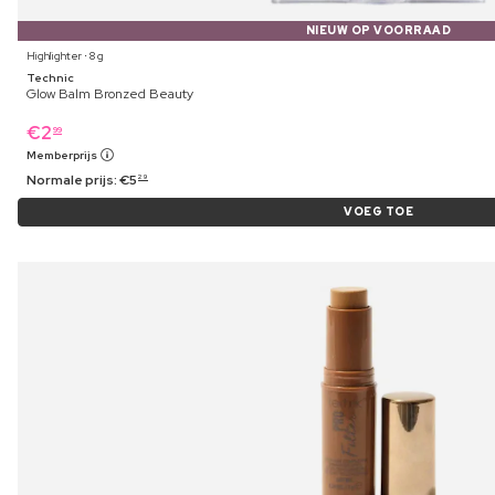
NIEUW OP VOORRAAD
Highlighter ⋅ 8 g
Technic
Glow Balm Bronzed Beauty
€
2
99
Memberprijs
Normale prijs:
€
5
29
VOEG TOE