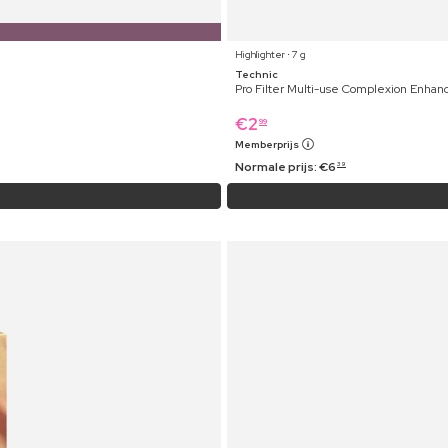
Highlighter ⋅ 7 g
Technic
Pro Filter Multi-use Complexion Enhance
€
2
99
Memberprijs
Normale prijs:
€
6
39