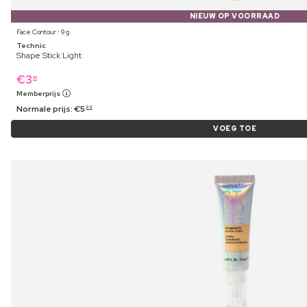
NIEUW OP VOORRAAD
Face Contour ⋅ 9 g
Technic
Shape Stick Light
€
3
19
Memberprijs
Normale prijs:
€
5
99
VOEG TOE