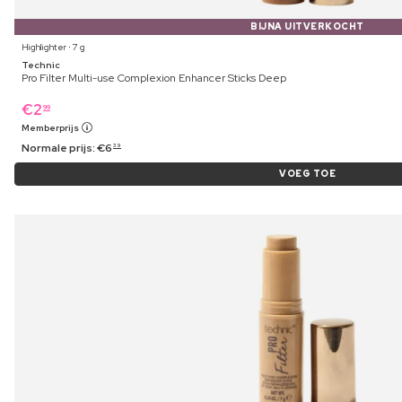
BIJNA UITVERKOCHT
Highlighter ⋅ 7 g
Technic
Pro Filter Multi-use Complexion Enhancer Sticks Deep
€
2
99
Memberprijs
Normale prijs:
€
6
39
VOEG TOE