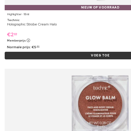
NIEUW OP VOORRAAD
Highlighter ⋅ 18 ml
Technic
Holographic Strobe Cream Halo
€
2
89
Memberprijs
Normale prijs:
€
5
49
VOEG TOE