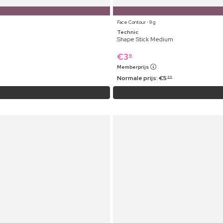
Face Contour ⋅ 9 g
Technic
Shape Stick Medium
€
3
19
Memberprijs
Normale prijs:
€
5
99