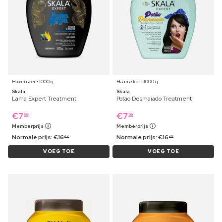
Haarmasker ⋅ 1000 g
Haarmasker ⋅ 1000 g
Skala
Skala
Lama Expert Treatment
Potao Desmaiado Treatment
€
7
€
7
59
59
Memberprijs
Memberprijs
Normale prijs:
€
16
Normale prijs:
€
16
29
29
VOEG TOE
VOEG TOE