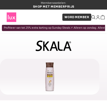
Membervoordelen:
SHOP MET MEMBERPRIJS
WORD MEMBER
Profiteer van tot 25% extra korting op Sunday Steals ⚡ Alleen op zondag. Alleen