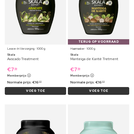
TERUG OP VOORRAAD
Leave-In Verzorging ⋅ 1000 g
Haarmasker ⋅ 1000 g
Skala
Skala
Avocado Treatment
Manteiga de Karité Tretment
€
7
€
7
59
59
Memberprijs
Memberprijs
Normale prijs:
€
16
Normale prijs:
€
16
29
29
VOEG TOE
VOEG TOE