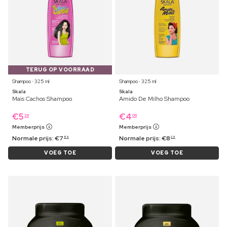
TERUG OP VOORRAAD
Shampoo ⋅ 325 ml
Shampoo ⋅ 325 ml
Skala
Skala
Mais Cachos Shampoo
Amido De Milho Shampoo
€
5
€
4
39
09
Memberprijs
Memberprijs
Normale prijs:
€
7
Normale prijs:
€
8
89
29
VOEG TOE
VOEG TOE