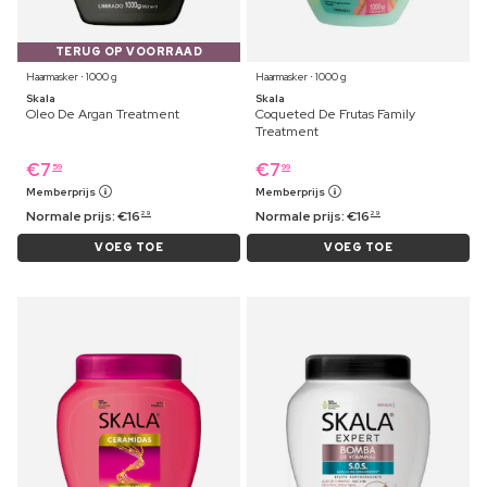
TERUG OP VOORRAAD
Haarmasker ⋅ 1000 g
Haarmasker ⋅ 1000 g
Skala
Skala
Oleo De Argan Treatment
Coqueted De Frutas Family
Treatment
€
7
€
7
59
99
Memberprijs
Memberprijs
Normale prijs:
€
16
Normale prijs:
€
16
29
29
VOEG TOE
VOEG TOE