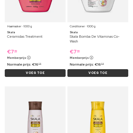
Haarmasker ⋅ 1000 g
Conditioner ⋅ 1000 g
Skala
Skala
Ceramidas Treatment
Skala Bomba De Vitaminas Co-
Wash
€
7
€
7
59
59
Memberprijs
Memberprijs
Normale prijs:
€
16
Normale prijs:
€
16
29
29
VOEG TOE
VOEG TOE