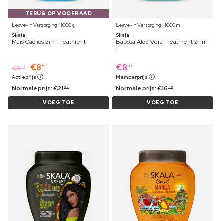
TERUG OP VOORRAAD
Leave-In Verzorging ⋅ 1000 g
Leave-In Verzorging ⋅ 1000 ml
Skala
Skala
Mais Cachos 2in1 Treatment
Babosa Aloe Vera Treatment 2-in-
1
€
8
€
8
53
99
€
8
79
Actieprijs
Memberprijs
Normale prijs:
€
21
Normale prijs:
€
16
99
49
VOEG TOE
VOEG TOE