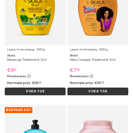
Leave-In Verzorging ⋅ 1000 g
Leave-In Verzorging ⋅ 1000 g
Skala
Skala
Maracuja Treatment 2in1
Mais Crespos Treatment 2in1
€
9
€
7
19
59
Memberprijs
Memberprijs
Normale prijs:
€
16
Normale prijs:
€
16
29
29
VOEG TOE
VOEG TOE
BESPAAR
€6
05