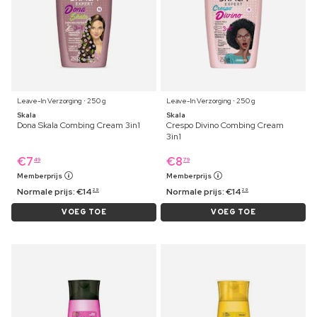
Leave-In Verzorging ⋅ 250 g
Leave-In Verzorging ⋅ 250 g
Skala
Skala
Dona Skala Combing Cream 3in1
Crespo Divino Combing Cream
3in1
€
7
€
8
49
79
Memberprijs
Memberprijs
Normale prijs:
€
14
Normale prijs:
€
14
29
29
VOEG TOE
VOEG TOE