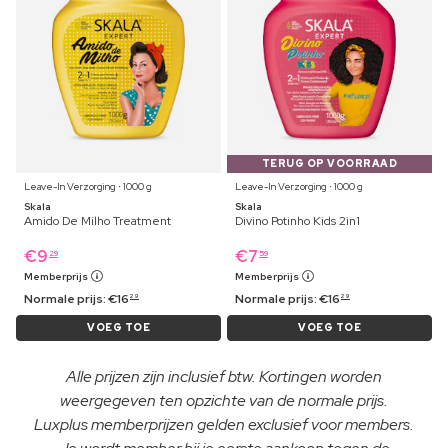
TERUG OP VOORRAAD
Leave-In Verzorging ⋅ 1000 g
Leave-In Verzorging ⋅ 1000 g
Skala
Skala
Amido De Milho Treatment
Divino Potinho Kids 2in1
€
9
€
7
29
59
Memberprijs
Memberprijs
Normale prijs:
€
16
Normale prijs:
€
16
29
29
VOEG TOE
VOEG TOE
Alle prijzen zijn inclusief btw. Kortingen worden
weergegeven ten opzichte van de normale prijs.
Luxplus memberprijzen gelden exclusief voor members.