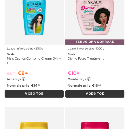
TERUG OP VOORRAAD
Leave-In Verzorging ⋅ 250 g
Leave-In Verzorging ⋅ 1000 g
Skala
Skala
Mais Cachos Combing Cream 3-in-
Divino Potao Treatment
1
€
8
€
10
24
29
€
8
49
Actieprijs
Memberprijs
Normale prijs:
€
14
Normale prijs:
€
16
29
29
VOEG TOE
VOEG TOE