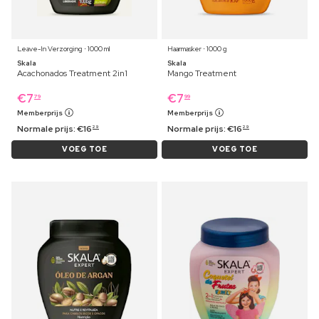
Leave-In Verzorging ⋅ 1000 ml
Haarmasker ⋅ 1000 g
Skala
Skala
Acachonados Treatment 2in1
Mango Treatment
€
7
€
7
79
99
Memberprijs
Memberprijs
Normale prijs:
€
16
Normale prijs:
€
16
29
29
VOEG TOE
VOEG TOE