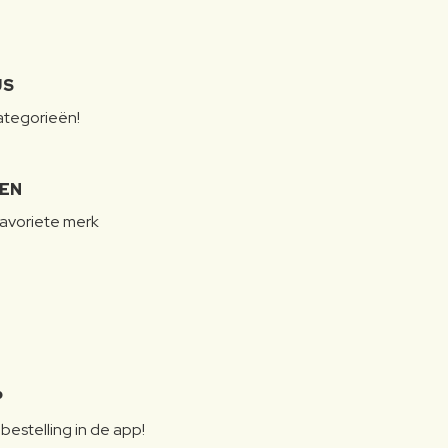
JS
categorieën!
LEN
favoriete merk
P
bestelling in de app!