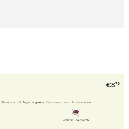
€
8
79
. De eerste 30 dagen is
gratis
.
Lees meer over de voordelen.
Verdien BeautyCash