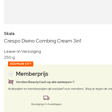
Skala
Crespo Divino Combing Cream 3in1
Leave-In Verzorging
250 g
BESPAAR
€5
50
Memberprijs
Verdien BeautyCash op alle aankopen
Actieprijzen en memberprijzen zijn exclusief voor members. Shop je tegen de
Bezorging in 1-4 werkdagen