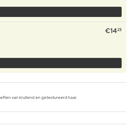
€
14
29
oeften van krullend en getextureerd haar.