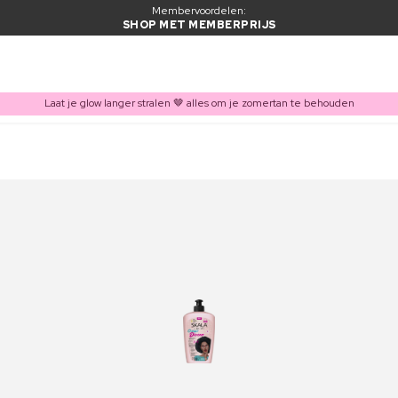
Membervoordelen:
SHOP MET MEMBERPRIJS
Laat je glow langer stralen 🤎 alles om je zomertan te behouden
ITEM TOEGEVOEGD AAN WINKELMAND
Vaak samen gekocht met