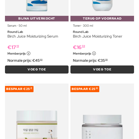
BIJNA UITVERKOCHT
TERUG OP VOORRAAD
Serum ⋅ 50 ml
Toner ⋅ 300 ml
Round Lab
Round Lab
Birch Juice Moisturizing Serum
Birch Juice Moisturizing Toner
€
17
€
16
19
59
Memberprijs
Memberprijs
Normale prijs:
€
45
Normale prijs:
€
35
69
09
VOEG TOE
VOEG TOE
BESPAAR
€25
BESPAAR
€25
41
00