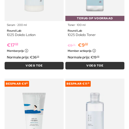
TERUG OP VOORRAAD
Serum ⋅ 200 ml
Toner ⋅ 100 ml
Round Lab
Round Lab
1025 Dokdo Lotion
1025 Dokdo Toner
€
17
€
9
69
50
€
9
79
Memberprijs
Member actieprijs
Normale prijs:
€
36
Normale prijs:
€
19
29
99
VOEG TOE
VOEG TOE
BESPAAR
€9
BESPAAR
€11
81
13