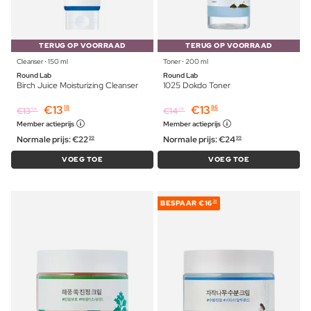
TERUG OP VOORRAAD
TERUG OP VOORRAAD
Cleanser ⋅ 150 ml
Toner ⋅ 200 ml
Round Lab
Round Lab
Birch Juice Moisturizing Cleanser
1025 Dokdo Toner
€
13
€
13
18
86
€
13
€
14
59
29
Member actieprijs
Member actieprijs
Normale prijs:
€
22
Normale prijs:
€
24
99
99
VOEG TOE
VOEG TOE
BESPAAR
€16
31