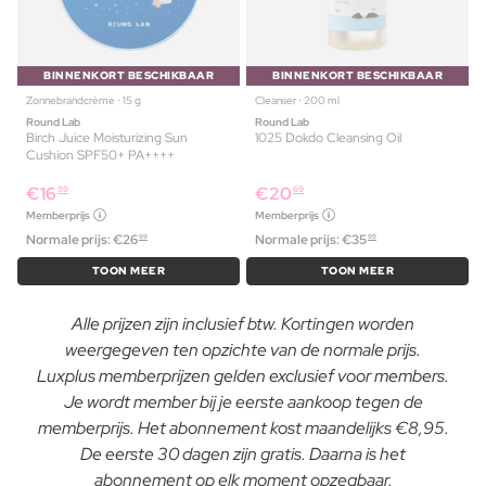
BINNENKORT BESCHIKBAAR
BINNENKORT BESCHIKBAAR
Zonnebrandcrème ⋅ 15 g
Cleanser ⋅ 200 ml
Round Lab
Round Lab
Birch Juice Moisturizing Sun
1025 Dokdo Cleansing Oil
Cushion SPF50+ PA++++
€
16
€
20
99
69
Memberprijs
Memberprijs
Normale prijs:
€
26
Normale prijs:
€
35
99
99
TOON MEER
TOON MEER
Alle prijzen zijn inclusief btw. Kortingen worden
weergegeven ten opzichte van de normale prijs.
Luxplus memberprijzen gelden exclusief voor members.
Je wordt member bij je eerste aankoop tegen de
memberprijs. Het abonnement kost maandelijks €8,95.
De eerste 30 dagen zijn gratis. Daarna is het
abonnement op elk moment opzegbaar.