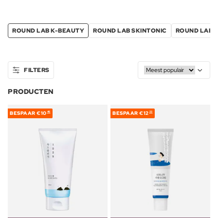
ROUND LAB K-BEAUTY
ROUND LAB SKINTONIC
ROUND LAB T
FILTERS
PRODUCTEN
BESPAAR
€10
BESPAAR
€12
46
22