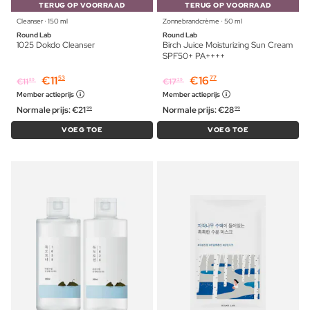
TERUG OP VOORRAAD
TERUG OP VOORRAAD
Cleanser ⋅ 150 ml
Zonnebrandcrème ⋅ 50 ml
Round Lab
Round Lab
1025 Dokdo Cleanser
Birch Juice Moisturizing Sun Cream
SPF50+ PA++++
€
11
€
16
53
77
€
11
€
17
89
29
Member actieprijs
Member actieprijs
Normale prijs:
€
21
Normale prijs:
€
28
99
99
VOEG TOE
VOEG TOE