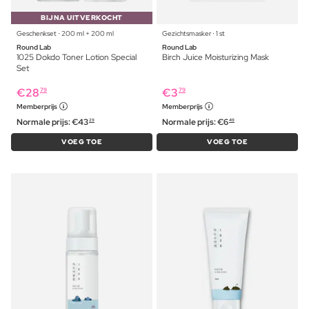
BIJNA UITVERKOCHT
Geschenkset ⋅ 200 ml + 200 ml
Gezichtsmasker ⋅ 1 st
Round Lab
Round Lab
1025 Dokdo Toner Lotion Special
Birch Juice Moisturizing Mask
Set
€
28
€
3
79
79
Memberprijs
Memberprijs
Normale prijs:
€
43
Normale prijs:
€
6
29
49
VOEG TOE
VOEG TOE