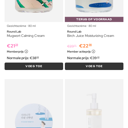
TERUG OP VOORRAAD
Gezichtscrème ⋅ 80 ml
Gezichtscrème ⋅ 80 ml
Round Lab
Round Lab
Mugwort Calming Cream
Birch Juice Moisturizing Cream
€
21
€
22
39
98
€
23
69
Memberprijs
Member actieprijs
Normale prijs:
€
38
Normale prijs:
€
39
69
29
VOEG TOE
VOEG TOE