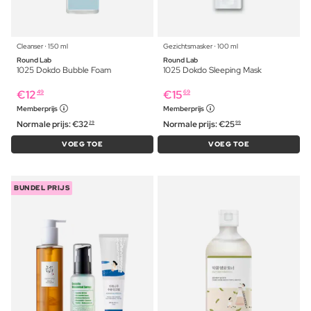
Cleanser ⋅ 150 ml
Gezichtsmasker ⋅ 100 ml
Round Lab
Round Lab
1025 Dokdo Bubble Foam
1025 Dokdo Sleeping Mask
€
12
€
15
49
69
Memberprijs
Memberprijs
Normale prijs:
€
32
Normale prijs:
€
25
29
99
VOEG TOE
VOEG TOE
BUNDEL PRIJS