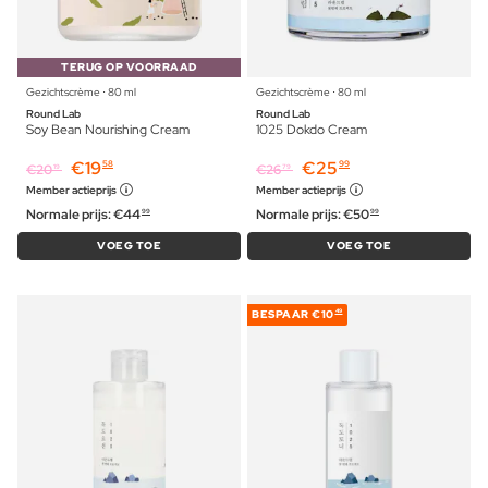
TERUG OP VOORRAAD
Gezichtscrème ⋅ 80 ml
Gezichtscrème ⋅ 80 ml
Round Lab
Round Lab
Soy Bean Nourishing Cream
1025 Dokdo Cream
€
19
€
25
58
99
€
20
€
26
19
79
Member actieprijs
Member actieprijs
Normale prijs:
€
44
Normale prijs:
€
50
99
99
VOEG TOE
VOEG TOE
BESPAAR
€10
49