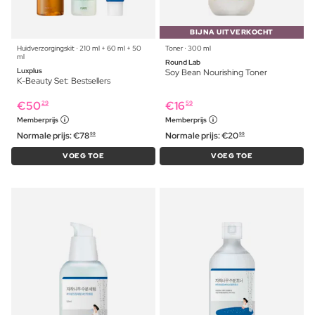
BIJNA UITVERKOCHT
Huidverzorgingskit ⋅ 210 ml + 60 ml + 50
Toner ⋅ 300 ml
ml
Round Lab
Luxplus
Soy Bean Nourishing Toner
K-Beauty Set: Bestsellers
€
50
€
16
29
59
Memberprijs
Memberprijs
Normale prijs:
€
78
Normale prijs:
€
20
99
99
VOEG TOE
VOEG TOE