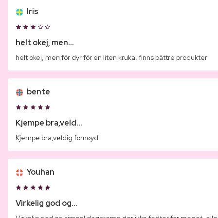
Iris
helt okej, men...
helt okej, men för dyr för en liten kruka. finns bättre produkter
bente
Kjempe bra,veld...
Kjempe bra,veldig fornøyd
Youhan
Virkelig god og...