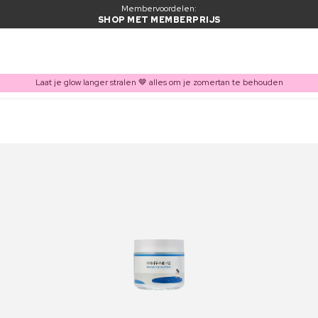
Membervoordelen:
SHOP MET MEMBERPRIJS
Laat je glow langer stralen 🤎 alles om je zomertan te behouden
ITEM TOEGEVOEGD AAN WINKELMAND
Vaak samen gekocht met