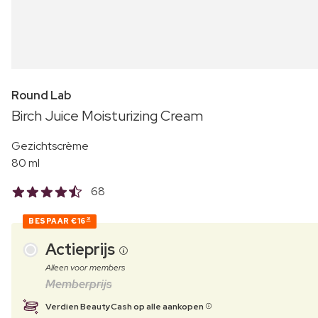
Round Lab
Birch Juice Moisturizing Cream
Gezichtscrème
80 ml
68
BESPAAR
€16
31
Actieprijs
Alleen voor members
Memberprijs
Verdien BeautyCash op alle aankopen