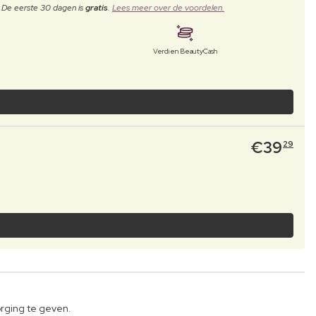
. De eerste 30 dagen is
gratis
.
Lees meer over de voordelen.
Verdien BeautyCash
€
39
29
orging te geven.