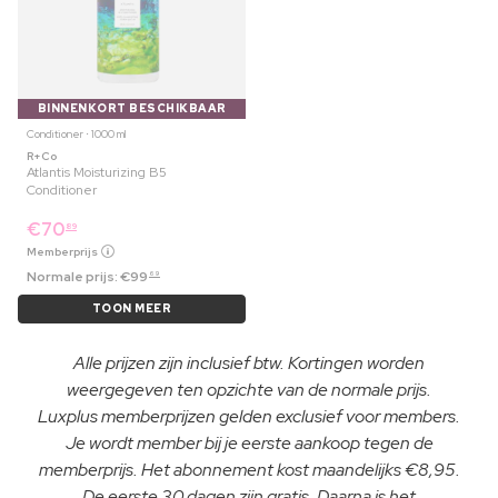
BINNENKORT BESCHIKBAAR
Conditioner ⋅ 1000 ml
R+Co
Atlantis Moisturizing B5
Conditioner
€
70
89
Memberprijs
Normale prijs:
€
99
69
TOON MEER
Alle prijzen zijn inclusief btw. Kortingen worden
weergegeven ten opzichte van de normale prijs.
Luxplus memberprijzen gelden exclusief voor members.
Je wordt member bij je eerste aankoop tegen de
memberprijs. Het abonnement kost maandelijks €8,95.
De eerste 30 dagen zijn gratis. Daarna is het