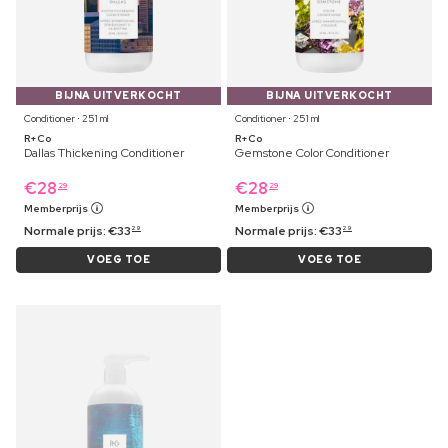
BIJNA UITVERKOCHT
BIJNA UITVERKOCHT
Conditioner ⋅ 251 ml
Conditioner ⋅ 251 ml
R+Co
R+Co
Dallas Thickening Conditioner
Gemstone Color Conditioner
€
28
€
28
29
29
Memberprijs
Memberprijs
Normale prijs:
€
33
Normale prijs:
€
33
29
29
VOEG TOE
VOEG TOE