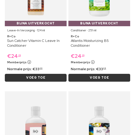
BIJNA UITVERKOCHT
BIJNA UITVERKOCHT
Leave-In Verzorging ⋅ 124 ml
Conditioner ⋅ 251 ml
R+Co
R+Co
Sun Catcher Vitamin C Leave In
Atlantis Moisturizing B5
Conditioner
Conditioner
€
24
€
24
29
29
Memberprijs
Memberprijs
Normale prijs:
€
33
Normale prijs:
€
33
29
29
VOEG TOE
VOEG TOE