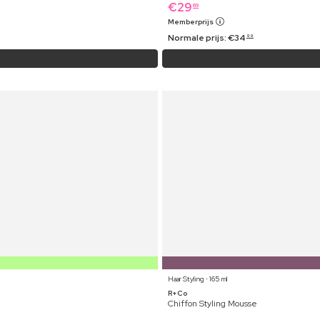
€
29
69
Memberprijs
Normale prijs:
€
34
99
Haar Styling ⋅ 165 ml
R+Co
Chiffon Styling Mousse