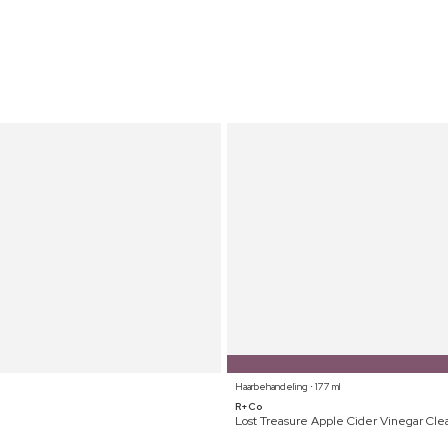
Haarbehandeling ⋅ 177 ml
R+Co
Lost Treasure Apple Cider Vinegar Cle