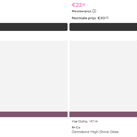
€
22
29
Memberprijs
Normale prijs:
€
30
69
Haar Styling ⋅ 147 ml
R+Co
Gemstone High Shine Gloss