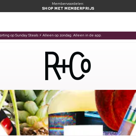
Membervoordelen:
SHOP MET MEMBERPRIJS
korting op Sunday Steals ⚡ Alleen op zondag. Alleen in de app.