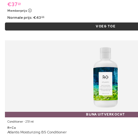
€
37
39
Memberprijs
Normale prijs:
€
43
99
VOEG TOE
BIJNA UITVERKOCHT
Conditioner ⋅ 251 ml
R+Co
Atlantis Moisturizing B5 Conditioner