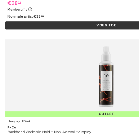
€
28
29
Memberprijs
Normale prijs:
€
33
29
VOEG TOE
OUTLET
Haarspray ⋅ 124 ml
R+Co
Backbend Workable Hold + Non-Aerosol Hairspray