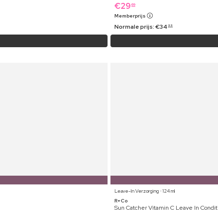
€
29
69
Memberprijs
Normale prijs:
€
34
99
Leave-In Verzorging ⋅ 124 ml
R+Co
Sun Catcher Vitamin C Leave In Condit