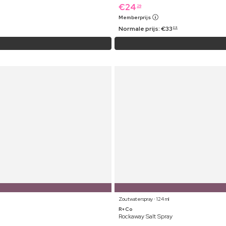
€
24
29
Memberprijs
Normale prijs:
€
33
29
Zoutwaterspray ⋅ 124 ml
R+Co
Rockaway Salt Spray