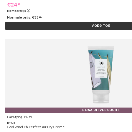
€
24
29
Memberprijs
Normale prijs:
€
33
29
VOEG TOE
BIJNA UITVERKOCHT
Haar Styling ⋅ 147 ml
R+Co
Cool Wind Ph Perfect Air Dry Crème