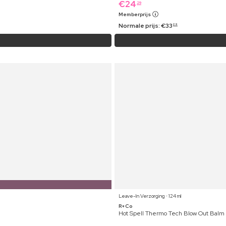
€
24
29
Memberprijs
Normale prijs:
€
33
29
Leave-In Verzorging ⋅ 124 ml
R+Co
Hot Spell Thermo Tech Blow Out Balm