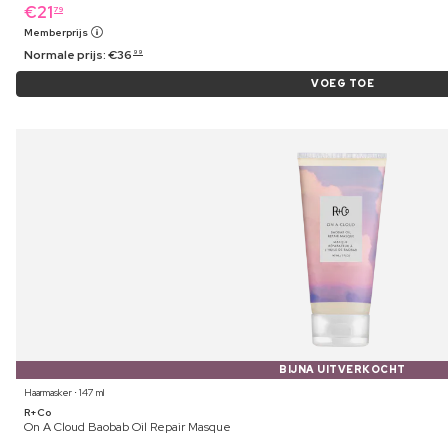
€
21
79
Memberprijs
Normale prijs:
€
36
99
VOEG TOE
BIJNA UITVERKOCHT
Haarmasker ⋅ 147 ml
R+Co
On A Cloud Baobab Oil Repair Masque