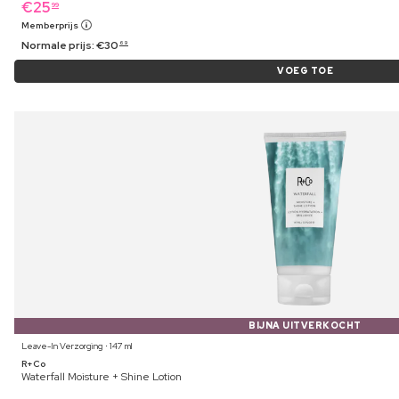
€
25
99
Memberprijs
Normale prijs:
€
30
69
VOEG TOE
BIJNA UITVERKOCHT
Leave-In Verzorging ⋅ 147 ml
R+Co
Waterfall Moisture + Shine Lotion