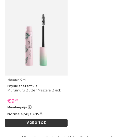
Mascara ⋅ 10 ml
Physicians Formula
Murumuru Butter Mascara Black
€
9
79
Memberprijs
Normale prijs:
€
15
99
VOEG TOE