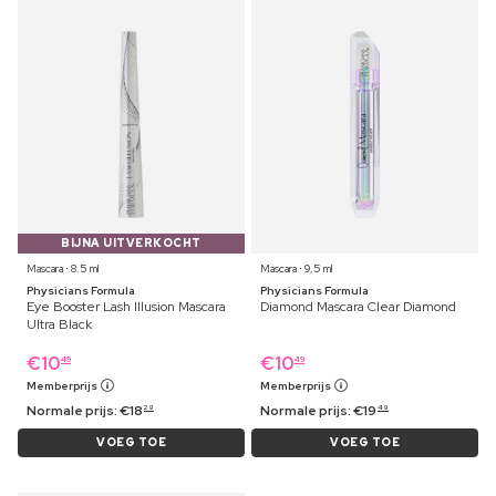
BIJNA UITVERKOCHT
Mascara ⋅ 8.5 ml
Mascara ⋅ 9,5 ml
Physicians Formula
Physicians Formula
Eye Booster Lash lllusion Mascara
Diamond Mascara Clear Diamond
Ultra Black
€
10
€
10
49
49
Memberprijs
Memberprijs
Normale prijs:
€
18
Normale prijs:
€
19
29
49
VOEG TOE
VOEG TOE