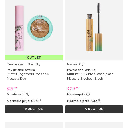
OUTLET
Geschenkset ⋅ 7.3 ml + 11 g
Mascara ⋅ 10 g
Physicians Formula
Physicians Formula
Butter Together Bronzer &
Murumuru Butter Lash Splash
Mascara Duo
Mascara Blackest Black
€
9
€
13
59
39
Memberprijs
Memberprijs
Normale prijs:
€
24
Normale prijs:
€
17
69
99
VOEG TOE
VOEG TOE