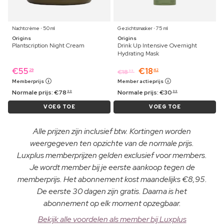
Nachtcrème ⋅ 50 ml
Gezichtsmasker ⋅ 75 ml
Origins
Origins
Plantscription Night Cream
Drink Up Intensive Overnight
Hydrating Mask
€
55
€
18
29
42
€
18
99
Memberprijs
Member actieprijs
Normale prijs:
€
78
Normale prijs:
€
30
99
99
VOEG TOE
VOEG TOE
Alle prijzen zijn inclusief btw. Kortingen worden
weergegeven ten opzichte van de normale prijs.
Luxplus memberprijzen gelden exclusief voor members.
Je wordt member bij je eerste aankoop tegen de
memberprijs. Het abonnement kost maandelijks €8,95.
De eerste 30 dagen zijn gratis. Daarna is het
abonnement op elk moment opzegbaar.
Bekijk alle voordelen als member bij Luxplus