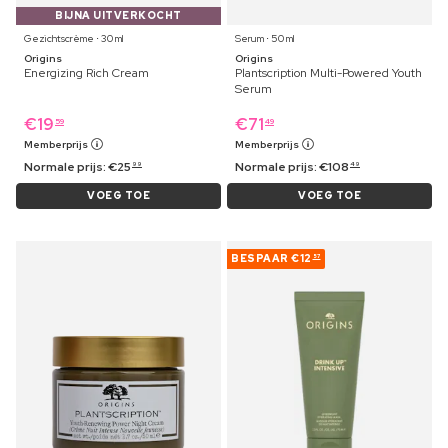
BIJNA UITVERKOCHT
Gezichtscrème ⋅ 30 ml
Serum ⋅ 50 ml
Origins
Origins
Energizing Rich Cream
Plantscription Multi-Powered Youth
Serum
€
19
€
71
59
49
Memberprijs
Memberprijs
Normale prijs:
€
25
Normale prijs:
€
108
99
49
VOEG TOE
VOEG TOE
BESPAAR
€12
57