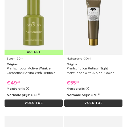
OUTLET
Serum ⋅ 30 ml
Nachtcrème ⋅ 30 ml
Origins
Origins
Plantscription Active Wrinkle
Plantscription Retinol Night
Correction Serum With Retinoid
Moisturizer With Alpine Flower
€
49
€
55
49
29
Memberprijs
Memberprijs
Normale prijs:
€
73
Normale prijs:
€
78
99
99
VOEG TOE
VOEG TOE