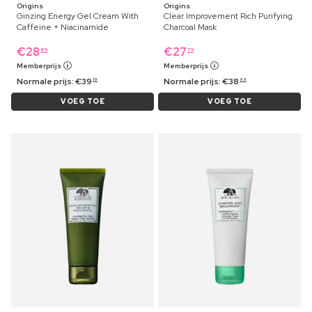
Origins
Origins
Ginzing Energy Gel Cream With
Clear Improvement Rich Purifying
Caffeine + Niacinamide
Charcoal Mask
€
28
€
27
89
79
Memberprijs
Memberprijs
Normale prijs:
€
39
Normale prijs:
€
38
19
99
VOEG TOE
VOEG TOE