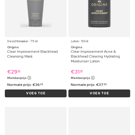
Gezichtsmasker ⋅ 75 ml
Lotion ⋅ 50 ml
Origins
Origins
Clear Improvement Blackhead
Clear Improvement Acne &
Cleansing Mask
Blackhead Clearing Hydrating
Moisturizer Lotion
€
29
€
31
99
59
Memberprijs
Memberprijs
Normale prijs:
€
36
Normale prijs:
€
37
99
49
VOEG TOE
VOEG TOE