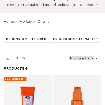
mineralen combineert met effectieve fo...
Lees verder
Home
Merken
Origins
ORIGINS GEZICHTSCRÈME
ORIGINS GEZICHTSMASKER
O
FILTERS
PRODUCTEN
BESPAAR
€16
70