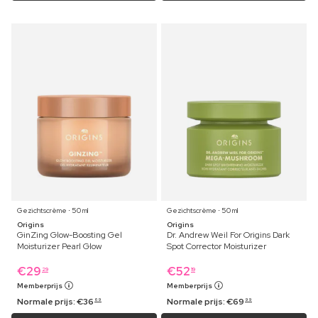
Gezichtscrème ⋅ 50 ml
Gezichtscrème ⋅ 50 ml
Origins
Origins
GinZing Glow-Boosting Gel
Dr. Andrew Weil For Origins Dark
Moisturizer Pearl Glow
Spot Corrector Moisturizer
€
29
€
52
29
19
Memberprijs
Memberprijs
Normale prijs:
€
36
Normale prijs:
€
69
69
99