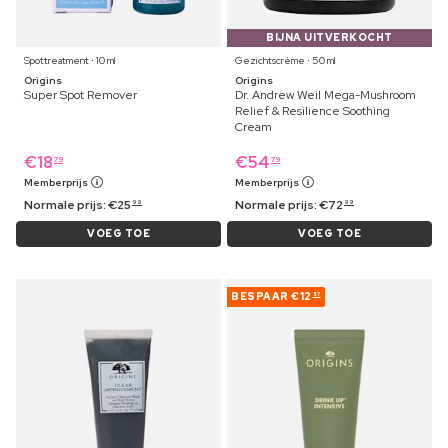
BIJNA UITVERKOCHT
Spottreatment ⋅ 10 ml
Gezichtscrème ⋅ 50 ml
Origins
Origins
Super Spot Remover
Dr. Andrew Weil Mega-Mushroom
Relief & Resilience Soothing
Cream
€
18
€
54
79
79
Memberprijs
Memberprijs
Normale prijs:
€
25
Normale prijs:
€
72
99
99
VOEG TOE
VOEG TOE
BESPAAR
€12
57