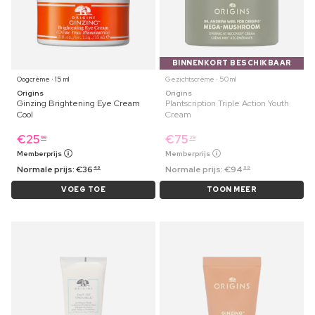
BINNENKORT BESCHIKBAAR
Oogcrème ⋅ 15 ml
Gezichtscrème ⋅ 50 ml
Origins
Origins
Ginzing Brightening Eye Cream
Plantscription Triple Action Youth
Cool
Cream
€
25
€
75
99
29
Memberprijs
Memberprijs
Normale prijs:
€
36
Normale prijs:
€
94
49
99
VOEG TOE
TOON MEER