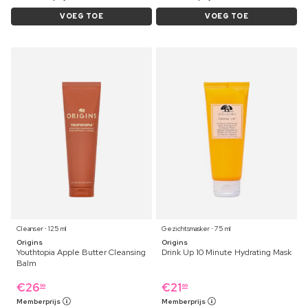
VOEG TOE
VOEG TOE
Cleanser ⋅ 125 ml
Gezichtsmasker ⋅ 75 ml
Origins
Origins
Youthtopia Apple Butter Cleansing
Drink Up 10 Minute Hydrating Mask
Balm
€
26
€
21
99
69
Memberprijs
Memberprijs