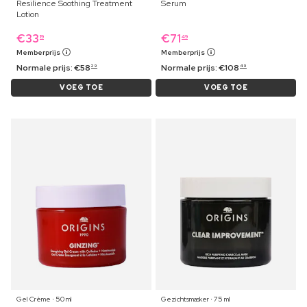
Resilience Soothing Treatment
Serum
Lotion
€
33
€
71
19
49
Memberprijs
Memberprijs
Normale prijs:
€
58
Normale prijs:
€
108
29
49
VOEG TOE
VOEG TOE
Gel Crème ⋅ 50 ml
Gezichtsmasker ⋅ 75 ml