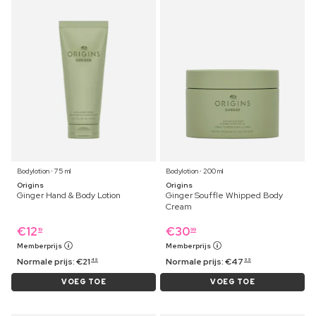
Bodylotion ⋅ 75 ml
Bodylotion ⋅ 200 ml
Origins
Origins
Ginger Hand & Body Lotion
Ginger Souffle Whipped Body
Cream
€
12
€
30
19
99
Memberprijs
Memberprijs
Normale prijs:
€
21
Normale prijs:
€
47
49
99
VOEG TOE
VOEG TOE