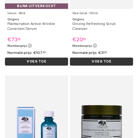
BIJNA UITVERKOCHT
Serum ⋅ 48 ml
Face Scrub ⋅ 150 ml
Origins
Origins
Plantscription Active Wrinkle
Ginzing Refreshing Scrub
Correction Serum
Cleanser
€
73
€
20
69
99
Memberprijs
Memberprijs
Normale prijs:
€
107
Normale prijs:
€
31
99
19
VOEG TOE
VOEG TOE