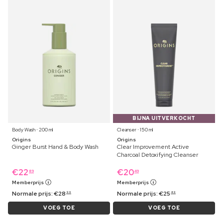
BIJNA UITVERKOCHT
Body Wash ⋅ 200 ml
Cleanser ⋅ 150 ml
Origins
Origins
Ginger Burst Hand & Body Wash
Clear Improvement Active
Charcoal Detoxifying Cleanser
€
22
€
20
89
49
Memberprijs
Memberprijs
Normale prijs:
€
28
Normale prijs:
€
25
99
49
VOEG TOE
VOEG TOE