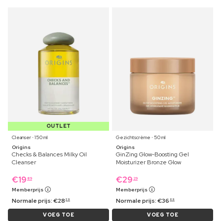
OUTLET
Cleanser ⋅ 150 ml
Gezichtscrème ⋅ 50 ml
Origins
Origins
Checks & Balances Milky Oil
GinZing Glow-Boosting Gel
Cleanser
Moisturizer Bronze Glow
€
19
€
29
89
29
Memberprijs
Memberprijs
Normale prijs:
€
28
Normale prijs:
€
36
29
69
VOEG TOE
VOEG TOE