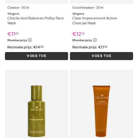
Cleanser ⋅ 50 ml
Gezichtsmasker ⋅ 30 ml
Origins
Origins
Checks And Balances Frothy Face
Clear Improvement Active
Wash
Charcoal Mask
€
11
€
12
09
79
Memberprijs
Memberprijs
Normale prijs:
€
14
Normale prijs:
€
17
49
19
VOEG TOE
VOEG TOE