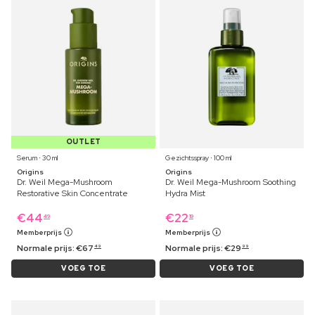
OUTLET
Serum ⋅ 30 ml
Gezichtsspray ⋅ 100 ml
Origins
Origins
Dr. Weil Mega-Mushroom
Dr. Weil Mega-Mushroom Soothing
Restorative Skin Concentrate
Hydra Mist
€
44
€
22
49
19
Memberprijs
Memberprijs
Normale prijs:
€
67
Normale prijs:
€
29
49
99
VOEG TOE
VOEG TOE