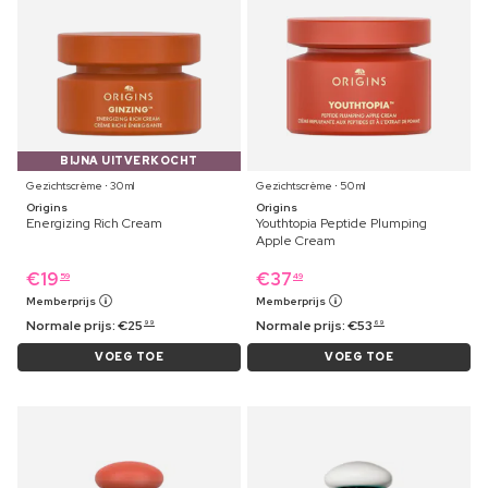
BIJNA UITVERKOCHT
Gezichtscrème ⋅ 30 ml
Gezichtscrème ⋅ 50 ml
Origins
Origins
Energizing Rich Cream
Youthtopia Peptide Plumping
Apple Cream
€
19
€
37
59
49
Memberprijs
Memberprijs
Normale prijs:
€
25
Normale prijs:
€
53
99
69
VOEG TOE
VOEG TOE