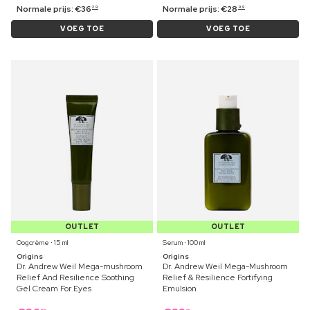
Normale prijs:
€
36
Normale prijs:
€
28
29
99
VOEG TOE
VOEG TOE
OUTLET
OUTLET
Oogcrème ⋅ 15 ml
Serum ⋅ 100 ml
Origins
Origins
Dr. Andrew Weil Mega-mushroom
Dr. Andrew Weil Mega-Mushroom
Relief And Resilience Soothing
Relief & Resilience Fortifying
Gel Cream For Eyes
Emulsion