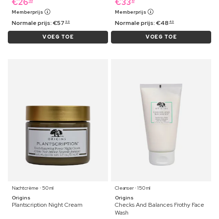
€
26
€
33
59
19
Memberprijs
Memberprijs
Normale prijs:
€
57
Normale prijs:
€
48
99
49
VOEG TOE
VOEG TOE
Nachtcrème ⋅ 50 ml
Cleanser ⋅ 150 ml
Origins
Origins
Plantscription Night Cream
Checks And Balances Frothy Face
Wash