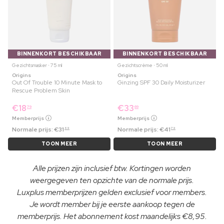
BINNENKORT BESCHIKBAAR
BINNENKORT BESCHIKBAAR
Gezichtsmasker ⋅ 75 ml
Gezichtscrème ⋅ 50 ml
Origins
Origins
Out Of Trouble 10 Minute Mask to
Ginzing SPF 30 Daily Moisturizer
Rescue Problem Skin
€
18
€
33
79
69
Memberprijs
Memberprijs
Normale prijs:
€
31
Normale prijs:
€
41
69
79
TOON MEER
TOON MEER
Alle prijzen zijn inclusief btw. Kortingen worden
weergegeven ten opzichte van de normale prijs.
Luxplus memberprijzen gelden exclusief voor members.
Je wordt member bij je eerste aankoop tegen de
memberprijs. Het abonnement kost maandelijks €8,95.