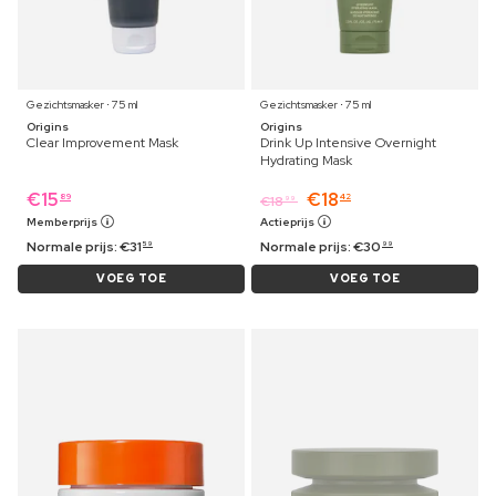
Gezichtsmasker ⋅ 75 ml
Gezichtsmasker ⋅ 75 ml
Origins
Origins
Clear Improvement Mask
Drink Up Intensive Overnight
Hydrating Mask
€
15
€
18
89
42
€
18
99
Memberprijs
Actieprijs
Normale prijs:
€
31
Normale prijs:
€
30
59
99
VOEG TOE
VOEG TOE