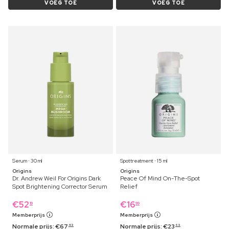
VOEG TOE
VOEG TOE
Serum ⋅ 30 ml
Spottreatment ⋅ 15 ml
Origins
Origins
Dr. Andrew Weil For Origins Dark
Peace Of Mind On-The-Spot
Spot Brightening Corrector Serum
Relief
€
52
€
16
19
99
Memberprijs
Memberprijs
Normale prijs:
€
67
Normale prijs:
€
23
49
69