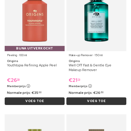
BIJNA UITVERKOCHT
Peeling ⋅ 100 ml
Make-up Remover ⋅ 150 ml
Origins
Origins
Youthtopia Refining Apple Peel
Well Off Fast & Gentle Eye
Makeup Remover
€
26
€
21
59
79
Memberprijs
Memberprijs
Normale prijs:
€
35
Normale prijs:
€
26
69
49
VOEG TOE
VOEG TOE