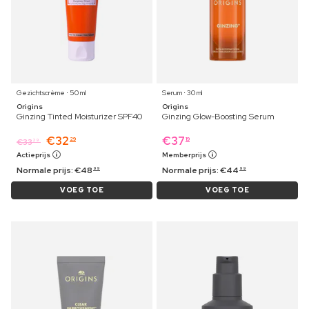
Gezichtscrème ⋅ 50 ml
Serum ⋅ 30 ml
Origins
Origins
Ginzing Tinted Moisturizer SPF40
Ginzing Glow-Boosting Serum
€
32
€
37
29
19
€
33
29
Actieprijs
Memberprijs
Normale prijs:
€
48
Normale prijs:
€
44
99
99
VOEG TOE
VOEG TOE