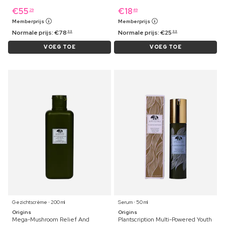
€
55
€
18
29
49
Memberprijs
Memberprijs
Normale prijs:
€
78
Normale prijs:
€
25
99
99
VOEG TOE
VOEG TOE
Gezichtscrème ⋅ 200 ml
Serum ⋅ 50 ml
Origins
Origins
Mega-Mushroom Relief And
Plantscription Multi-Powered Youth