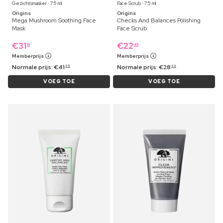
Gezichtsmasker ⋅ 75 ml
Face Scrub ⋅ 75 ml
Origins
Origins
Mega Mushroom Soothing Face
Checks And Balances Polishing
Mask
Face Scrub
€
31
€
22
19
49
Memberprijs
Memberprijs
Normale prijs:
€
41
Normale prijs:
€
28
69
69
VOEG TOE
VOEG TOE