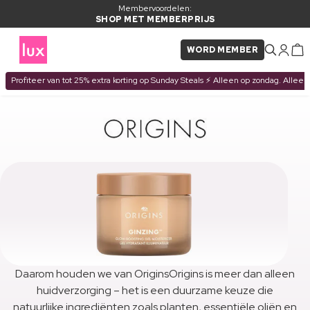
Membervoordelen:
SHOP MET MEMBERPRIJS
WORD MEMBER
Profiteer van tot 25% extra korting op Sunday Steals ⚡ Alleen op zondag. Alleen
Daarom houden we van OriginsOrigins is meer dan alleen
huidverzorging – het is een duurzame keuze die
natuurlijke ingrediënten zoals planten, essentiële oliën en