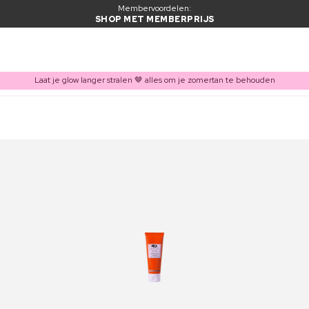
Membervoordelen:
SHOP MET MEMBERPRIJS
Laat je glow langer stralen 🤎 alles om je zomertan te behouden
ITEM TOEGEVOEGD AAN WINKELMAND
Vaak samen gekocht met