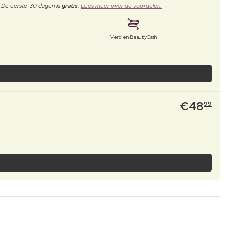
. De eerste 30 dagen is
gratis
.
Lees meer over de voordelen.
Verdien BeautyCash
€
48
99