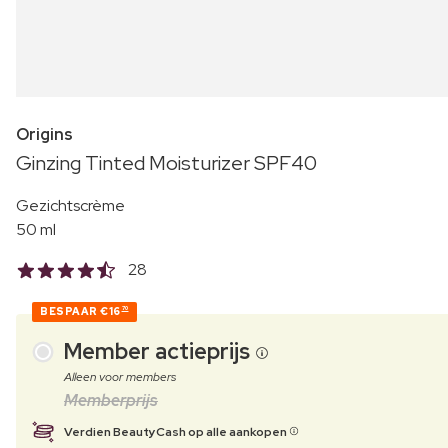
Origins
Ginzing Tinted Moisturizer SPF40
Gezichtscrème
50 ml
28
BESPAAR
€16
70
Member actieprijs
Alleen voor members
Memberprijs
Verdien BeautyCash op alle aankopen