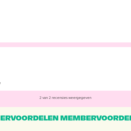
e
2 van 2 recensies weergegeven
ERVOORDELEN MEMBERVOORDEL