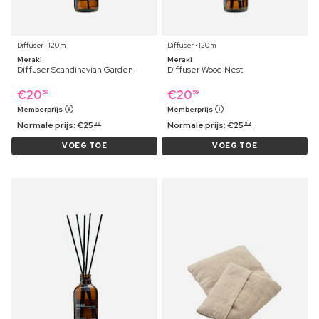
Diffuser ⋅ 120 ml
Diffuser ⋅ 120 ml
Meraki
Meraki
Diffuser Scandinavian Garden
Diffuser Wood Nest
€
20
€
20
59
59
Memberprijs
Memberprijs
Normale prijs:
€
25
Normale prijs:
€
25
99
99
VOEG TOE
VOEG TOE