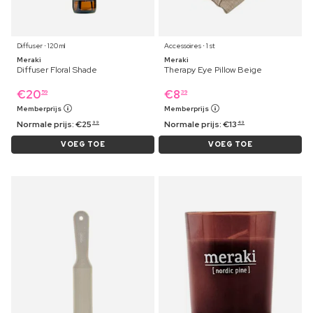
Diffuser ⋅ 120 ml
Accessoires ⋅ 1 st
Meraki
Meraki
Diffuser Floral Shade
Therapy Eye Pillow Beige
€
20
€
8
59
39
Memberprijs
Memberprijs
Normale prijs:
€
25
Normale prijs:
€
13
99
49
VOEG TOE
VOEG TOE