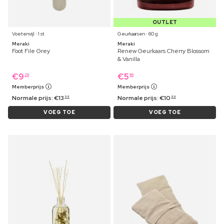
OUTLET
Voetenvijl ⋅ 1 st
Geurkaarsen ⋅ 60 g
Meraki
Meraki
Foot File Grey
Renew Geurkaars Cherry Blossom
& Vanilla
€
9
€
5
29
99
Memberprijs
Memberprijs
Normale prijs:
€
13
Normale prijs:
€
10
99
99
VOEG TOE
VOEG TOE