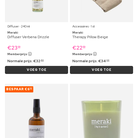
Diffuser ⋅ 240 ml
Accessoires ⋅ 1 st
Meraki
Meraki
Diffuser Verbena Drizzle
Therapy Pillow Beige
€
23
€
22
99
69
Memberprijs
Memberprijs
Normale prijs:
€
32
Normale prijs:
€
34
49
99
VOEG TOE
VOEG TOE
BESPAAR
€6
02