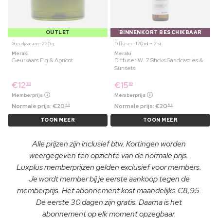
OUTLET
BINNENKORT BESCHIKBAAR
Geurkaarsen ⋅ 220 g
Diffuser ⋅ 120 ml + 7 st
Meraki
Meraki
Geurkaars Fig & Apricot
Diffuser W. 7 Sticks Sandcastles &
Sunsets
€
12
€
15
89
69
Memberprijs
Memberprijs
Normale prijs:
€
20
Normale prijs:
€
20
49
89
TOON MEER
TOON MEER
Alle prijzen zijn inclusief btw. Kortingen worden
weergegeven ten opzichte van de normale prijs.
Luxplus memberprijzen gelden exclusief voor members.
Je wordt member bij je eerste aankoop tegen de
memberprijs. Het abonnement kost maandelijks €8,95.
De eerste 30 dagen zijn gratis. Daarna is het
abonnement op elk moment opzegbaar.