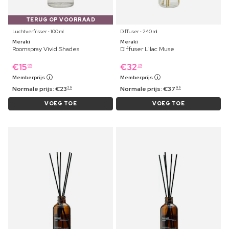
TERUG OP VOORRAAD
Luchtverfrisser ⋅ 100 ml
Diffuser ⋅ 240 ml
Meraki
Meraki
Roomspray Vivid Shades
Diffuser Lilac Muse
€
15
€
32
09
29
Memberprijs
Memberprijs
Normale prijs:
€
23
Normale prijs:
€
37
29
99
VOEG TOE
VOEG TOE