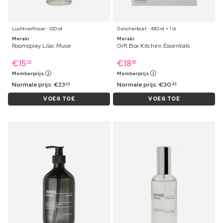
Luchtverfrisser ⋅ 100 ml
Geschenkset ⋅ 490 ml + 1 st
Meraki
Meraki
Roomspray Lilac Muse
Gift Box Kitchen Essentials
€
15
€
18
09
69
Memberprijs
Memberprijs
Normale prijs:
€
23
Normale prijs:
€
30
29
49
VOEG TOE
VOEG TOE