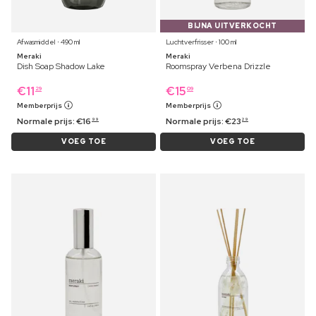
BIJNA UITVERKOCHT
Afwasmiddel ⋅ 490 ml
Luchtverfrisser ⋅ 100 ml
Meraki
Meraki
Dish Soap Shadow Lake
Roomspray Verbena Drizzle
€
11
€
15
29
09
Memberprijs
Memberprijs
Normale prijs:
€
16
Normale prijs:
€
23
99
29
VOEG TOE
VOEG TOE