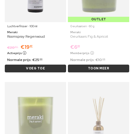
OUTLET
Luchtverfrisser ⋅ 100 ml
Geurkaarsen ⋅ 60 g
Meraki
Meraki
Roomspray Regenwoud
Geurkaars Fig & Apricot
€
19
€
6
97
69
€
20
59
Actieprijs
Memberprijs
Normale prijs:
€
25
Normale prijs:
€
10
99
99
VOEG TOE
TOON MEER