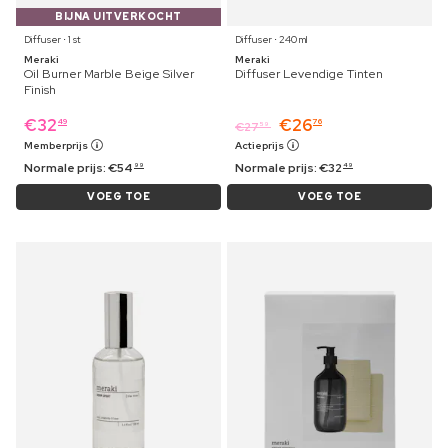
BIJNA UITVERKOCHT
Diffuser ⋅ 1 st
Diffuser ⋅ 240 ml
Meraki
Meraki
Oil Burner Marble Beige Silver
Diffuser Levendige Tinten
Finish
€
32
€
26
49
76
€
27
59
Memberprijs
Actieprijs
Normale prijs:
€
54
Normale prijs:
€
32
99
49
VOEG TOE
VOEG TOE