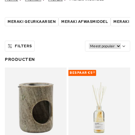
MERAKI GEURKAARSEN
MERAKI AFWASMIDDEL
MERAKI H
FILTERS
PRODUCTEN
BESPAAR
€5
73