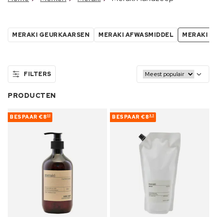
MERAKI GEURKAARSEN
MERAKI AFWASMIDDEL
MERAKI H
FILTERS
PRODUCTEN
BESPAAR
€8
BESPAAR
€8
00
95