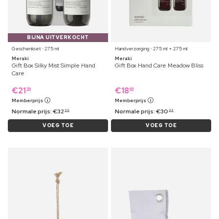
BIJNA UITVERKOCHT
Geschenkset ⋅ 275 ml
Handverzorging ⋅ 275 ml + 275 ml
Meraki
Meraki
Gift Box Silky Mist Simple Hand
Gift Box Hand Care Meadow Bliss
Care
€
21
€
18
59
69
Memberprijs
Memberprijs
Normale prijs:
€
32
Normale prijs:
€
30
99
99
VOEG TOE
VOEG TOE