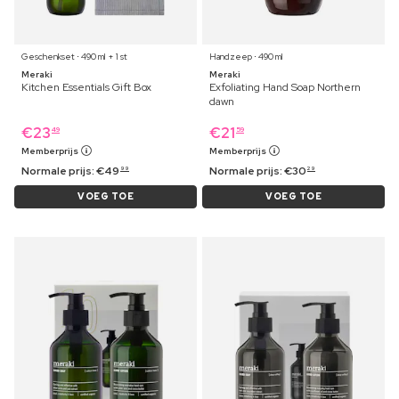
Geschenkset ⋅ 490 ml + 1 st
Handzeep ⋅ 490 ml
Meraki
Meraki
Kitchen Essentials Gift Box
Exfoliating Hand Soap Northern
dawn
€
23
€
21
49
59
Memberprijs
Memberprijs
Normale prijs:
€
49
Normale prijs:
€
30
99
29
VOEG TOE
VOEG TOE