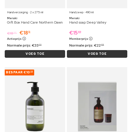
Handverzorging ⋅ 2 x 275 ml
Handzeep ⋅ 490 ml
Meraki
Meraki
Gift Box Hand Care Northern Dawn
Hand soap Deep Valley
€
18
€
15
13
89
€
18
69
Actieprijs
Memberprijs
Normale prijs:
€
33
Normale prijs:
€
22
29
49
VOEG TOE
VOEG TOE
BESPAAR
€10
64