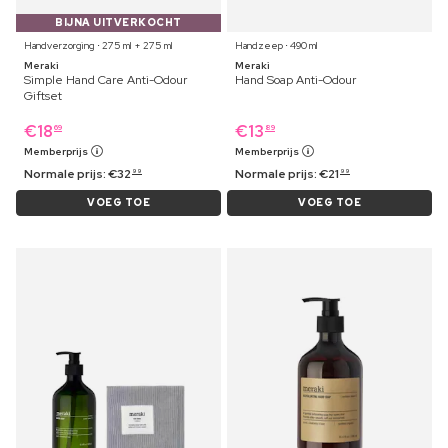
BIJNA UITVERKOCHT
Handverzorging ⋅ 275 ml + 275 ml
Handzeep ⋅ 490 ml
Meraki
Meraki
Simple Hand Care Anti-Odour
Hand Soap Anti-Odour
Giftset
€
18
€
13
69
89
Memberprijs
Memberprijs
Normale prijs:
€
32
Normale prijs:
€
21
99
99
VOEG TOE
VOEG TOE