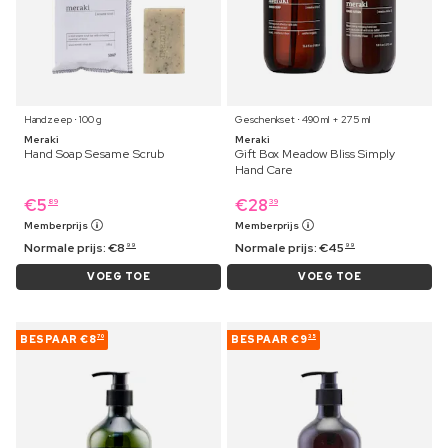
Handzeep ⋅ 100 g
Geschenkset ⋅ 490 ml + 275 ml
Meraki
Meraki
Hand Soap Sesame Scrub
Gift Box Meadow Bliss Simply
Hand Care
€
5
€
28
89
39
Memberprijs
Memberprijs
Normale prijs:
€
8
Normale prijs:
€
45
99
99
VOEG TOE
VOEG TOE
BESPAAR
€8
BESPAAR
€9
70
35