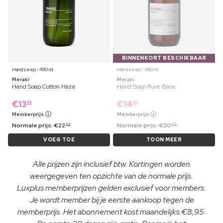
BINNENKORT BESCHIKBAAR
Handzeep ⋅ 490 ml
Handzeep ⋅ 490 ml
Meraki
Meraki
Hand Soap Cotton Haze
Hand Soap Pure Basic
€
13
€
14
39
49
Memberprijs
Memberprijs
Normale prijs:
€
22
Normale prijs:
€
20
99
49
VOEG TOE
TOON MEER
Alle prijzen zijn inclusief btw. Kortingen worden
weergegeven ten opzichte van de normale prijs.
Luxplus memberprijzen gelden exclusief voor members.
Je wordt member bij je eerste aankoop tegen de
memberprijs. Het abonnement kost maandelijks €8,95.