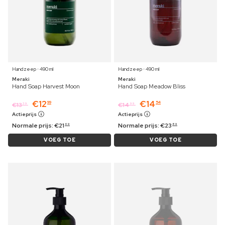
Handzeep ⋅ 490 ml
Handzeep ⋅ 490 ml
Meraki
Meraki
Hand Soap Harvest Moon
Hand Soap Meadow Bliss
€
12
€
14
99
54
€
13
€
14
39
99
Actieprijs
Actieprijs
Normale prijs:
€
21
Normale prijs:
€
23
69
89
VOEG TOE
VOEG TOE