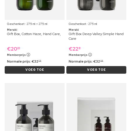
Geschenkset ⋅ 275 ml + 275 ml
Geschenkset ⋅ 275 ml
Meraki
Meraki
Gift Box, Cotton Haze, Hand Care,
Gift Box Deep Valley Simple Hand
Care
€
20
€
22
09
19
Memberprijs
Memberprijs
Normale prijs:
€
32
Normale prijs:
€
32
29
99
VOEG TOE
VOEG TOE