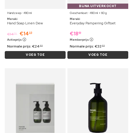
BIJNA UITVERKOCHT
Handzeep ⋅ 490 ml
Geschenkset ⋅ 490 ml + 60 g
Meraki
Meraki
Hand Soap Linen Dew
Everyday Pampering Giftset
€
14
€
18
35
69
€
14
79
Actieprijs
Memberprijs
Normale prijs:
€
24
Normale prijs:
€
32
99
99
VOEG TOE
VOEG TOE