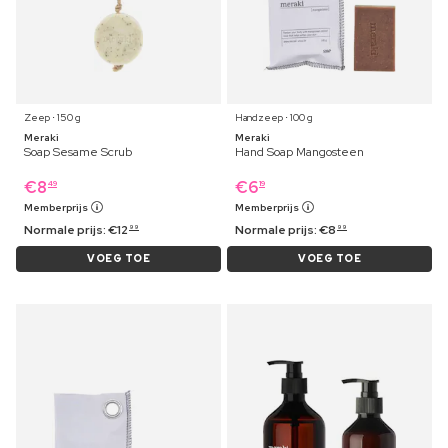
Zeep ⋅ 150 g
Handzeep ⋅ 100 g
Meraki
Meraki
Soap Sesame Scrub
Hand Soap Mangosteen
€
8
€
6
49
19
Memberprijs
Memberprijs
Normale prijs:
€
12
Normale prijs:
€
8
99
99
VOEG TOE
VOEG TOE