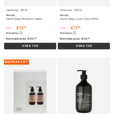
Handzeep ⋅ 490 ml
Handzeep ⋅ 1000 ml
Meraki
Meraki
Hand Soap Northern Dawn
Hand Soap Linen Dew Refill
€
12
€
17
99
94
€
13
€
18
39
49
Actieprijs
Actieprijs
Normale prijs:
€
20
Normale prijs:
€
26
99
89
VOEG TOE
VOEG TOE
BESPAAR
€15
16