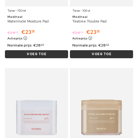
Toner ⋅ 150 ml
Toner ⋅ 100 st
Mediheal
Mediheal
Watermide Moisture Pad
Teatree Trouble Pad
€
23
€
23
56
56
€
24
€
24
29
29
Actieprijs
Actieprijs
Normale prijs:
€
28
Normale prijs:
€
28
69
69
VOEG TOE
VOEG TOE