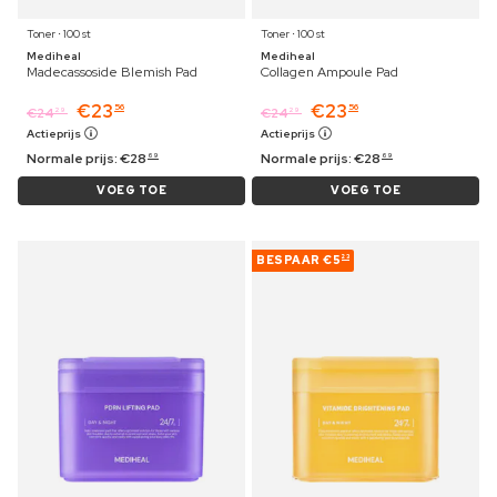
Toner ⋅ 100 st
Toner ⋅ 100 st
Mediheal
Mediheal
Madecassoside Blemish Pad
Collagen Ampoule Pad
€
23
€
23
56
56
€
24
€
24
29
29
Actieprijs
Actieprijs
Normale prijs:
€
28
Normale prijs:
€
28
69
69
VOEG TOE
VOEG TOE
BESPAAR
€5
23