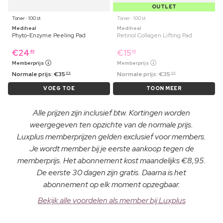
OUTLET
Toner ⋅ 100 st
Toner ⋅ 100 st
Mediheal
Mediheal
Phyto-Enzyme Peeling Pad
Retinol Collagen Lifting Pad
€
24
€
15
49
69
Memberprijs
Memberprijs
Normale prijs:
€
35
Normale prijs:
€
35
99
99
VOEG TOE
TOON MEER
Alle prijzen zijn inclusief btw. Kortingen worden
weergegeven ten opzichte van de normale prijs.
Luxplus memberprijzen gelden exclusief voor members.
Je wordt member bij je eerste aankoop tegen de
memberprijs. Het abonnement kost maandelijks €8,95.
De eerste 30 dagen zijn gratis. Daarna is het
abonnement op elk moment opzegbaar.
Bekijk alle voordelen als member bij Luxplus