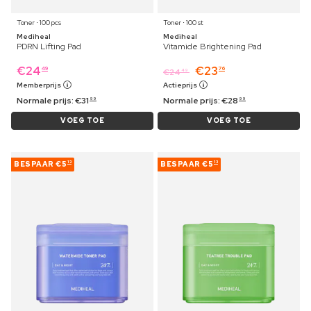
Toner ⋅ 100 pcs
Toner ⋅ 100 st
Mediheal
Mediheal
PDRN Lifting Pad
Vitamide Brightening Pad
€
24
€
23
49
76
€
24
49
Memberprijs
Actieprijs
Normale prijs:
€
31
Normale prijs:
€
28
99
99
VOEG TOE
VOEG TOE
BESPAAR
€5
BESPAAR
€5
13
13