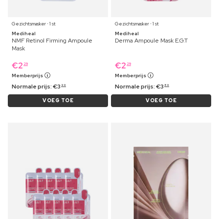
Gezichtsmasker ⋅ 1 st
Gezichtsmasker ⋅ 1 st
Mediheal
Mediheal
NMF Retinol Firming Ampoule
Derma Ampoule Mask E.G.T
Mask
€
2
€
2
29
29
Memberprijs
Memberprijs
Normale prijs:
€
3
Normale prijs:
€
3
99
89
VOEG TOE
VOEG TOE