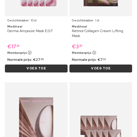
Gezichtsmasker ⋅ 10 st
Gezichtsmasker ⋅ 1 st
Mediheal
Mediheal
Derma Ampoule Mask E.G.T
Retinol Collagen Cream Lifting
Mask
€
17
€
3
49
59
Memberprijs
Memberprijs
Normale prijs:
€
27
Normale prijs:
€
7
49
79
VOEG TOE
VOEG TOE