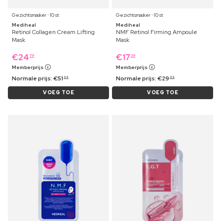
Gezichtsmasker ⋅ 10 st
Gezichtsmasker ⋅ 10 st
Mediheal
Mediheal
Retinol Collagen Cream Lifting
NMF Retinol Firming Ampoule
Mask
Mask
€
24
€
17
79
39
Memberprijs
Memberprijs
Normale prijs:
€
51
Normale prijs:
€
29
99
99
VOEG TOE
VOEG TOE