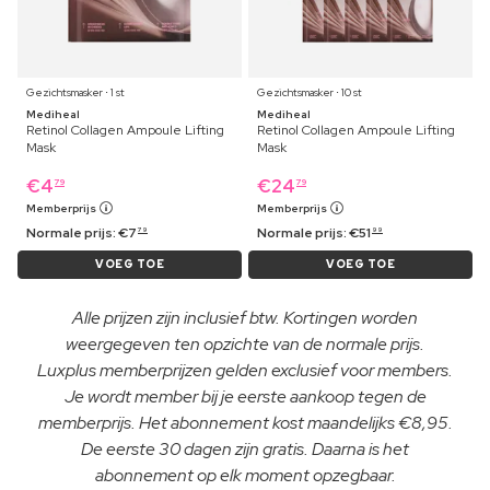
Gezichtsmasker ⋅ 1 st
Gezichtsmasker ⋅ 10 st
Mediheal
Mediheal
Retinol Collagen Ampoule Lifting
Retinol Collagen Ampoule Lifting
Mask
Mask
€
4
€
24
79
79
Memberprijs
Memberprijs
Normale prijs:
€
7
Normale prijs:
€
51
79
99
VOEG TOE
VOEG TOE
Alle prijzen zijn inclusief btw. Kortingen worden
weergegeven ten opzichte van de normale prijs.
Luxplus memberprijzen gelden exclusief voor members.
Je wordt member bij je eerste aankoop tegen de
memberprijs. Het abonnement kost maandelijks €8,95.
De eerste 30 dagen zijn gratis. Daarna is het
abonnement op elk moment opzegbaar.