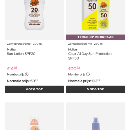
TERUG OP VOORRAAD
Zonnebrandcrème ⋅ 200 ml
Zonnebrandcrème ⋅ 250 ml
Malibu
Malibu
Sun Lotion SPF20
Clear All Day Sun Protection
SPF50
€
4
€
10
99
59
Memberprijs
Memberprijs
Normale prijs:
€
9
Normale prijs:
€
13
99
99
VOEG TOE
VOEG TOE