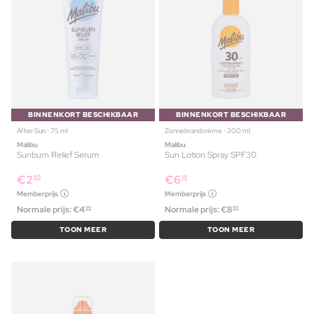
BINNENKORT BESCHIKBAAR
BINNENKORT BESCHIKBAAR
After Sun ⋅ 75 ml
Zonnebrandcrème ⋅ 200 ml
Malibu
Malibu
Sunburn Relief Serum
Sun Lotion Spray SPF30
€
2
€
6
89
19
Memberprijs
Memberprijs
Normale prijs:
€
4
Normale prijs:
€
8
99
99
TOON MEER
TOON MEER