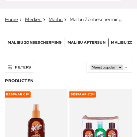
Home
Merken
Malibu
Malibu Zonbescherming
MALIBU ZONBESCHERMING
MALIBU AFTERSUN
MALIBU ZON
FILTERS
PRODUCTEN
BESPAAR
€1
BESPAAR
€2
56
43