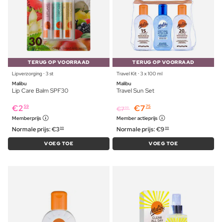
TERUG OP VOORRAAD
TERUG OP VOORRAAD
Lipverzorging ⋅ 3 st
Travel Kit ⋅ 3 x 100 ml
Malibu
Malibu
Lip Care Balm SPF30
Travel Sun Set
€
2
€
7
59
75
€
7
99
Memberprijs
Member actieprijs
Normale prijs:
€
3
Normale prijs:
€
9
99
99
VOEG TOE
VOEG TOE