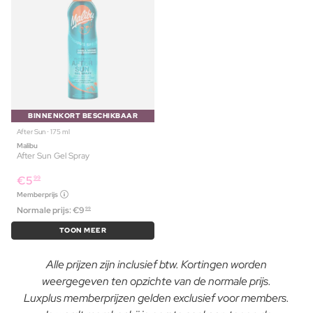
BINNENKORT BESCHIKBAAR
After Sun ⋅ 175 ml
Malibu
After Sun Gel Spray
€
5
99
Memberprijs
Normale prijs:
€
9
99
TOON MEER
Alle prijzen zijn inclusief btw. Kortingen worden
weergegeven ten opzichte van de normale prijs.
Luxplus memberprijzen gelden exclusief voor members.