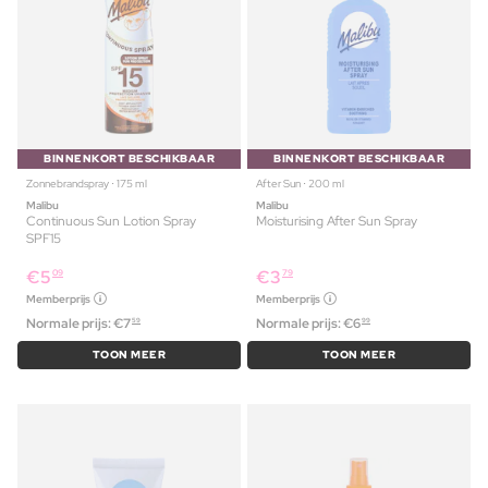
BINNENKORT BESCHIKBAAR
BINNENKORT BESCHIKBAAR
Zonnebrandspray ⋅ 175 ml
After Sun ⋅ 200 ml
Malibu
Malibu
Continuous Sun Lotion Spray
Moisturising After Sun Spray
SPF15
€
5
€
3
09
79
Memberprijs
Memberprijs
Normale prijs:
€
7
Normale prijs:
€
6
59
99
TOON MEER
TOON MEER