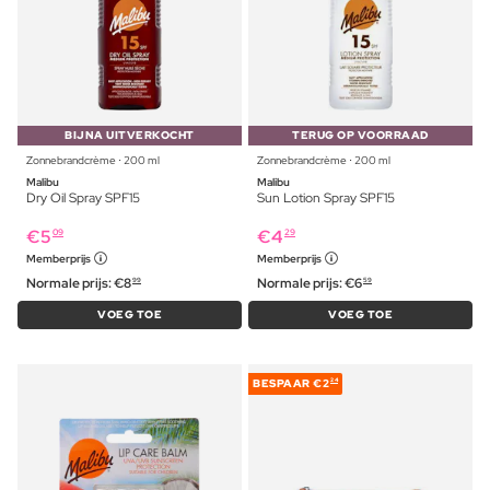
BIJNA UITVERKOCHT
TERUG OP VOORRAAD
Zonnebrandcrème ⋅ 200 ml
Zonnebrandcrème ⋅ 200 ml
Malibu
Malibu
Dry Oil Spray SPF15
Sun Lotion Spray SPF15
€
5
€
4
09
29
Memberprijs
Memberprijs
Normale prijs:
€
8
Normale prijs:
€
6
99
59
VOEG TOE
VOEG TOE
BESPAAR
€2
24