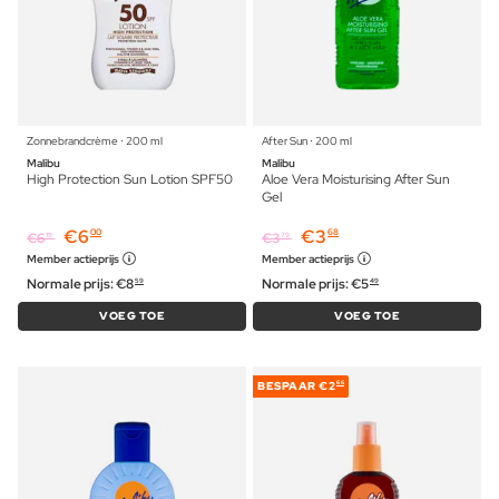
Zonnebrandcrème ⋅ 200 ml
After Sun ⋅ 200 ml
Malibu
Malibu
High Protection Sun Lotion SPF50
Aloe Vera Moisturising After Sun
Gel
€
6
€
3
00
68
€
6
€
3
19
79
Member actieprijs
Member actieprijs
Normale prijs:
€
8
Normale prijs:
€
5
59
49
VOEG TOE
VOEG TOE
BESPAAR
€2
66