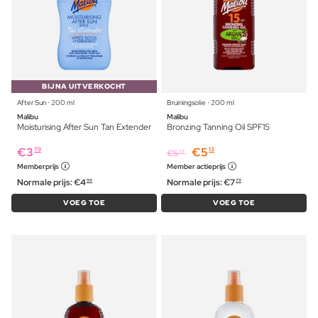
BIJNA UITVERKOCHT
After Sun ⋅ 200 ml
Bruiningsolie ⋅ 200 ml
Malibu
Malibu
Moisturising After Sun Tan Extender
Bronzing Tanning Oil SPF15
€
3
€
5
79
13
€
5
29
Memberprijs
Member actieprijs
Normale prijs:
€
4
Normale prijs:
€
7
99
79
VOEG TOE
VOEG TOE