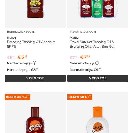
Bruiningsolie ⋅ 200 ml
Travel Kit ⋅ 3 x 100 ml
Malibu
Malibu
Bronzing Tanning Oil Coconut
Travel Sun Set Tanning Oil &
SPF15
Bronzing Oil & After Sun Gel
€
5
€
7
13
56
€
5
€
7
29
79
Member actieprijs
Member actieprijs
Normale prijs:
€
6
Normale prijs:
€
9
69
99
VOEG TOE
VOEG TOE
BESPAAR
€3
BESPAAR
€1
44
89