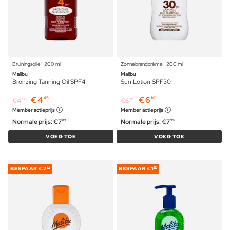
Bruiningsolie ⋅ 200 ml
Zonnebrandcrème ⋅ 200 ml
Malibu
Malibu
Bronzing Tanning Oil SPF4
Sun Lotion SPF30
€
4
€
6
45
10
€
4
€
6
59
29
Member actieprijs
Member actieprijs
Normale prijs:
€
7
Normale prijs:
€
7
89
99
VOEG TOE
VOEG TOE
BESPAAR
€2
BESPAAR
€1
59
81