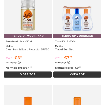
TERUG OP VOORRAAD
TERUG OP VOORRAAD
Zonnebrandcrème ⋅ 50 ml
Travel Kit ⋅ 3 x 100 ml
Malibu
Malibu
Clear Hair & Scalp Protector SPF50
Travel Sun Set
€
3
€
7
97
75
€
4
€
7
09
99
Actieprijs
Actieprijs
Normale prijs:
€
7
Normale prijs:
€
9
99
99
VOEG TOE
VOEG TOE