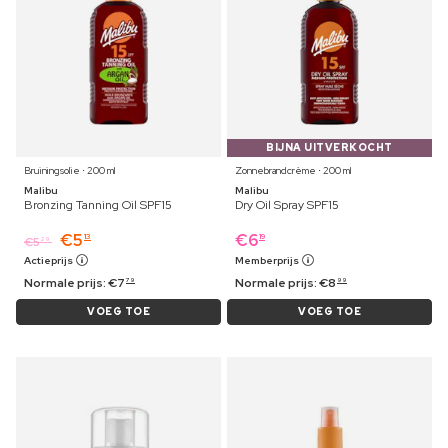
BIJNA UITVERKOCHT
Bruiningsolie ⋅ 200 ml
Zonnebrandcrème ⋅ 200 ml
Malibu
Malibu
Bronzing Tanning Oil SPF15
Dry Oil Spray SPF15
€
5
€
6
13
19
€
5
29
Actieprijs
Memberprijs
Normale prijs:
€
7
Normale prijs:
€
8
79
99
VOEG TOE
VOEG TOE