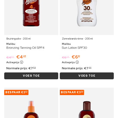
Bruiningsolie ⋅ 200 ml
Zonnebrandcrème ⋅ 200 ml
Malibu
Malibu
Bronzing Tanning Oil SPF4
Sun Lotion SPF30
€
4
€
6
45
10
€
4
€
6
59
29
Actieprijs
Actieprijs
Normale prijs:
€
7
Normale prijs:
€
7
89
99
VOEG TOE
VOEG TOE
BESPAAR
€3
BESPAAR
€3
05
54