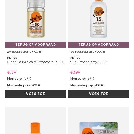
TERUG OP VOORRAAD
TERUG OP VOORRAAD
Zonnebrandcrème ⋅ 100 ml
Zonnebrandcrème ⋅ 200 ml
Malibu
Malibu
Clear Hair & Scalp Protector SPF50
Sun Lotion Spray SPF15
€
7
€
5
19
09
Memberprijs
Memberprijs
Normale prijs:
€
11
Normale prijs:
€
6
39
59
VOEG TOE
VOEG TOE