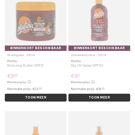
BINNENKORT BESCHIKBAAR
BINNENKORT BESCHIKBAAR
Bruiningsolie ⋅ 300 ml
Zonnebrandcrème ⋅ 200 ml
Malibu
Malibu
Bronzing Butter SPF8
Dry Oil Spray SPF50
€
9
€
6
49
19
Memberprijs
Memberprijs
Normale prijs:
€
12
Normale prijs:
€
8
49
99
TOON MEER
TOON MEER