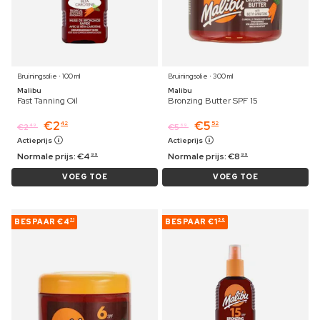
Bruiningsolie ⋅ 100 ml
Bruiningsolie ⋅ 300 ml
Malibu
Malibu
Fast Tanning Oil
Bronzing Butter SPF 15
€
2
€
5
42
52
€
2
€
5
49
69
Actieprijs
Actieprijs
Normale prijs:
€
4
Normale prijs:
€
8
99
99
VOEG TOE
VOEG TOE
BESPAAR
€4
BESPAAR
€1
71
56