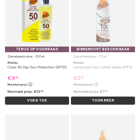
TERUG OP VOORRAAD
BINNENKORT BESCHIKBAAR
Zonnebrandcrème ⋅ 250 ml
Zonnebrandspray ⋅ 175 ml
Malibu
Malibu
Clear All Day Sun Protection SPF50
Continuous Sun Lotion Spray SPF15
€
9
€
5
49
09
Memberprijs
Memberprijs
Normale prijs:
€
13
Normale prijs:
€
7
99
59
VOEG TOE
TOON MEER