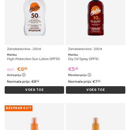
Zonnebrandcrème ⋅ 200 ml
Zonnebrandcrème ⋅ 200 ml
Malibu
Malibu
High Protection Sun Lotion SPF50
Dry Oil Spray SPF10
€
6
€
5
00
39
€
6
19
Actieprijs
Memberprijs
Normale prijs:
€
8
Normale prijs:
€
7
59
59
VOEG TOE
VOEG TOE
BESPAAR
€2
66