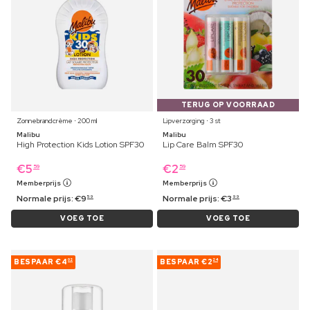
TERUG OP VOORRAAD
Zonnebrandcrème ⋅ 200 ml
Lipverzorging ⋅ 3 st
Malibu
Malibu
High Protection Kids Lotion SPF30
Lip Care Balm SPF30
€
5
€
2
59
59
Memberprijs
Memberprijs
Normale prijs:
€
9
Normale prijs:
€
3
59
99
VOEG TOE
VOEG TOE
BESPAAR
€4
BESPAAR
€2
02
24