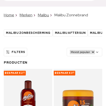
Home
Merken
Malibu
Malibu Zonnebrand
MALIBU ZONBESCHERMING
MALIBU AFTERSUN
MALIBU 
FILTERS
PRODUCTEN
BESPAAR
€2
BESPAAR
€3
57
47