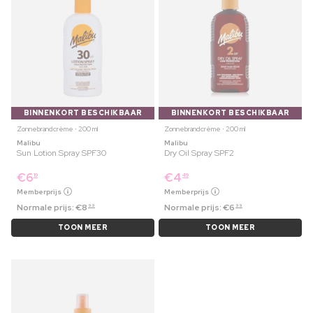
BINNENKORT BESCHIKBAAR
BINNENKORT BESCHIKBAAR
Zonnebrandcrème ⋅ 200 ml
Zonnebrandcrème ⋅ 200 ml
Malibu
Malibu
Sun Lotion Spray SPF30
Dry Oil Spray SPF2
€
6
€
4
19
49
Memberprijs
Memberprijs
Normale prijs:
€
8
Normale prijs:
€
6
99
99
TOON MEER
TOON MEER