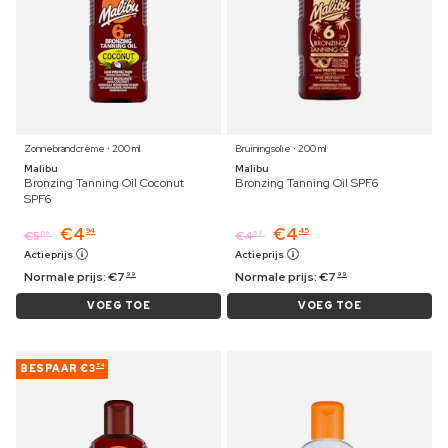
Zonnebrandcrème ⋅ 200 ml
Bruiningsolie ⋅ 200 ml
Malibu
Malibu
Bronzing Tanning Oil Coconut
Bronzing Tanning Oil SPF6
SPF6
€
4
€
4
94
45
€
5
€
4
09
59
Actieprijs
Actieprijs
Normale prijs:
€
7
Normale prijs:
€
7
99
99
VOEG TOE
VOEG TOE
BESPAAR
€3
54