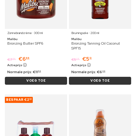
Zonnebrandcrème ⋅ 300 ml
Bruiningsolie ⋅ 200 ml
Malibu
Malibu
Bronzing Butter SPF6
Bronzing Tanning Oil Coconut
SPF15
€
6
€
5
88
13
€
7
€
5
09
29
Actieprijs
Actieprijs
Normale prijs:
€
11
Normale prijs:
€
6
59
69
VOEG TOE
VOEG TOE
BESPAAR
€2
43