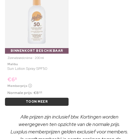
BINNENKORT BESCHIKBAAR
Zonnebrandcrème ⋅ 200 ml
Malibu
Sun Lotion Spray SPF50
€
6
19
Memberprijs
Normale prijs:
€
8
99
TOON MEER
Alle prijzen zijn inclusief btw. Kortingen worden
weergegeven ten opzichte van de normale prijs.
Luxplus memberprijzen gelden exclusief voor members.