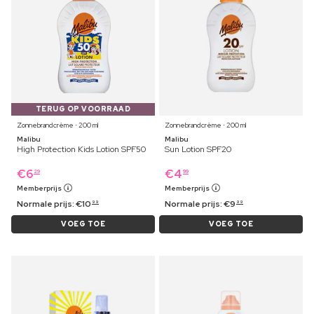
TERUG OP VOORRAAD
Zonnebrandcrème ⋅ 200 ml
Zonnebrandcrème ⋅ 200 ml
Malibu
Malibu
High Protection Kids Lotion SPF50
Sun Lotion SPF20
€
6
€
4
29
99
Memberprijs
Memberprijs
Normale prijs:
€
10
Normale prijs:
€
9
99
99
VOEG TOE
VOEG TOE