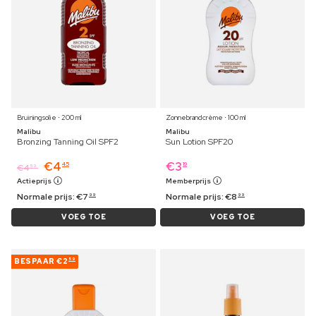
Bruiningsolie ⋅ 200 ml
Zonnebrandcrème ⋅ 100 ml
Malibu
Malibu
Bronzing Tanning Oil SPF2
Sun Lotion SPF20
€
4
€
3
45
19
€
4
59
Actieprijs
Memberprijs
Normale prijs:
€
7
Normale prijs:
€
8
99
99
VOEG TOE
VOEG TOE
BESPAAR
€2
59