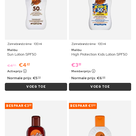
Zonnebrandcrème ⋅ 100 ml
Zonnebrandcrème ⋅ 100 ml
Malibu
Malibu
Sun Lotion SPF50
High Protection Kids Lotion SPF50
€
4
€
3
45
99
€
4
59
Actieprijs
Memberprijs
Normale prijs:
€
5
Normale prijs:
€
6
79
99
VOEG TOE
VOEG TOE
BESPAAR
€3
BESPAAR
€1
44
89