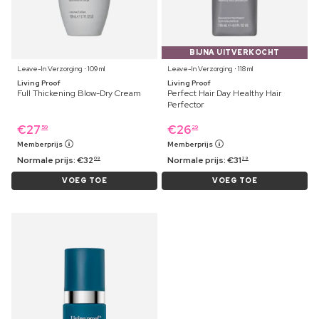
BIJNA UITVERKOCHT
Leave-In Verzorging ⋅ 109 ml
Leave-In Verzorging ⋅ 118 ml
Living Proof
Living Proof
Full Thickening Blow-Dry Cream
Perfect Hair Day Healthy Hair
Perfector
€
27
€
26
59
29
Memberprijs
Memberprijs
Normale prijs:
€
32
Normale prijs:
€
31
09
29
VOEG TOE
VOEG TOE