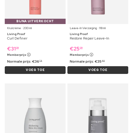
BIJNA UITVERKOCHT
Krulcrème ⋅ 200 ml
Leave-In Verzorging ⋅ 118 ml
Living Proof
Living Proof
Curl Definer
Restore Repair Leave-In
€
31
€
25
09
09
Memberprijs
Memberprijs
Normale prijs:
€
36
Normale prijs:
€
35
79
49
VOEG TOE
VOEG TOE