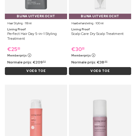
BIJNA UITVERKOCHT
BIJNA UITVERKOCHT
Haar Styling ⋅ 118 ml
Haarbehandeling ⋅ 100 ml
Living Proof
Living Proof
Perfect Hair Day 5-in-1 Styling
Scalp Care Dry Scalp Treatment
Treatment
€
25
€
30
69
99
Memberprijs
Memberprijs
Normale prijs:
€
209
Normale prijs:
€
38
59
49
VOEG TOE
VOEG TOE