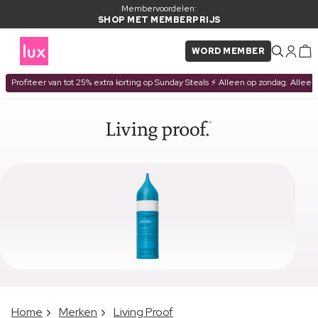
Membervoordelen:
SHOP MET MEMBERPRIJS
WORD MEMBER
Profiteer van tot 25% extra korting op Sunday Steals ⚡ Alleen op zondag. Alleen
Home
Merken
Living Proof