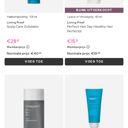
BIJNA UITVERKOCHT
Haarbehandeling ⋅ 100 ml
Leave-In Verzorging ⋅ 60 ml
Living Proof
Living Proof
Scalp Care Exfoliator
Perfect Hair Day Healthy Hair
Perfector
€
28
€
15
49
99
Memberprijs
Memberprijs
Normale prijs:
€
40
Normale prijs:
€
19
29
49
VOEG TOE
VOEG TOE