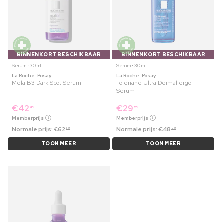
BINNENKORT BESCHIKBAAR
BINNENKORT BESCHIKBAAR
Serum ⋅ 30 ml
Serum ⋅ 30 ml
La Roche-Posay
La Roche-Posay
Mela B3 Dark Spot Serum
Toleriane Ultra Dermallergo
Serum
€
42
€
29
49
59
Memberprijs
Memberprijs
Normale prijs:
€
62
Normale prijs:
€
48
59
99
TOON MEER
TOON MEER