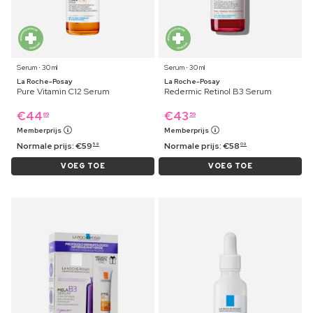
Serum ⋅ 30 ml
Serum ⋅ 30 ml
La Roche-Posay
La Roche-Posay
Pure Vitamin C12 Serum
Redermic Retinol B3 Serum
€
44
€
43
69
59
Memberprijs
Memberprijs
Normale prijs:
€
59
Normale prijs:
€
58
59
09
VOEG TOE
VOEG TOE