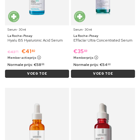
Serum ⋅ 30 ml
Serum ⋅ 30 ml
La Roche-Posay
La Roche-Posay
Hyalu B5 Hyaluronic Acid Serum
Effaclar Ultra Concentrated Serum
€
41
€
35
80
89
€
43
09
Member actieprijs
Memberprijs
Normale prijs:
€
58
Normale prijs:
€
54
09
29
VOEG TOE
VOEG TOE