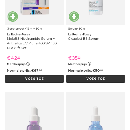
Geschenkset ⋅ 15 ml + 30 ml
Serum ⋅ 30 ml
La Roche-Posay
La Roche-Posay
MelaB3 Niacinamide Serum +
Cicaplast B5 Serum
Anthelios UV Mune 400 SPF 50
Duo Gift Set
€
42
€
35
89
69
Memberprijs
Memberprijs
Normale prijs:
€
67
Normale prijs:
€
50
49
09
VOEG TOE
VOEG TOE