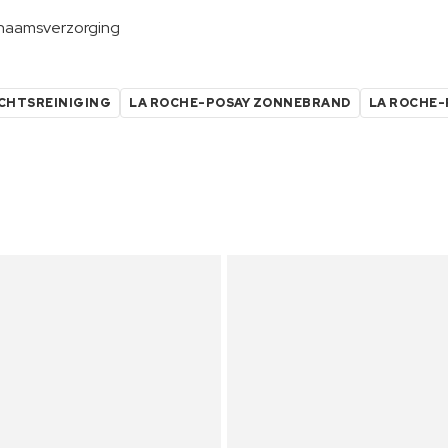
haamsverzorging
ICHTSREINIGING
LA ROCHE-POSAY ZONNEBRAND
LA ROCHE-