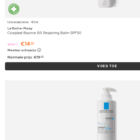
Universalcrème ⋅ 40 ml
La Roche-Posay
Cicaplast Baume B5 Repairing Balm SPF50
€
14
35
€
14
79
Member actieprijs
Normale prijs:
€
19
99
VOEG TOE