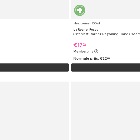
Handcrème ⋅ 100 ml
La Roche-Posay
Cicaplast Barrier Repairing Hand Crea
€
17
09
Memberprijs
Normale prijs:
€
22
99