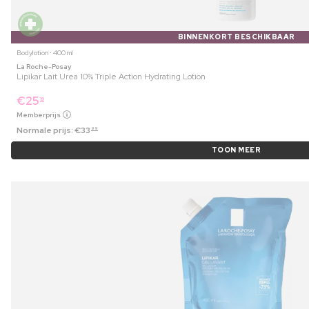
BINNENKORT BESCHIKBAAR
Bodylotion ⋅ 400 ml
La Roche-Posay
Lipikar Lait Urea 10% Triple Action Hydrating Lotion
€
25
19
Memberprijs
Normale prijs:
€
33
99
TOON MEER