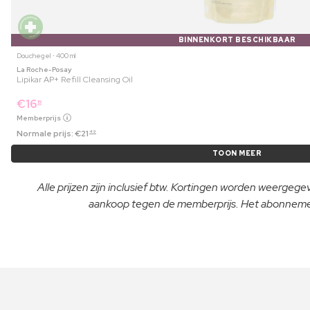
BINNENKORT BESCHIKBAAR
Douchegel ⋅ 400 ml
La Roche-Posay
Lipikar AP+ Refill Cleansing Oil
€
16
19
Memberprijs
Normale prijs:
€
21
49
TOON MEER
Alle prijzen zijn inclusief btw. Kortingen worden weergeg
aankoop tegen de memberprijs. Het abonnement