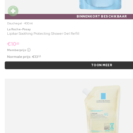
BINNENKORT BESCHIKBAAR
Douchegel ⋅ 400 ml
La Roche-Posay
Lipikar Soothing Protecting Shower Gel Refill
€
10
49
Memberprijs
Normale prijs:
€
13
39
TOON MEER