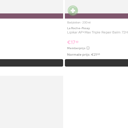
Bodylotion ⋅ 200 ml
La Roche-Posay
Lipikar AP+Max Triple Repair Balm 72H
€
17
49
Memberprijs
Normale prijs:
€
21
99