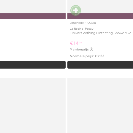
Douchegel ⋅ 1000 ml
La Roche-Posay
Lipikar Soothing Protecting Shower Gel
€
14
39
Memberprijs
Normale prijs:
€
21
99