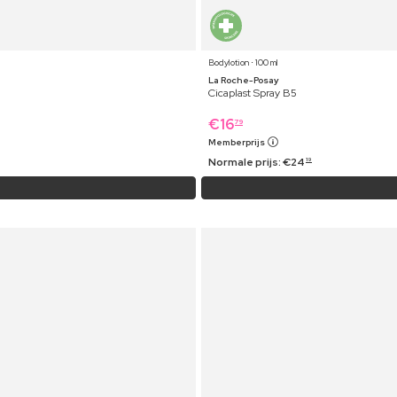
Bodylotion ⋅ 100 ml
La Roche-Posay
Cicaplast Spray B5
€
16
79
Memberprijs
Normale prijs:
€
24
19