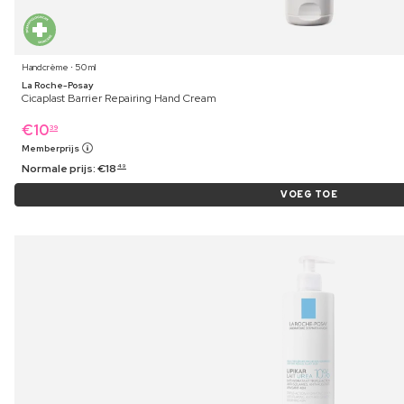
Handcrème ⋅ 50 ml
La Roche-Posay
Cicaplast Barrier Repairing Hand Cream
€
10
39
Memberprijs
Normale prijs:
€
18
49
VOEG TOE