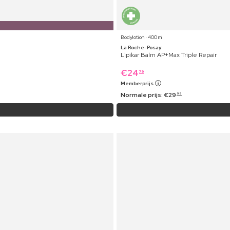
Bodylotion ⋅ 400 ml
La Roche-Posay
Lipikar Balm AP+Max Triple Repair
€
24
79
Memberprijs
Normale prijs:
€
29
99