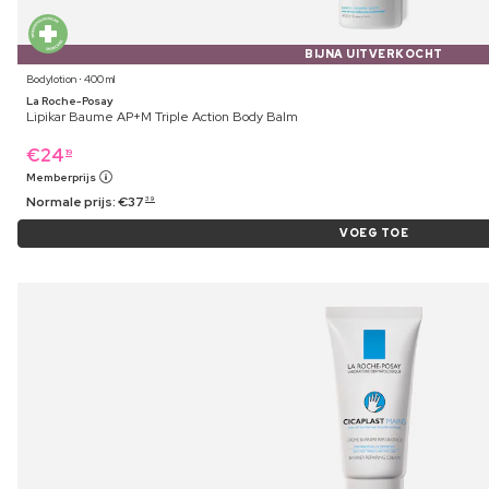
BIJNA UITVERKOCHT
Bodylotion ⋅ 400 ml
La Roche-Posay
Lipikar Baume AP+M Triple Action Body Balm
€
24
19
Memberprijs
Normale prijs:
€
37
39
VOEG TOE