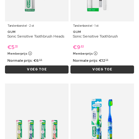
Tandenborstel ⋅ 2 st
Tandenborstel ⋅ 1 st
GUM
GUM
Sonic Sensitive Toothbrush Heads
Sonic Sensitive Toothbrush
€
5
€
9
59
89
Memberprijs
Memberprijs
Normale prijs:
€
6
Normale prijs:
€
12
99
39
VOEG TOE
VOEG TOE