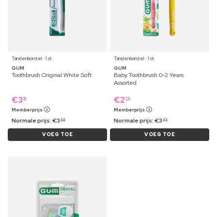
Tandenborstel ⋅ 1 st
Tandenborstel ⋅ 1 st
GUM
GUM
Toothbrush Original White Soft
Baby Toothbrush 0-2 Years
Assorted
€
3
€
2
19
79
Memberprijs
Memberprijs
Normale prijs:
€
3
Normale prijs:
€
3
99
99
VOEG TOE
VOEG TOE