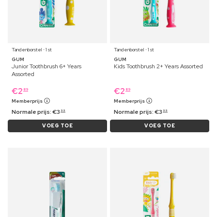
Tandenborstel ⋅ 1 st
Tandenborstel ⋅ 1 st
GUM
GUM
Junior Toothbrush 6+ Years
Kids Toothbrush 2+ Years Assorted
Assorted
€
2
€
2
89
89
Memberprijs
Memberprijs
Normale prijs:
€
3
Normale prijs:
€
3
99
99
VOEG TOE
VOEG TOE