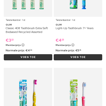
Tandenborstel ⋅ 1 st
Tandenborstel ⋅ 1 st
GUM
GUM
Classic 408 Toothbrush Extra Soft
Light-Up Toothbrush 7+ Years
Biobased Recycled Assorted
€
3
€
4
39
09
Memberprijs
Memberprijs
Normale prijs:
€
4
Normale prijs:
€
5
79
19
VOEG TOE
VOEG TOE