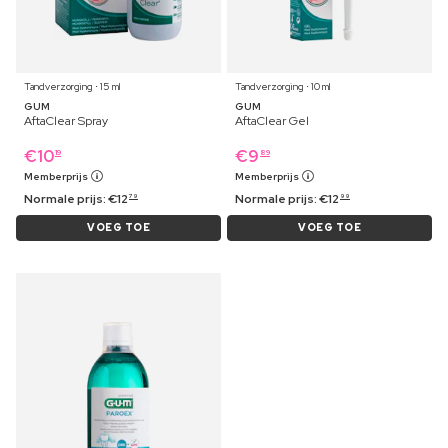
Tandverzorging ⋅ 15 ml
Tandverzorging ⋅ 10 ml
GUM
GUM
AftaClear Spray
AftaClear Gel
€
10
€
9
19
89
Memberprijs
Memberprijs
Normale prijs:
€
12
Normale prijs:
€
12
79
99
VOEG TOE
VOEG TOE