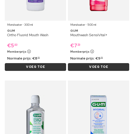
Mondwater ⋅ 300 ml
Mondwater ⋅ 500 ml
GUM
GUM
Ortho Fluorid Mouth Wash
Mouthwash SensiVital+
€
5
€
7
89
59
Memberprijs
Memberprijs
Normale prijs:
€
8
Normale prijs:
€
9
19
19
VOEG TOE
VOEG TOE