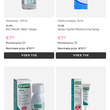
Mondwater ⋅ 500 ml
Mondverzorging ⋅ 50 ml
GUM
GUM
BIO Mouth Wash Vegan
Spray Hydral Moisturizing Spray
€
7
€
7
89
39
Memberprijs
Memberprijs
Normale prijs:
€
10
Normale prijs:
€
10
59
29
VOEG TOE
VOEG TOE