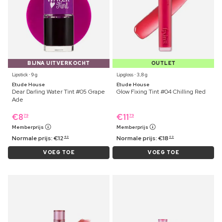
BIJNA UITVERKOCHT
OUTLET
Lipstick ⋅ 9 g
Lipgloss ⋅ 3,8 g
Etude House
Etude House
Dear Darling Water Tint #05 Grape
Glow Fixing Tint #04 Chilling Red
Ade
€
8
€
11
79
79
Memberprijs
Memberprijs
Normale prijs:
€
12
Normale prijs:
€
18
49
69
VOEG TOE
VOEG TOE