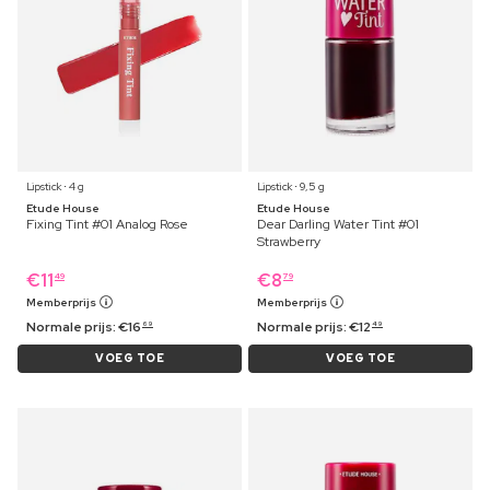
Lipstick ⋅ 4 g
Lipstick ⋅ 9,5 g
Etude House
Etude House
Fixing Tint #01 Analog Rose
Dear Darling Water Tint #01
Strawberry
€
11
€
8
49
79
Memberprijs
Memberprijs
Normale prijs:
€
16
Normale prijs:
€
12
69
49
VOEG TOE
VOEG TOE