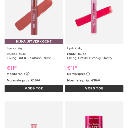
BIJNA UITVERKOCHT
Lipstick ⋅ 4 g
Lipstick ⋅ 4 g
Etude House
Etude House
Fixing Tint #12 Salmon Brick
Fixing Tint #10 Smoky Cherry
€
11
€
11
69
59
Memberprijs
Memberprijs
Normale prijs:
€
16
Normale prijs:
€
16
69
69
VOEG TOE
VOEG TOE