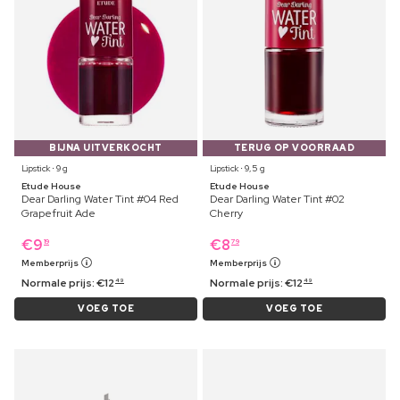
BIJNA UITVERKOCHT
TERUG OP VOORRAAD
Lipstick ⋅ 9 g
Lipstick ⋅ 9,5 g
Etude House
Etude House
Dear Darling Water Tint #04 Red
Dear Darling Water Tint #02
Grapefruit Ade
Cherry
€
9
€
8
19
79
Memberprijs
Memberprijs
Normale prijs:
€
12
Normale prijs:
€
12
49
49
VOEG TOE
VOEG TOE