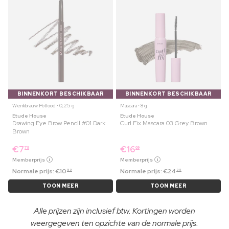
BINNENKORT BESCHIKBAAR
BINNENKORT BESCHIKBAAR
Wenkbrauw Potlood ⋅ 0,25 g
Mascara ⋅ 8 g
Etude House
Etude House
Drawing Eye Brow Pencil #01 Dark
Curl Fix Mascara 03 Grey Brown
Brown
€
7
€
16
79
69
Memberprijs
Memberprijs
Normale prijs:
€
10
Normale prijs:
€
24
89
99
TOON MEER
TOON MEER
Alle prijzen zijn inclusief btw. Kortingen worden
weergegeven ten opzichte van de normale prijs.