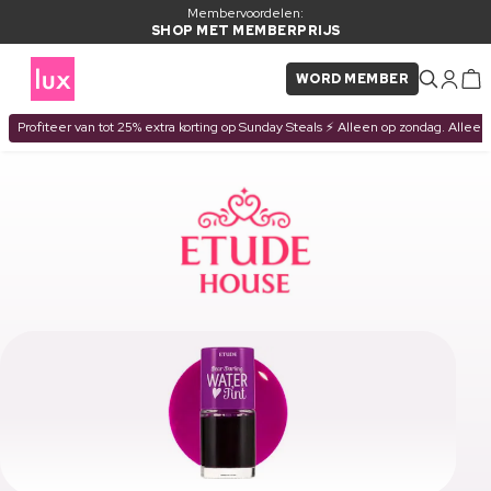
Membervoordelen:
SHOP MET MEMBERPRIJS
WORD MEMBER
Profiteer van tot 25% extra korting op Sunday Steals ⚡ Alleen op zondag. Alleen