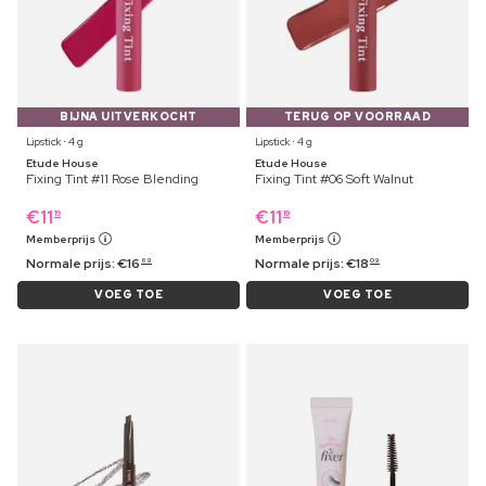
BIJNA UITVERKOCHT
TERUG OP VOORRAAD
Lipstick ⋅ 4 g
Lipstick ⋅ 4 g
Etude House
Etude House
Fixing Tint #11 Rose Blending
Fixing Tint #06 Soft Walnut
€
11
€
11
19
19
Memberprijs
Memberprijs
Normale prijs:
€
16
Normale prijs:
€
18
69
09
VOEG TOE
VOEG TOE