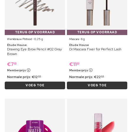
TERUG OP VOORRAAD
TERUG OP VOORRAAD
Wenkbrauw Potlood ⋅ 0,25 g
Mascara ⋅ 6 g
Etude House
Etude House
Drawing Eye Brow Pencil #02 Gray
Dr.Mascara Fixer for Perfect Lash
Brown
€
7
€
11
69
69
Memberprijs
Memberprijs
Normale prijs:
€
12
Normale prijs:
€
22
49
99
VOEG TOE
VOEG TOE