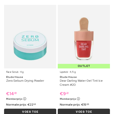
OUTLET
Face Scrub ⋅ 4 g
Lipstick ⋅ 4,5 g
Etude House
Etude House
Zero Sebum Drying Powder
Dear Darling Water Gel Tint Ice
Cream #20
€
14
€
9
49
29
Memberprijs
Memberprijs
Normale prijs:
€
22
Normale prijs:
€
15
29
99
VOEG TOE
VOEG TOE