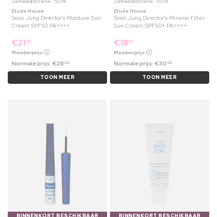
Zonnebrandcrème ⋅ 50 ml
Zonnebrandcrème ⋅ 50 ml
Etude House
Etude House
Soon Jung Director's Moisture Sun
Soon Jung Director’s Mineral Filter
Cream SPF50 PA++++
Sun Cream SPF50+ PA++++
€
21
€
18
49
09
Memberprijs
Memberprijs
Normale prijs:
€
28
Normale prijs:
€
30
69
99
TOON MEER
TOON MEER
BINNENKORT BESCHIKBAAR
BINNENKORT BESCHIKBAAR