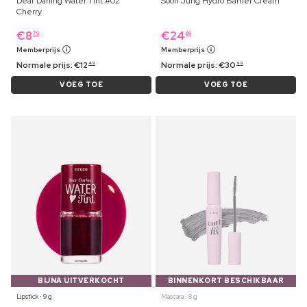
Dear Darling Water Tint #02
Soon Jung Hydro Barrier Cream
Cherry
€
8
€
24
79
69
Memberprijs
Memberprijs
Normale prijs:
€
12
Normale prijs:
€
30
49
99
VOEG TOE
VOEG TOE
BIJNA UITVERKOCHT
BINNENKORT BESCHIKBAAR
Lipstick ⋅ 9 g
Mascara ⋅ 8 g