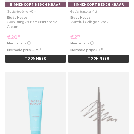
BINNENKORT BESCHIKBAAR
BINNENKORT BESCHIKBAAR
Gezichtscrème ⋅ 60 ml
Gezichtsmasker ⋅ 1 st
Etude House
Etude House
Soon Jung 2x Barrier Intensive
Moistfull Collagen Mask
Cream
€
20
€
2
09
79
Memberprijs
Memberprijs
Normale prijs:
€
29
Normale prijs:
€
3
99
49
TOON MEER
TOON MEER