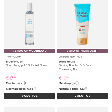
TERUG OP VOORRAAD
BIJNA UITVERKOCHT
Toner ⋅ 200 ml
Cleansing Foam ⋅ 160 g
Etude House
Etude House
Soon Jung pH 5.5 Relief Toner
Baking Powder B.B Deep
Cleansing Foam
€
17
€
10
49
69
Memberprijs
Memberprijs
Normale prijs:
€
24
Normale prijs:
€
13
99
59
VOEG TOE
VOEG TOE