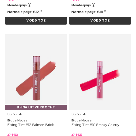
Memberprijs
Memberprijs
Normale prijs:
€
12
Normale prijs:
€
18
49
69
VOEG TOE
VOEG TOE
BIJNA UITVERKOCHT
Lipstick ⋅ 4 g
Lipstick ⋅ 4 g
Etude House
Etude House
Fixing Tint #12 Salmon Brick
Fixing Tint #10 Smoky Cherry
€
11
€
11
69
59