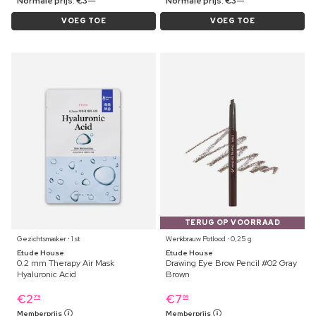
Normale prijs:
€
3
Normale prijs:
€
3
VOEG TOE
VOEG TOE
TERUG OP VOORRAAD
Gezichtsmasker ⋅ 1 st
Wenkbrauw Potlood ⋅ 0,25 g
Etude House
Etude House
0.2 mm Therapy Air Mask
Drawing Eye Brow Pencil #02 Gray
Hyaluronic Acid
Brown
€
2
€
7
79
69
Memberprijs
Memberprijs