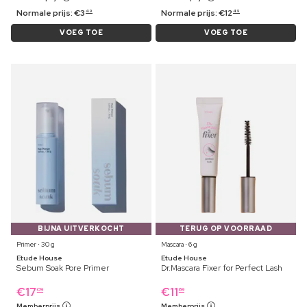
Normale prijs:
€
3
Normale prijs:
€
12
49
49
VOEG TOE
VOEG TOE
BIJNA UITVERKOCHT
TERUG OP VOORRAAD
Primer ⋅ 30 g
Mascara ⋅ 6 g
Etude House
Etude House
Sebum Soak Pore Primer
Dr.Mascara Fixer for Perfect Lash
€
17
€
11
09
69
Memberprijs
Memberprijs