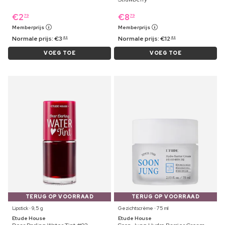
€
2
€
8
79
79
Memberprijs
Memberprijs
Normale prijs:
€
3
Normale prijs:
€
12
49
49
VOEG TOE
VOEG TOE
TERUG OP VOORRAAD
TERUG OP VOORRAAD
Lipstick ⋅ 9,5 g
Gezichtscrème ⋅ 75 ml
Etude House
Etude House