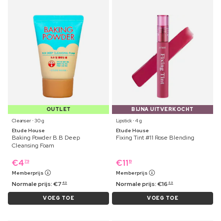
OUTLET
BIJNA UITVERKOCHT
Cleanser ⋅ 30 g
Lipstick ⋅ 4 g
Etude House
Etude House
Baking Powder B.B Deep
Fixing Tint #11 Rose Blending
Cleansing Foam
€
4
€
11
79
19
Memberprijs
Memberprijs
Normale prijs:
€
7
Normale prijs:
€
16
49
69
VOEG TOE
VOEG TOE