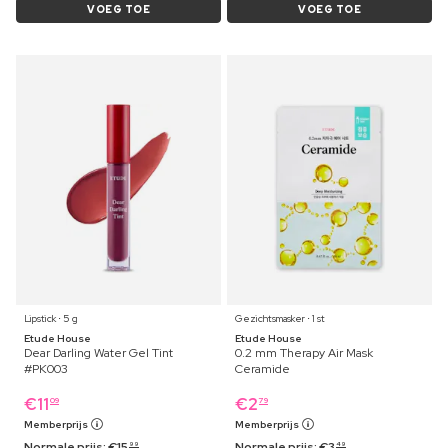
VOEG TOE
VOEG TOE
Lipstick ⋅ 5 g
Gezichtsmasker ⋅ 1 st
Etude House
Etude House
Dear Darling Water Gel Tint
0.2 mm Therapy Air Mask
#PK003
Ceramide
€
11
€
2
09
79
Memberprijs
Memberprijs
Normale prijs:
€
15
Normale prijs:
€
3
99
49