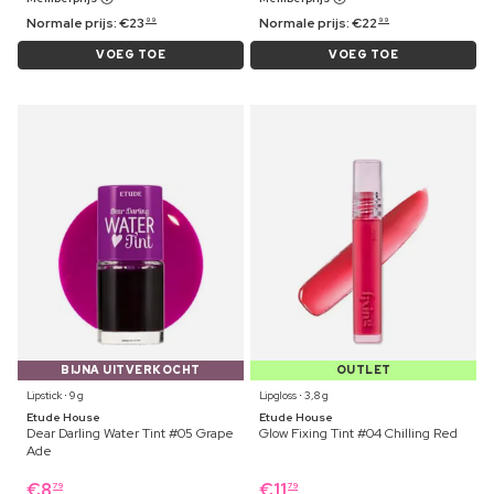
Normale prijs:
€
23
Normale prijs:
€
22
99
99
VOEG TOE
VOEG TOE
BIJNA UITVERKOCHT
OUTLET
Lipstick ⋅ 9 g
Lipgloss ⋅ 3,8 g
Etude House
Etude House
Dear Darling Water Tint #05 Grape
Glow Fixing Tint #04 Chilling Red
Ade
€
8
€
11
79
79