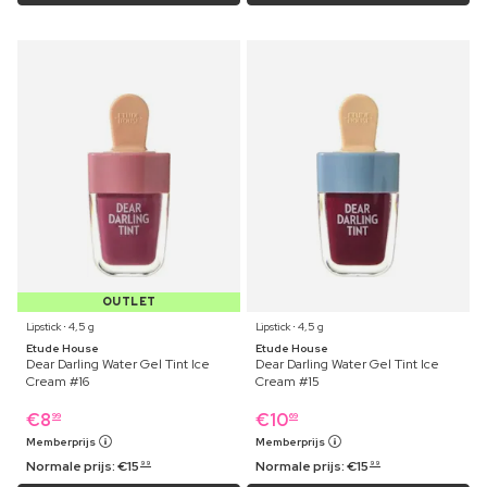
OUTLET
Lipstick ⋅ 4,5 g
Lipstick ⋅ 4,5 g
Etude House
Etude House
Dear Darling Water Gel Tint Ice
Dear Darling Water Gel Tint Ice
Cream #16
Cream #15
€
8
€
10
99
69
Memberprijs
Memberprijs
Normale prijs:
€
15
Normale prijs:
€
15
99
99