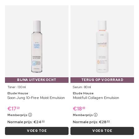
BIJNA UITVERKOCHT
TERUG OP VOORRAAD
Toner ⋅ 130 ml
Serum ⋅ 80 ml
Etude House
Etude House
Soon Jung 10-Free Moist Emulsion
Moistfull Collagen Emulsion
€
17
€
18
39
49
Memberprijs
Memberprijs
Normale prijs:
€
24
Normale prijs:
€
28
99
99
VOEG TOE
VOEG TOE