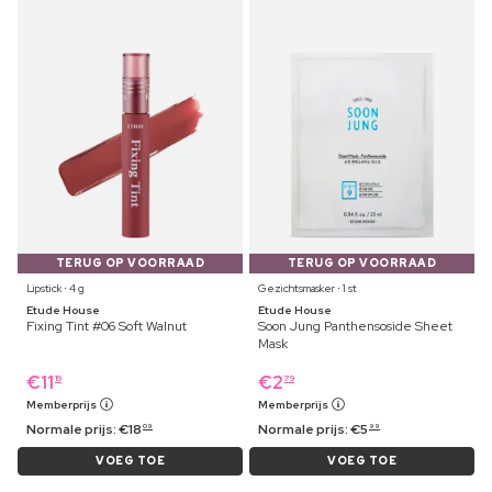
TERUG OP VOORRAAD
TERUG OP VOORRAAD
Lipstick ⋅ 4 g
Gezichtsmasker ⋅ 1 st
Etude House
Etude House
Fixing Tint #06 Soft Walnut
Soon Jung Panthensoside Sheet
Mask
€
11
€
2
19
79
Memberprijs
Memberprijs
Normale prijs:
€
18
Normale prijs:
€
5
09
99
VOEG TOE
VOEG TOE