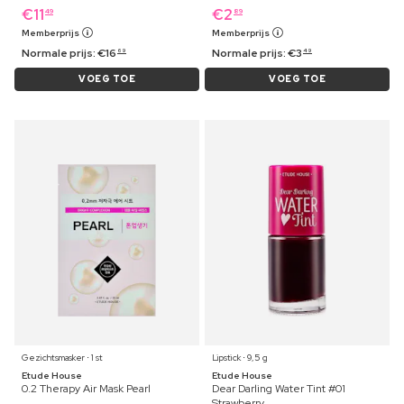
€
11
€
2
49
89
Memberprijs
Memberprijs
Normale prijs:
€
16
Normale prijs:
€
3
69
49
VOEG TOE
VOEG TOE
Gezichtsmasker ⋅ 1 st
Lipstick ⋅ 9,5 g
Etude House
Etude House
0.2 Therapy Air Mask Pearl
Dear Darling Water Tint #01
Strawberry