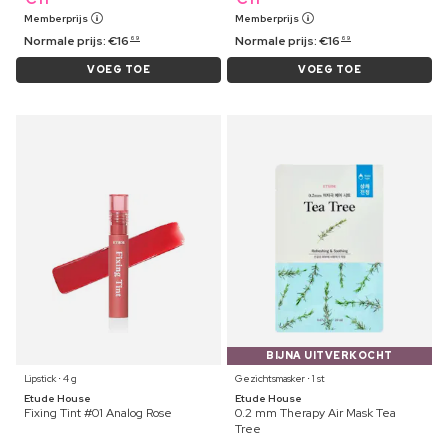
Memberprijs
Memberprijs
Normale prijs:
€
16
Normale prijs:
€
16
69
69
VOEG TOE
VOEG TOE
BIJNA UITVERKOCHT
Lipstick ⋅ 4 g
Gezichtsmasker ⋅ 1 st
Etude House
Etude House
Fixing Tint #01 Analog Rose
0.2 mm Therapy Air Mask Tea
Tree