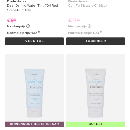
Etude House
Etude House
Dear Darling Water Tint #04 Red
Curl Fix Mascara 01 Black
Grapefruit Ade
€
9
€
17
19
29
Memberprijs
Memberprijs
Normale prijs:
€
12
Normale prijs:
€
23
49
49
VOEG TOE
TOON MEER
BINNENKORT BESCHIKBAAR
OUTLET