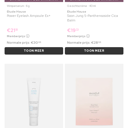
Wimperserum ⋅ 6 g
Gezichtscrème ⋅ 40 ml
Etude House
Etude House
Power Eyelash Ampoule Ex+
Soon Jung 5-Panthensoside Cica
Balm
€
21
€
19
99
79
Memberprijs
Memberprijs
Normale prijs:
€
30
Normale prijs:
€
28
99
69
TOON MEER
TOON MEER