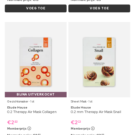
VOEG TOE
VOEG TOE
BIJNA UITVERKOCHT
Gezichtsmasker ⋅ 1 st
Sheet Mask ⋅ 1 st
Etude House
Etude House
0.2 Therapy Air Mask Collagen
0.2 mm Therapy Air Mask Snail
€
2
€
2
89
79
Memberprijs
Memberprijs
49
49