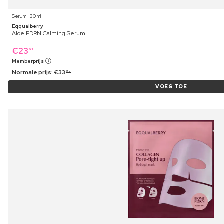
Serum ⋅ 30 ml
Eqqualberry
Aloe PDRN Calming Serum
€
23
69
Memberprijs
Normale prijs:
€
33
99
VOEG TOE