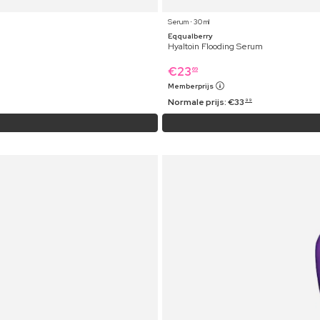
Serum ⋅ 30 ml
Eqqualberry
Hyaltoin Flooding Serum
€
23
69
Memberprijs
Normale prijs:
€
33
99