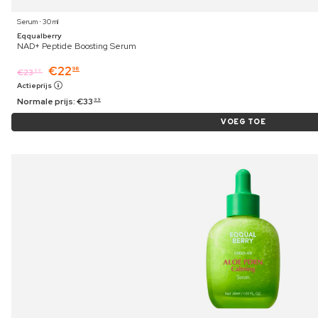
Serum ⋅ 30 ml
Eqqualberry
NAD+ Peptide Boosting Serum
€
22
98
€
23
69
Actieprijs
Normale prijs:
€
33
99
VOEG TOE