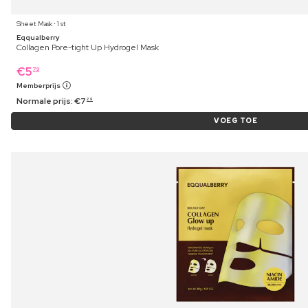
Sheet Mask ⋅ 1 st
Eqqualberry
Collagen Pore-tight Up Hydrogel Mask
€
5
79
Memberprijs
Normale prijs:
€
7
29
VOEG TOE