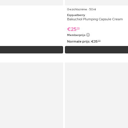
Gezichtscrème ⋅ 50 ml
Eqqualberry
Bakuchiol Plumping Capsule Cream
€
25
79
Memberprijs
Normale prijs:
€
35
29