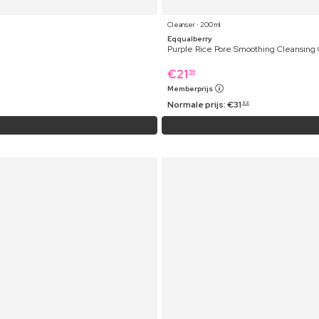
Cleanser ⋅ 200 ml
Eqqualberry
Purple Rice Pore Smoothing Cleansing 
€
21
59
Memberprijs
Normale prijs:
€
31
99