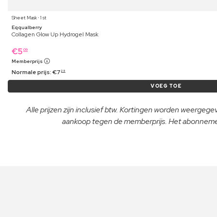
Sheet Mask ⋅ 1 st
Eqqualberry
Collagen Glow Up Hydrogel Mask
€
5
09
Memberprijs
Normale prijs:
€
7
29
VOEG TOE
Alle prijzen zijn inclusief btw. Kortingen worden weergeg
aankoop tegen de memberprijs. Het abonnement