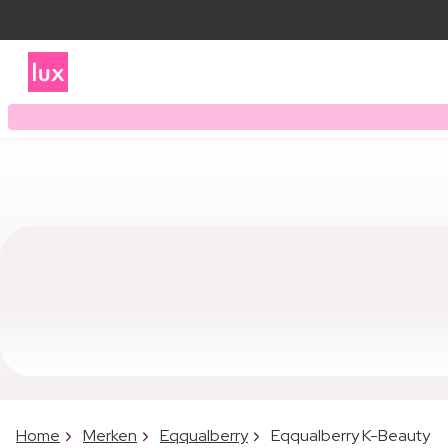
Home
Merken
Eqqualberry
Eqqualberry K-Beauty