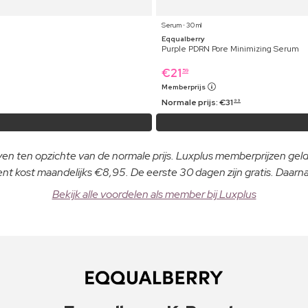
Serum ⋅ 30 ml
Eqqualberry
Purple PDRN Pore Minimizing Serum
€
21
59
Memberprijs
Normale prijs:
€
31
99
even ten opzichte van de normale prijs. Luxplus memberprijzen ge
 kost maandelijks €8,95. De eerste 30 dagen zijn gratis. Daar
Bekijk alle voordelen als member bij Luxplus