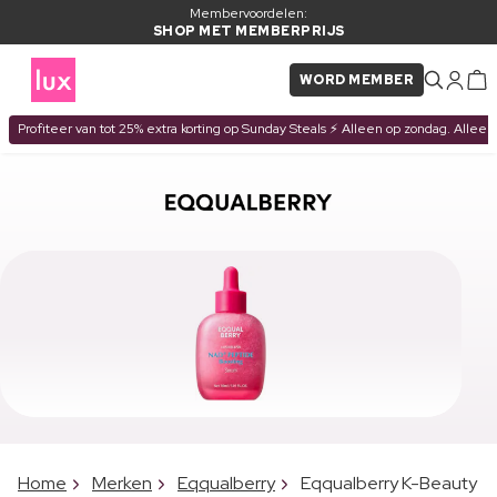
Membervoordelen:
SHOP MET MEMBERPRIJS
WORD MEMBER
Profiteer van tot 25% extra korting op Sunday Steals ⚡ Alleen op zondag. Alleen
Home
Merken
Eqqualberry
Eqqualberry K-Beauty