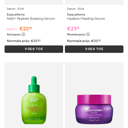
Serum ⋅ 30 ml
Serum ⋅ 30 ml
Eqqualberry
Eqqualberry
NAD+ Peptide Boosting Serum
Hyaltoin Flooding Serum
€
22
€
23
98
69
€
23
69
Actieprijs
Memberprijs
Normale prijs:
€
33
Normale prijs:
€
33
99
99
VOEG TOE
VOEG TOE