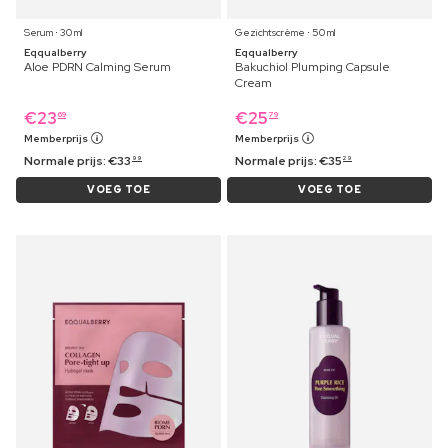
Serum ⋅ 30 ml
Gezichtscrème ⋅ 50 ml
Eqqualberry
Eqqualberry
Aloe PDRN Calming Serum
Bakuchiol Plumping Capsule
Cream
€
23
€
25
69
79
Memberprijs
Memberprijs
Normale prijs:
€
33
Normale prijs:
€
35
99
29
VOEG TOE
VOEG TOE