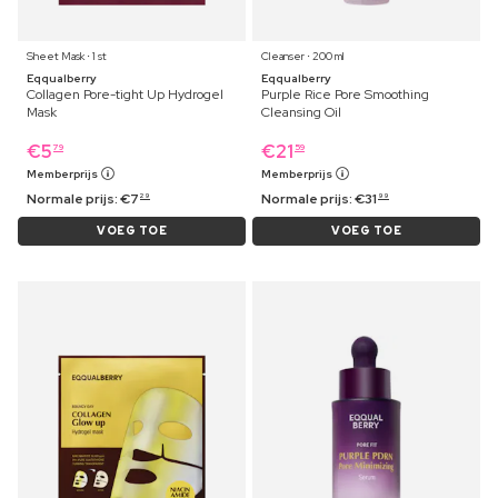
Sheet Mask ⋅ 1 st
Cleanser ⋅ 200 ml
Eqqualberry
Eqqualberry
Collagen Pore-tight Up Hydrogel
Purple Rice Pore Smoothing
Mask
Cleansing Oil
€
5
€
21
79
59
Memberprijs
Memberprijs
Normale prijs:
€
7
Normale prijs:
€
31
29
99
VOEG TOE
VOEG TOE