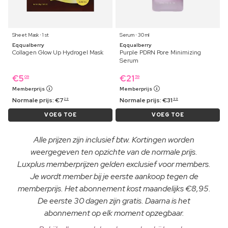
Sheet Mask ⋅ 1 st
Serum ⋅ 30 ml
Eqqualberry
Eqqualberry
Collagen Glow Up Hydrogel Mask
Purple PDRN Pore Minimizing
Serum
€
5
€
21
09
59
Memberprijs
Memberprijs
Normale prijs:
€
7
Normale prijs:
€
31
29
99
VOEG TOE
VOEG TOE
Alle prijzen zijn inclusief btw. Kortingen worden
weergegeven ten opzichte van de normale prijs.
Luxplus memberprijzen gelden exclusief voor members.
Je wordt member bij je eerste aankoop tegen de
memberprijs. Het abonnement kost maandelijks €8,95.
De eerste 30 dagen zijn gratis. Daarna is het
abonnement op elk moment opzegbaar.