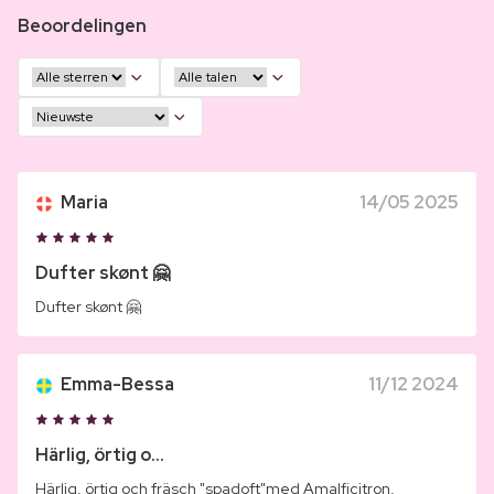
Beoordelingen
Maria
14/05 2025
Dufter skønt 🤗
Dufter skønt 🤗
Emma-Bessa
11/12 2024
Härlig, örtig o...
Härlig, örtig och fräsch "spadoft"med Amalficitron,