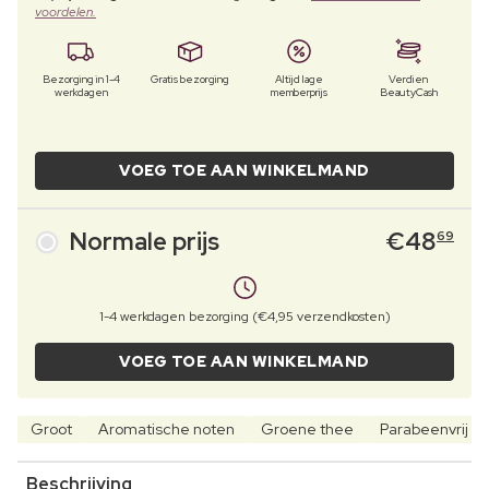
voordelen.
Bezorging in 1-4
Gratis bezorging
Altijd lage
Verdien
werkdagen
memberprijs
BeautyCash
VOEG TOE AAN WINKELMAND
Normale prijs
€
48
69
1-4 werkdagen bezorging (€4,95 verzendkosten)
VOEG TOE AAN WINKELMAND
Groot
Aromatische noten
Groene thee
Parabeenvrij
Beschrijving