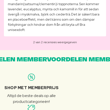
mandarin(satsuma/clementin)i toppnoterna.Sen kommer
lavendel, eucalyptus, mynta och kamomill in för att sedan
övergå i myskmalva, björk och cederträ.Det är säkert bara
en placeboeffekt, men det känns som om den dämpar
förkylningar och hindrar dom från att bryta ut! Bra
unisexdoft.
2 van 2 recensies weergegeven
LEN MEMBERVOORDELEN MEMB
SHOP MET MEMBERPRIJS
Altijd de beste deals op alle
productcategorieën!