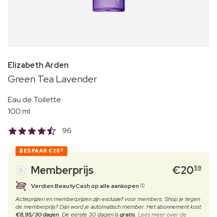
Elizabeth Arden
Green Tea Lavender
Eau de Toilette
100 ml
96
BESPAAR
€28
10
Memberprijs
€
20
59
Verdien BeautyCash op alle aankopen
Actieprijzen en memberprijzen zijn exclusief voor members. Shop je tegen
de memberprijs? Dan word je automatisch member. Het abonnement kost
€8,95/30 dagen
. De eerste 30 dagen is
gratis
.
Lees meer over de