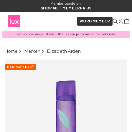
Membervoordelen:
SHOP MET MEMBERPRIJS
WORD MEMBER
Laat je glow langer stralen 🤎 alles om je zomertan te behouden
×
Home
Merken
Elizabeth Arden
ITEM TOEGEVOEGD AAN
Vaak samen gekocht met
WINKELMAND
BESPAAR
€28
10