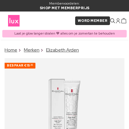
Membervoordelen:
SHOP MET MEMBERPRIJS
WORD MEMBER
Laat je glow langer stralen 🤎 alles om je zomertan te behouden
×
Home
Merken
Elizabeth Arden
ITEM TOEGEVOEGD AAN
Vaak samen gekocht met
WINKELMAND
BESPAAR
€15
90