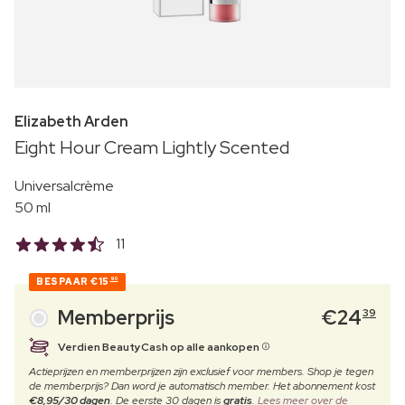
Elizabeth Arden
Eight Hour Cream Lightly Scented
Universalcrème
50 ml
11
BESPAAR
€15
90
Memberprijs
€
24
39
Verdien BeautyCash op alle aankopen
Actieprijzen en memberprijzen zijn exclusief voor members. Shop je tegen
de memberprijs? Dan word je automatisch member. Het abonnement kost
€8,95/30 dagen
. De eerste 30 dagen is
gratis
.
Lees meer over de