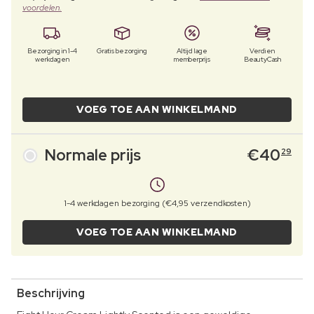
voordelen.
Bezorging in 1-4
Gratis bezorging
Altijd lage
Verdien
werkdagen
memberprijs
BeautyCash
VOEG TOE AAN WINKELMAND
Normale prijs
€
40
29
1-4 werkdagen bezorging (€4,95 verzendkosten)
VOEG TOE AAN WINKELMAND
Beschrijving