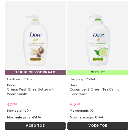
TERUG OP VOORRAAD
OUTLET
Handzeep ⋅ 250 ml
Handzeep ⋅ 250 ml
Dove
Dove
Cream Wash Shea Butter with
Cucumber & Green Tea Caring
Warm Vanilla
Hand Wash
€
2
€
2
49
49
Memberprijs
Memberprijs
Normale prijs:
€
4
Normale prijs:
€
4
49
59
VOEG TOE
VOEG TOE