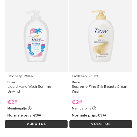
Handzeep ⋅ 250 ml
Handzeep ⋅ 250 ml
Dove
Dove
Liquid Hand Wash Summer
Supreme Fine Silk Beauty Cream
Unwind
Wash
€
2
€
2
69
49
Memberprijs
Memberprijs
Normale prijs:
€
3
Normale prijs:
€
3
49
49
VOEG TOE
VOEG TOE