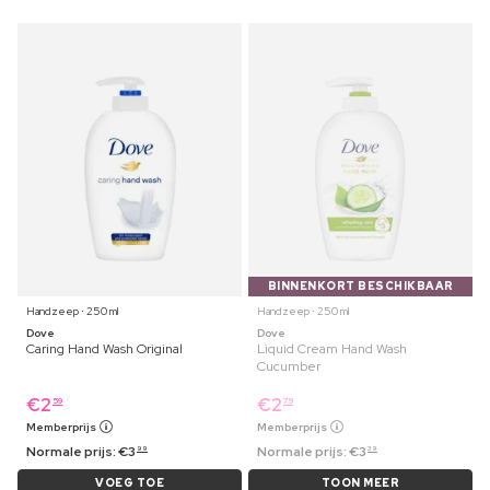
BINNENKORT BESCHIKBAAR
Handzeep ⋅ 250 ml
Handzeep ⋅ 250 ml
Dove
Dove
Caring Hand Wash Original
Liquid Cream Hand Wash
Cucumber
€
2
€
2
59
79
Memberprijs
Memberprijs
Normale prijs:
€
3
Normale prijs:
€
3
99
39
VOEG TOE
TOON MEER