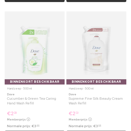
BINNENKORT BESCHIKBAAR
BINNENKORT BESCHIKBAAR
Handzeep ⋅ 500 ml
Handzeep ⋅ 500 ml
Dove
Dove
Cucumber & Green Tea Caring
Supreme Fine Silk Beauty Cream
Hand Wash Refill
Wash Refill
€
2
€
2
59
79
Memberprijs
Memberprijs
Normale prijs:
€
3
Normale prijs:
€
3
99
99