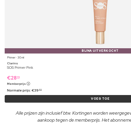
BIJNA UITVERKOCHT
Primer ⋅ 30 ml
Clarins
SOS Primer Pink
€
28
79
Memberprijs
Normale prijs:
€
39
49
VOEG TOE
Alle prijzen zijn inclusief btw. Kortingen worden weergeg
aankoop tegen de memberprijs. Het abonnement