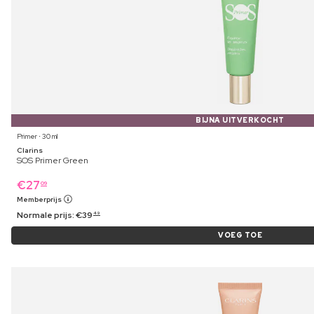
BIJNA UITVERKOCHT
Primer ⋅ 30 ml
Clarins
SOS Primer Green
€
27
09
Memberprijs
Normale prijs:
€
39
49
VOEG TOE