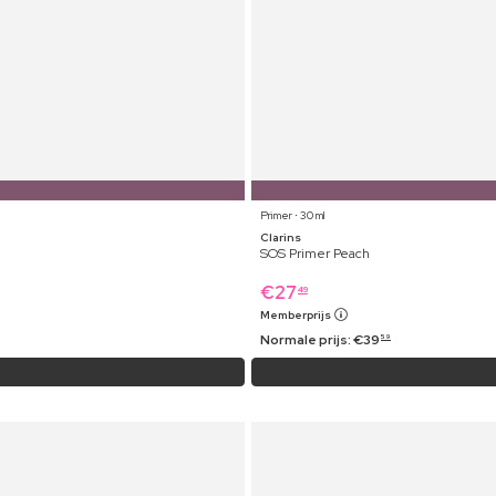
Primer ⋅ 30 ml
Clarins
SOS Primer Peach
€
27
49
Memberprijs
Normale prijs:
€
39
59