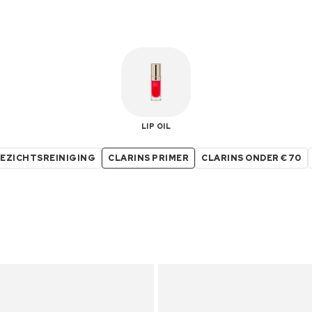
LIP OIL
GEZICHTSREINIGING
CLARINS PRIMER
CLARINS ONDER €70