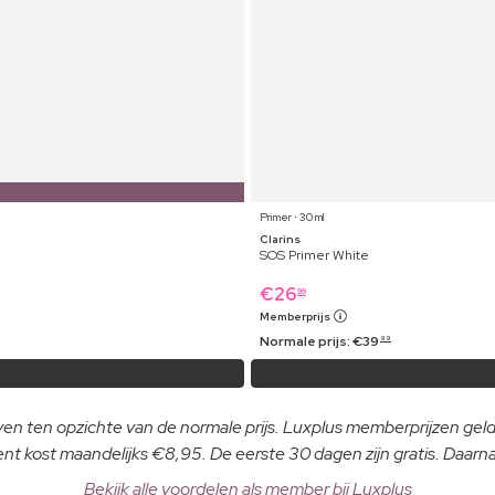
Primer ⋅ 30 ml
Clarins
SOS Primer White
€
26
99
Memberprijs
Normale prijs:
€
39
99
even ten opzichte van de normale prijs. Luxplus memberprijzen ge
 kost maandelijks €8,95. De eerste 30 dagen zijn gratis. Daar
Bekijk alle voordelen als member bij Luxplus