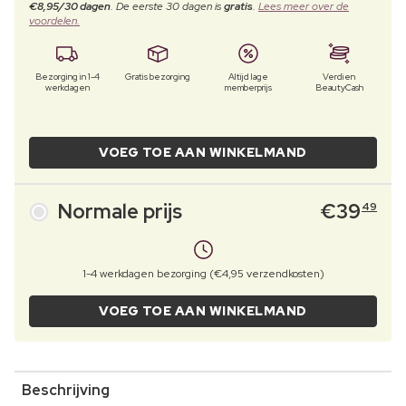
€8,95/30 dagen
. De eerste 30 dagen is
gratis
.
Lees meer over de
voordelen.
Bezorging in 1-4
Gratis bezorging
Altijd lage
Verdien
werkdagen
memberprijs
BeautyCash
VOEG TOE AAN WINKELMAND
Normale prijs
€
39
49
1-4 werkdagen bezorging (€4,95 verzendkosten)
VOEG TOE AAN WINKELMAND
Beschrijving