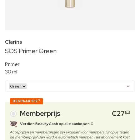
Clarins
SOS Primer Green
Primer
30 ml
BESPAAR
€12
40
Memberprijs
€
27
09
Verdien BeautyCash op alle aankopen
Actieprijzen en memberprijzen zijn exclusief voor members. Shop je tegen
de memberprijs? Dan word je automatisch member. Het abonnement kost