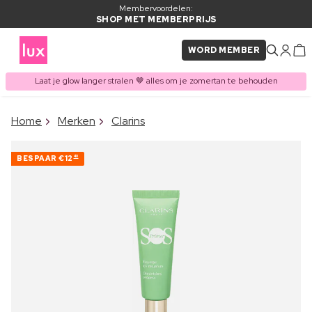
Membervoordelen:
SHOP MET MEMBERPRIJS
WORD MEMBER
Laat je glow langer stralen 🤎 alles om je zomertan te behouden
×
Home
Merken
Clarins
ITEM TOEGEVOEGD AAN
Vaak samen gekocht met
WINKELMAND
BESPAAR
€12
40