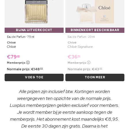
BIJNA UITVERKOCHT
BINNENKORT BESCHIKBAAR
Eau de Parfum ⋅ 75 ml
Eau de Parfum ⋅ 20 ml
Chloé
Chloé
Chloé
Chloé Signature
€
79
€
36
49
59
Memberprijs
Memberprijs
Normale prijs:
€
148
Normale prijs:
€
43
49
49
VOEG TOE
TOON MEER
Alle prijzen zijn inclusief btw. Kortingen worden
weergegeven ten opzichte van de normale prijs.
Luxplus memberprijzen gelden exclusief voor members.
Je wordt member bij je eerste aankoop tegen de
memberprijs. Het abonnement kost maandelijks €8,95.
De eerste 30 dagen zijn gratis. Daarna is het