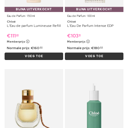
BIJNA UITVERKOCHT
BIJNA UITVERKOCHT
Eau de Parfum ⋅ 150 ml
Eau de Parfum ⋅ 100 ml
Chloé
Chloé
L'Eau de parfum Lumineuse Refill
L'Eau De Parfum Intense EDP
€
111
€
103
09
19
Memberprijs
Memberprijs
Normale prijs:
€
160
Normale prijs:
€
180
99
99
VOEG TOE
VOEG TOE