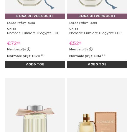
BIJNA UITVERKOCHT
BIJNA UITVERKOCHT
Eau de Parfum ⋅ 50 ml
Eau de Parfum ⋅ 30 ml
Chloé
Chloé
Nomade Lumiere D'egypte EDP
Nomade Lumiere D'egypte EDP
€
72
€
52
89
19
Memberprijs
Memberprijs
Normale prijs:
€
120
Normale prijs:
€
84
99
69
VOEG TOE
VOEG TOE