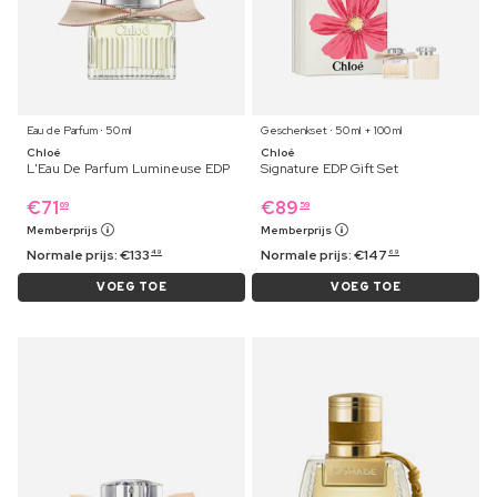
Eau de Parfum ⋅ 50 ml
Geschenkset ⋅ 50 ml + 100 ml
Chloé
Chloé
L'Eau De Parfum Lumineuse EDP
Signature EDP Gift Set
€
71
€
89
69
59
Memberprijs
Memberprijs
Normale prijs:
€
133
Normale prijs:
€
147
49
69
VOEG TOE
VOEG TOE