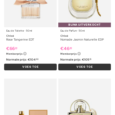
BIJNA UITVERKOCHT
Eau de Toilette ⋅ 50 ml
Eau de Parfum ⋅ 50 ml
Chloé
Chloé
Rose Tangerine EDT
Nomade Jasmin Naturelle EDP
€
66
€
46
39
49
Memberprijs
Memberprijs
Normale prijs:
€
104
Normale prijs:
€
105
99
19
VOEG TOE
VOEG TOE