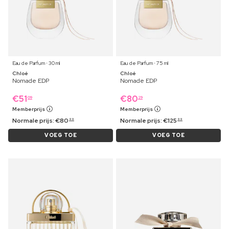
Eau de Parfum ⋅ 30 ml
Eau de Parfum ⋅ 75 ml
Chloé
Chloé
Nomade EDP
Nomade EDP
€
51
€
80
09
29
Memberprijs
Memberprijs
Normale prijs:
€
80
Normale prijs:
€
125
99
99
VOEG TOE
VOEG TOE