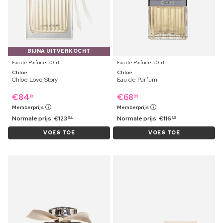
BIJNA UITVERKOCHT
Eau de Parfum ⋅ 50 ml
Eau de Parfum ⋅ 50 ml
Chloé
Chloé
Chloé Love Story
Eau de Parfum
€
84
€
68
19
99
Memberprijs
Memberprijs
Normale prijs:
€
123
Normale prijs:
€
116
99
59
VOEG TOE
VOEG TOE