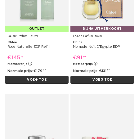
OUTLET
BIJNA UITVERKOCHT
Eau de Parfum ⋅ 150 ml
Eau de Parfum ⋅ 50 ml
Chloé
Chloé
Rose Naturelle EDP Refill
Nomade Nuit D'Egypte EDP
€
145
€
91
79
89
Memberprijs
Memberprijs
Normale prijs:
€
179
Normale prijs:
€
131
99
89
VOEG TOE
VOEG TOE