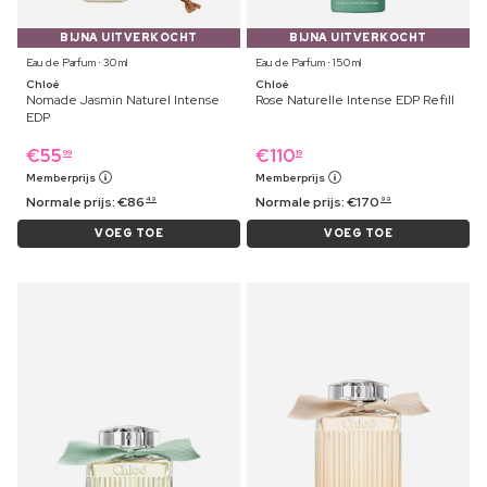
BIJNA UITVERKOCHT
BIJNA UITVERKOCHT
Eau de Parfum ⋅ 30 ml
Eau de Parfum ⋅ 150 ml
Chloé
Chloé
Nomade Jasmin Naturel Intense
Rose Naturelle Intense EDP Refill
EDP
€
55
€
110
99
19
Memberprijs
Memberprijs
Normale prijs:
€
86
Normale prijs:
€
170
49
99
VOEG TOE
VOEG TOE