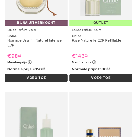
BIJNA UITVERKOCHT
OUTLET
Eau de Parfum ⋅ 75 ml
Eau de Parfum ⋅ 100 ml
Chloé
Chloé
Nomade Jasmin Naturel Intense
Rose Naturelle EDP Refillable
EDP
€
98
€
146
49
59
Memberprijs
Memberprijs
Normale prijs:
€
150
Normale prijs:
€
180
49
99
VOEG TOE
VOEG TOE