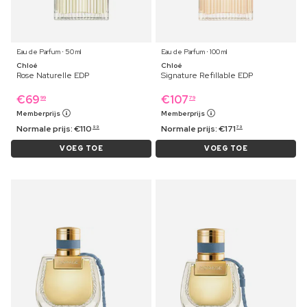
Eau de Parfum ⋅ 50 ml
Eau de Parfum ⋅ 100 ml
Chloé
Chloé
Rose Naturelle EDP
Signature Refillable EDP
€
69
€
107
99
79
Memberprijs
Memberprijs
Normale prijs:
€
110
Normale prijs:
€
171
99
79
VOEG TOE
VOEG TOE