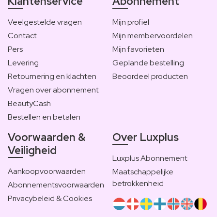
Klantenservice
Abonnement
Veelgestelde vragen
Mijn profiel
Contact
Mijn membervoordelen
Pers
Mijn favorieten
Levering
Geplande bestelling
Retournering en klachten
Beoordeel producten
Vragen over abonnement
BeautyCash
Bestellen en betalen
Voorwaarden &
Over Luxplus
Veiligheid
Luxplus Abonnement
Aankoopvoorwaarden
Maatschappelijke
betrokkenheid
Abonnementsvoorwaarden
Privacybeleid & Cookies