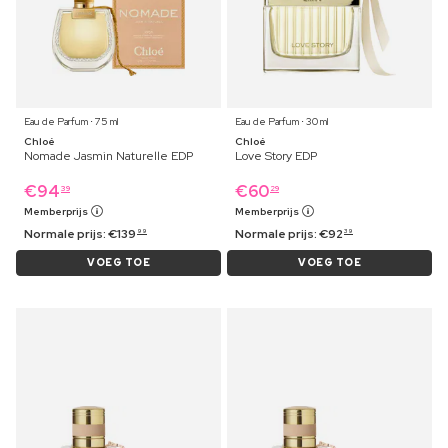
Eau de Parfum ⋅ 75 ml
Eau de Parfum ⋅ 30 ml
Chloé
Chloé
Nomade Jasmin Naturelle EDP
Love Story EDP
€
94
€
60
39
29
Memberprijs
Memberprijs
Normale prijs:
€
139
Normale prijs:
€
92
99
39
VOEG TOE
VOEG TOE