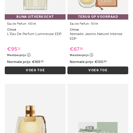
BIJNA UITVERKOCHT
TERUG OP VOORRAAD
Eau de Parfum ⋅ 100 ml
Eau de Parfum ⋅ 50 ml
Chloé
Chloé
L'Eau De Parfum Lumineuse EDP
Nomade Jasmin Naturel Intense
EDP
€
95
€
67
79
89
Memberprijs
Memberprijs
Normale prijs:
€
165
Normale prijs:
€
130
99
49
VOEG TOE
VOEG TOE