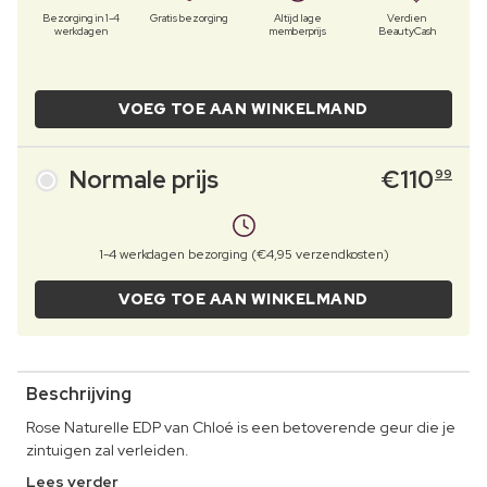
Bezorging in 1-4
Gratis bezorging
Altijd lage
Verdien
werkdagen
memberprijs
BeautyCash
VOEG TOE AAN WINKELMAND
Normale prijs
€
110
99
1-4 werkdagen bezorging (€4,95 verzendkosten)
VOEG TOE AAN WINKELMAND
Beschrijving
Rose Naturelle EDP van Chloé is een betoverende geur die je
zintuigen zal verleiden.
Lees verder