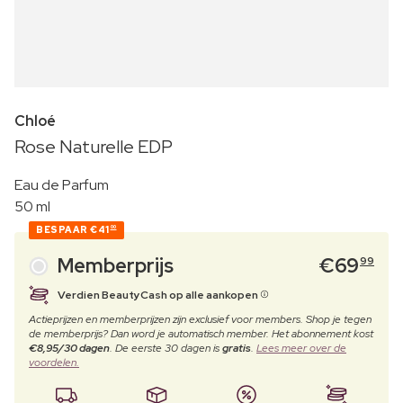
Chloé
Rose Naturelle EDP
Eau de Parfum
50 ml
BESPAAR
€41
00
Memberprijs
€
69
99
Verdien BeautyCash op alle aankopen
Actieprijzen en memberprijzen zijn exclusief voor members. Shop je tegen
de memberprijs? Dan word je automatisch member. Het abonnement kost
€8,95/30 dagen
. De eerste 30 dagen is
gratis
.
Lees meer over de
voordelen.