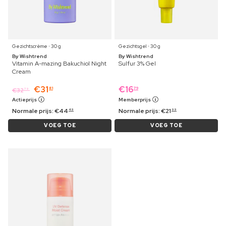
Gezichtscrème ⋅ 30 g
Gezichtsgel ⋅ 30 g
By Wishtrend
By Wishtrend
Vitamin A-mazing Bakuchiol Night
Sulfur 3% Gel
Cream
€
31
€
16
81
79
€
32
79
Actieprijs
Memberprijs
Normale prijs:
€
44
Normale prijs:
€
21
49
99
VOEG TOE
VOEG TOE