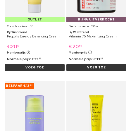
OUTLET
BIJNA UITVERKOCHT
Gezichtscrème ⋅ 50 ml
Gezichtscrème ⋅ 50 ml
By Wishtrend
By Wishtrend
Propolis Energy Balancing Cream
Vitamin 75 Maximizing Cream
€
20
€
20
19
89
Memberprijs
Memberprijs
Normale prijs:
€
33
Normale prijs:
€
33
99
99
VOEG TOE
VOEG TOE
BESPAAR
€12
68