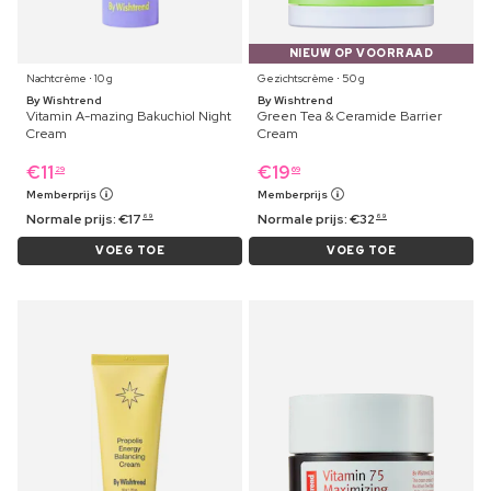
NIEUW OP VOORRAAD
Nachtcrème ⋅ 10 g
Gezichtscrème ⋅ 50 g
By Wishtrend
By Wishtrend
Vitamin A-mazing Bakuchiol Night
Green Tea & Ceramide Barrier
Cream
Cream
€
11
€
19
29
69
Memberprijs
Memberprijs
Normale prijs:
€
17
Normale prijs:
€
32
69
69
VOEG TOE
VOEG TOE