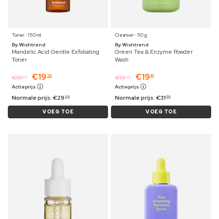
Toner ⋅ 150 ml
Cleanser ⋅ 110 g
By Wishtrend
By Wishtrend
Mandelic Acid Gentle Exfoliating
Green Tea & Enzyme Powder
Toner
Wash
€
19
€
19
20
10
€
19
€
19
79
69
Actieprijs
Actieprijs
Normale prijs:
€
29
Normale prijs:
€
31
99
09
VOEG TOE
VOEG TOE