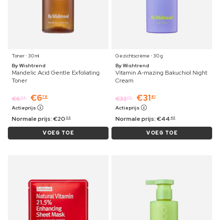
Toner ⋅ 30 ml
Gezichtscrème ⋅ 30 g
By Wishtrend
By Wishtrend
Mandelic Acid Gentle Exfoliating
Vitamin A-mazing Bakuchiol Night
Toner
Cream
€
6
€
31
78
81
€
6
€
32
99
79
Actieprijs
Actieprijs
Normale prijs:
€
20
Normale prijs:
€
44
99
49
VOEG TOE
VOEG TOE