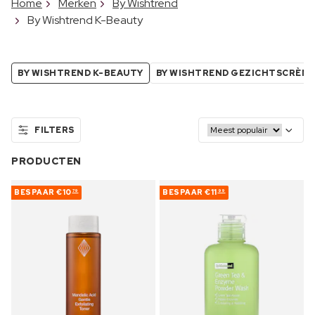
Home
Merken
By Wishtrend
By Wishtrend K-Beauty
BY WISHTREND K-BEAUTY
BY WISHTREND GEZICHTSCRÈM
FILTERS
PRODUCTEN
BESPAAR
€10
BESPAAR
€11
79
99