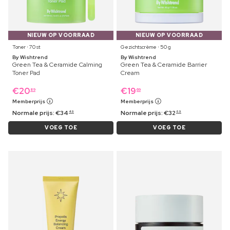
NIEUW OP VOORRAAD
NIEUW OP VOORRAAD
Toner ⋅ 70 st
Gezichtscrème ⋅ 50 g
By Wishtrend
By Wishtrend
Green Tea & Ceramide Calming
Green Tea & Ceramide Barrier
Toner Pad
Cream
€
20
€
19
89
69
Memberprijs
Memberprijs
Normale prijs:
€
34
Normale prijs:
€
32
49
69
VOEG TOE
VOEG TOE