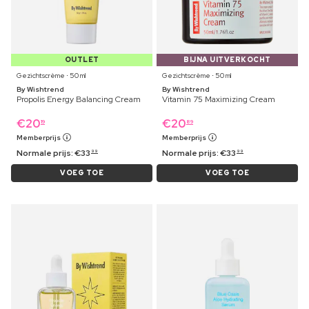
OUTLET
BIJNA UITVERKOCHT
Gezichtscrème ⋅ 50 ml
Gezichtscrème ⋅ 50 ml
By Wishtrend
By Wishtrend
Propolis Energy Balancing Cream
Vitamin 75 Maximizing Cream
€
20
€
20
19
89
Memberprijs
Memberprijs
Normale prijs:
€
33
Normale prijs:
€
33
99
99
VOEG TOE
VOEG TOE