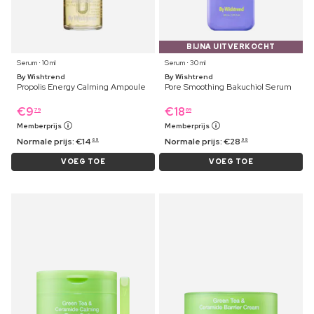
BIJNA UITVERKOCHT
Serum ⋅ 10 ml
Serum ⋅ 30 ml
By Wishtrend
By Wishtrend
Propolis Energy Calming Ampoule
Pore Smoothing Bakuchiol Serum
€
9
€
18
79
69
Memberprijs
Memberprijs
Normale prijs:
€
14
Normale prijs:
€
28
69
99
VOEG TOE
VOEG TOE