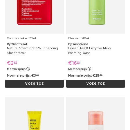
Gezichtsmasker ⋅ 23 ml
Cleanser ⋅ 140 ml
By Wishtrend
By Wishtrend
Natural Vitamin 21.5% Enhancing
Green Tea & Enzyme Milky
Sheet Mask
Foaming Wash
€
2
€
16
89
29
Memberprijs
Memberprijs
Normale prijs:
€
3
Normale prijs:
€
25
99
99
VOEG TOE
VOEG TOE