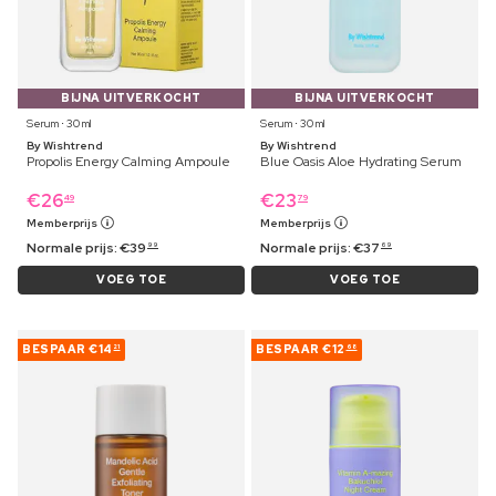
BIJNA UITVERKOCHT
BIJNA UITVERKOCHT
Serum ⋅ 30 ml
Serum ⋅ 30 ml
By Wishtrend
By Wishtrend
Propolis Energy Calming Ampoule
Blue Oasis Aloe Hydrating Serum
€
26
€
23
49
79
Memberprijs
Memberprijs
Normale prijs:
€
39
Normale prijs:
€
37
99
69
VOEG TOE
VOEG TOE
BESPAAR
€14
BESPAAR
€12
21
68