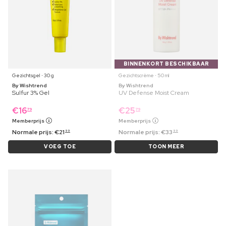
BINNENKORT BESCHIKBAAR
Gezichtsgel ⋅ 30 g
Gezichtscrème ⋅ 50 ml
By Wishtrend
By Wishtrend
Sulfur 3% Gel
UV Defense Moist Cream
€
16
€
25
79
79
Memberprijs
Memberprijs
Normale prijs:
€
21
Normale prijs:
€
33
99
99
VOEG TOE
TOON MEER