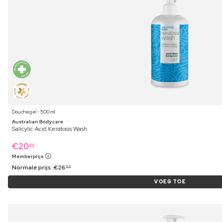
Douchegel ⋅ 500 ml
Australian Bodycare
Salicylic Acid Keratosis Wash
€
20
89
Memberprijs
Normale prijs:
€
26
69
VOEG TOE