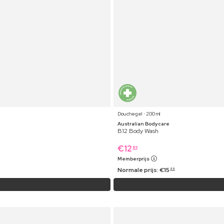
Douchegel ⋅ 200 ml
Australian Bodycare
B12 Body Wash
€
12
89
Memberprijs
Normale prijs:
€
15
99