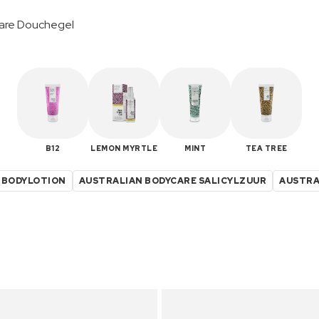
care Douchegel
B12
LEMON MYRTLE
MINT
TEA TREE
 BODYLOTION
AUSTRALIAN BODYCARE SALICYLZUUR
AUSTRA