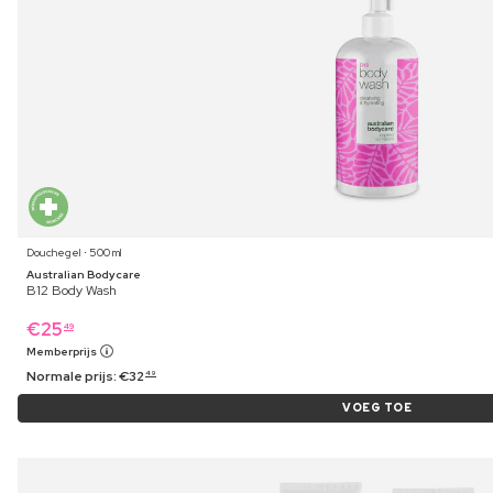
Douchegel ⋅ 500 ml
Australian Bodycare
B12 Body Wash
€
25
49
Memberprijs
Normale prijs:
€
32
49
VOEG TOE