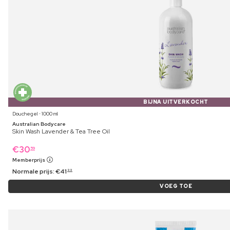
BIJNA UITVERKOCHT
Douchegel ⋅ 1000 ml
Australian Bodycare
Skin Wash Lavender & Tea Tree Oil
€
30
59
Memberprijs
Normale prijs:
€
41
99
VOEG TOE