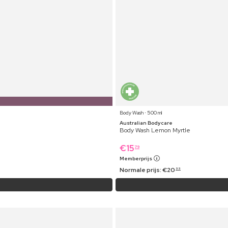
Body Wash ⋅ 500 ml
Australian Bodycare
Body Wash Lemon Myrtle
€
15
79
Memberprijs
Normale prijs:
€
20
99