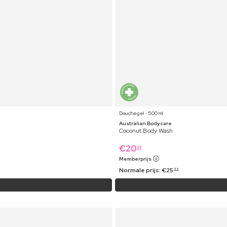
Douchegel ⋅ 500 ml
Australian Bodycare
Coconut Body Wash
€
20
39
Memberprijs
Normale prijs:
€
25
99