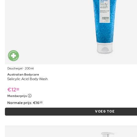
Douchegel ⋅ 200 ml
Australian Bodycare
Salicylic Acid Body Wash
€
12
99
Memberprijs
Normale prijs:
€
16
29
VOEG TOE