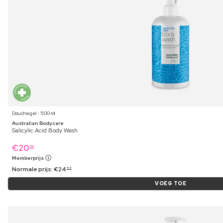
Douchegel ⋅ 500 ml
Australian Bodycare
Salicylic Acid Body Wash
€
20
59
Memberprijs
Normale prijs:
€
24
69
VOEG TOE