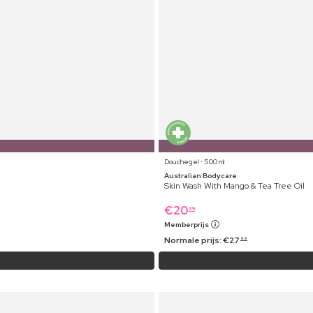
Douchegel ⋅ 500 ml
Australian Bodycare
Skin Wash With Mango & Tea Tree Oil
€
20
39
Memberprijs
Normale prijs:
€
27
99