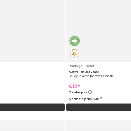
Douchegel ⋅ 200 ml
Australian Bodycare
Salicylic Acid Keratosis Wash
€
12
99
Memberprijs
Normale prijs:
€
16
29