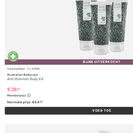
BIJNA UITVERKOCHT
Geschenkset ⋅ 3 x 200ml
Australian Bodycare
Anti-Blemish Body Kit
€
38
29
Memberprijs
Normale prijs:
€
54
99
VOEG TOE