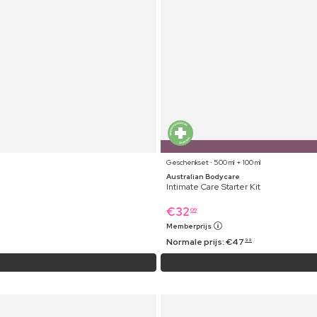
Geschenkset ⋅ 500 ml + 100 ml
Australian Bodycare
Intimate Care Starter Kit
€
32
09
Memberprijs
Normale prijs:
€
47
99