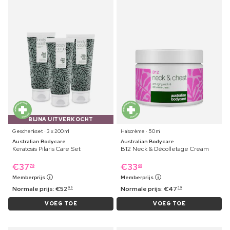
BIJNA UITVERKOCHT
Geschenkset ⋅ 3 x 200 ml
Halscrème ⋅ 50 ml
Australian Bodycare
Australian Bodycare
Keratosis Pilaris Care Set
B12 Neck & Décolletage Cream
€
37
€
33
79
69
Memberprijs
Memberprijs
Normale prijs:
€
52
Normale prijs:
€
47
99
39
VOEG TOE
VOEG TOE