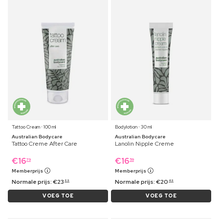
Tattoo Cream ⋅ 100 ml
Bodylotion ⋅ 30 ml
Australian Bodycare
Australian Bodycare
Tattoo Creme After Care
Lanolin Nipple Creme
€
16
€
16
79
59
Memberprijs
Memberprijs
Normale prijs:
€
23
Normale prijs:
€
20
69
49
VOEG TOE
VOEG TOE