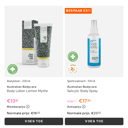
BESPAAR
€5
85
Bodylotion ⋅ 200 ml
Spottreatment ⋅ 100 ml
Australian Bodycare
Australian Bodycare
Body Lotion Lemon Myrtle
Salicylic Body Spray
€
13
€
17
69
84
€
18
39
Memberprijs
Actieprijs
Normale prijs:
€
19
Normale prijs:
€
23
99
69
VOEG TOE
VOEG TOE