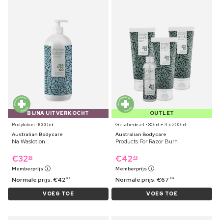
BIJNA UITVERKOCHT
OUTLET
Bodylotion ⋅ 1000 ml
Geschenkset ⋅ 80 ml + 3 x 200 ml
Australian Bodycare
Australian Bodycare
Na Waslotion
Products For Razor Burn
€
32
€
42
99
49
Memberprijs
Memberprijs
Normale prijs:
€
42
Normale prijs:
€
67
99
99
VOEG TOE
VOEG TOE