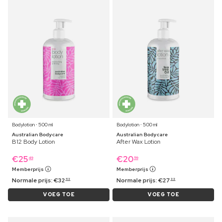
Bodylotion ⋅ 500 ml
Bodylotion ⋅ 500 ml
Australian Bodycare
Australian Bodycare
B12 Body Lotion
After Wax Lotion
€
25
€
20
49
59
Memberprijs
Memberprijs
Normale prijs:
€
32
Normale prijs:
€
27
49
99
VOEG TOE
VOEG TOE