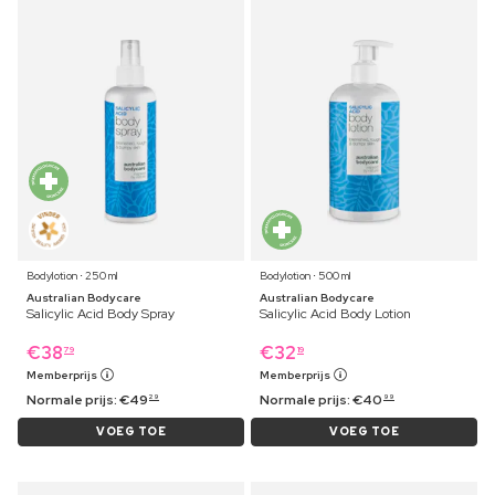
Bodylotion ⋅ 250 ml
Bodylotion ⋅ 500 ml
Australian Bodycare
Australian Bodycare
Salicylic Acid Body Spray
Salicylic Acid Body Lotion
€
38
€
32
79
19
Memberprijs
Memberprijs
Normale prijs:
€
49
Normale prijs:
€
40
29
99
VOEG TOE
VOEG TOE