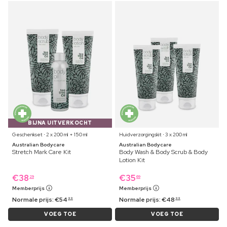
BIJNA UITVERKOCHT
Geschenkset ⋅ 2 x 200 ml + 150 ml
Huidverzorgingskit ⋅ 3 x 200 ml
Australian Bodycare
Australian Bodycare
Stretch Mark Care Kit
Body Wash & Body Scrub & Body
Lotion Kit
€
38
€
35
29
69
Memberprijs
Memberprijs
Normale prijs:
€
54
Normale prijs:
€
48
99
99
VOEG TOE
VOEG TOE