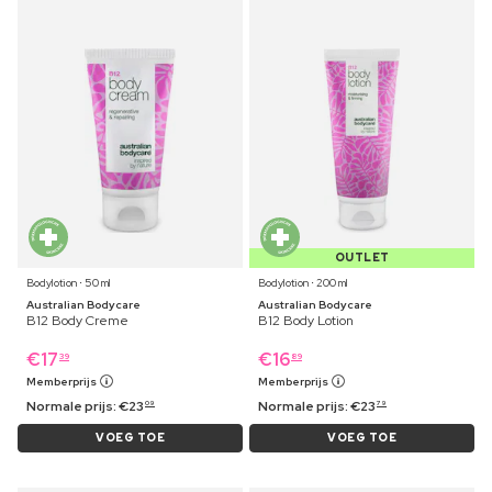
OUTLET
Bodylotion ⋅ 50 ml
Bodylotion ⋅ 200 ml
Australian Bodycare
Australian Bodycare
B12 Body Creme
B12 Body Lotion
€
17
€
16
39
89
Memberprijs
Memberprijs
Normale prijs:
€
23
Normale prijs:
€
23
09
79
VOEG TOE
VOEG TOE