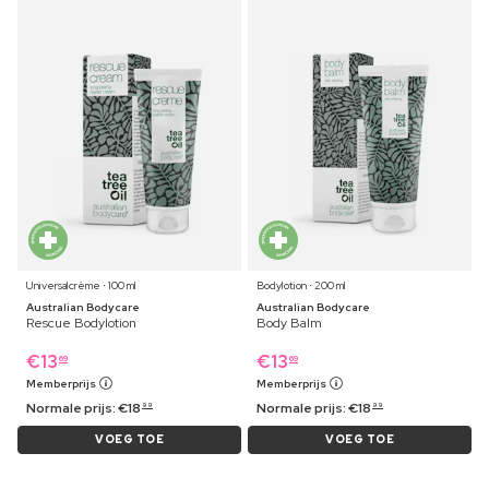
Universalcrème ⋅ 100 ml
Bodylotion ⋅ 200 ml
Australian Bodycare
Australian Bodycare
Rescue Bodylotion
Body Balm
€
13
€
13
69
69
Memberprijs
Memberprijs
Normale prijs:
€
18
Normale prijs:
€
18
99
99
VOEG TOE
VOEG TOE