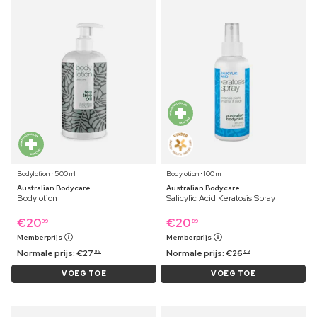
Bodylotion ⋅ 500 ml
Bodylotion ⋅ 100 ml
Australian Bodycare
Australian Bodycare
Bodylotion
Salicylic Acid Keratosis Spray
€
20
€
20
39
89
Memberprijs
Memberprijs
Normale prijs:
€
27
Normale prijs:
€
26
99
69
VOEG TOE
VOEG TOE