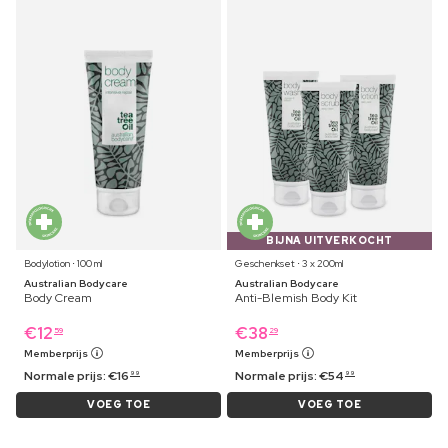
BIJNA UITVERKOCHT
Bodylotion ⋅ 100 ml
Geschenkset ⋅ 3 x 200ml
Australian Bodycare
Australian Bodycare
Body Cream
Anti-Blemish Body Kit
€
12
€
38
59
29
Memberprijs
Memberprijs
Normale prijs:
€
16
Normale prijs:
€
54
99
99
VOEG TOE
VOEG TOE