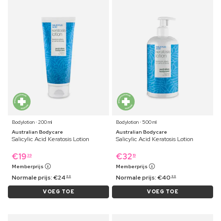
Bodylotion ⋅ 200 ml
Bodylotion ⋅ 500 ml
Australian Bodycare
Australian Bodycare
Salicylic Acid Keratosis Lotion
Salicylic Acid Keratosis Lotion
€
19
€
32
39
19
Memberprijs
Memberprijs
Normale prijs:
€
24
Normale prijs:
€
40
69
99
VOEG TOE
VOEG TOE