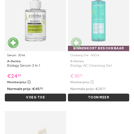
BINNENKORT BESCHIKBAAR
Serum ⋅ 30 ml
Cleansing Gel ⋅ 400 ml
A-Derma
A-Derma
Biology Serum 3 In 1
Biology AC Cleansing Gel
€
24
€
16
89
89
Memberprijs
Memberprijs
Normale prijs:
€
45
Normale prijs:
€
25
89
99
VOEG TOE
TOON MEER