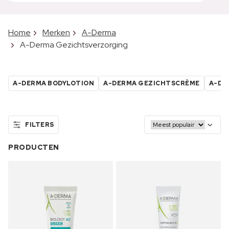
Home
Merken
A-Derma
A-Derma Gezichtsverzorging
A-DERMA BODYLOTION
A-DERMA GEZICHTSCRÈME
A-DE
FILTERS
PRODUCTEN