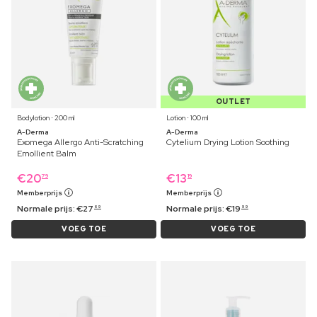
OUTLET
Bodylotion ⋅ 200 ml
Lotion ⋅ 100 ml
A-Derma
A-Derma
Exomega Allergo Anti-Scratching
Cytelium Drying Lotion Soothing
Emollient Balm
€
20
€
13
79
19
Memberprijs
Memberprijs
Normale prijs:
€
27
Normale prijs:
€
19
69
99
VOEG TOE
VOEG TOE