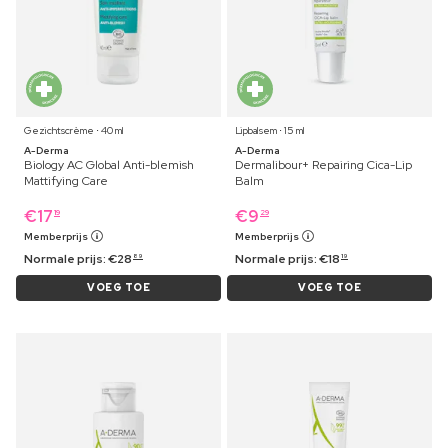
Gezichtscrème ⋅ 40 ml
Lipbalsem ⋅ 15 ml
A-Derma
A-Derma
Biology AC Global Anti-blemish
Dermalibour+ Repairing Cica-Lip
Mattifying Care
Balm
€
17
€
9
19
29
Memberprijs
Memberprijs
Normale prijs:
€
28
Normale prijs:
€
18
89
19
VOEG TOE
VOEG TOE