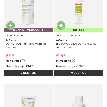
BIJNA UITVERKOCHT
OUTLET
Cleanser ⋅ 100 ml
Gezichtscrème ⋅ 40 ml
A-Derma
A-Derma
Dermalibour Purifying Foaming
Biology Cuidado Dermatológico
Cica Gel
Anti-rojeces
€
9
€
18
39
69
Memberprijs
Memberprijs
Normale prijs:
€
14
Normale prijs:
€
26
19
59
VOEG TOE
VOEG TOE