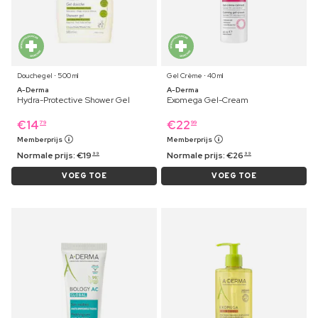
Douchegel ⋅ 500 ml
Gel Crème ⋅ 40 ml
A-Derma
A-Derma
Hydra-Protective Shower Gel
Exomega Gel-Cream
€
14
€
22
79
99
Memberprijs
Memberprijs
Normale prijs:
€
19
Normale prijs:
€
26
99
99
VOEG TOE
VOEG TOE