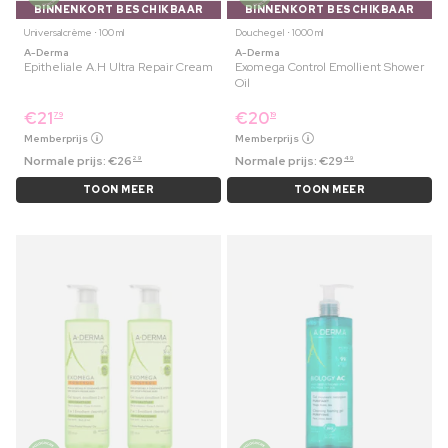
BINNENKORT BESCHIKBAAR
BINNENKORT BESCHIKBAAR
Universalcrème ⋅ 100 ml
Douchegel ⋅ 1000 ml
A-Derma
A-Derma
Epitheliale A.H Ultra Repair Cream
Exomega Control Emollient Shower
Oil
€
21
€
20
79
19
Memberprijs
Memberprijs
Normale prijs:
€
26
Normale prijs:
€
29
29
49
TOON MEER
TOON MEER