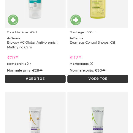
Gezichtscrème ⋅ 40 ml
Douchegel ⋅ 500 ml
A-Derma
A-Derma
Biology AC Global Anti-blemish
Exomega Control Shower Oil
Mattifying Care
€
17
€
17
19
99
Memberprijs
Memberprijs
Normale prijs:
€
28
Normale prijs:
€
30
89
99
VOEG TOE
VOEG TOE