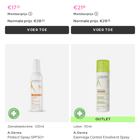
€
17
€
21
79
69
Memberprijs
Memberprijs
Normale prijs:
€
28
Normale prijs:
€
29
99
39
VOEG TOE
VOEG TOE
OUTLET
Zonnebrandcrème ⋅ 200 ml
Lotion ⋅ 50 ml
A-Derma
A-Derma
Protect Spray SPF50+
Exomega Control Emollient Spray