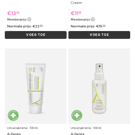
Cream
€
13
€
11
89
99
Memberprijs
Memberprijs
Normale prijs:
€
22
Normale prijs:
€
15
99
99
VOEG TOE
VOEG TOE
Universalcrème ⋅ 100 ml
Universalcrème ⋅ 100 ml
A-Derma
A-Derma