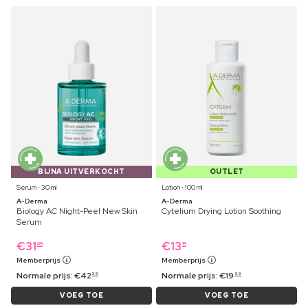
BIJNA UITVERKOCHT
OUTLET
Serum ⋅ 30 ml
Lotion ⋅ 100 ml
A-Derma
A-Derma
Biology AC Night-Peel New Skin
Cytelium Drying Lotion Soothing
Serum
€
31
€
13
69
19
Memberprijs
Memberprijs
Normale prijs:
€
42
Normale prijs:
€
19
29
99
VOEG TOE
VOEG TOE