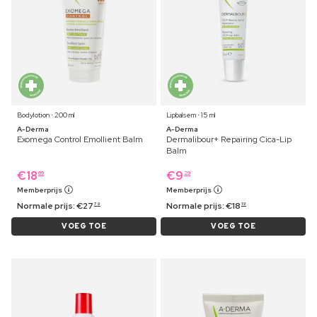
Bodylotion ⋅ 200 ml
Lipbalsem ⋅ 15 ml
A-Derma
A-Derma
Exomega Control Emollient Balm
Dermalibour+ Repairing Cica-Lip
Balm
€
18
€
9
69
29
Memberprijs
Memberprijs
Normale prijs:
€
27
Normale prijs:
€
18
79
19
VOEG TOE
VOEG TOE