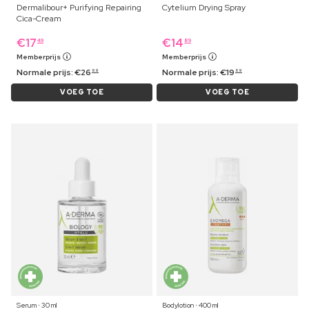
Dermalibour+ Purifying Repairing
Cytelium Drying Spray
Cica-Cream
€
17
€
14
49
89
Memberprijs
Memberprijs
Normale prijs:
€
26
Normale prijs:
€
19
69
69
VOEG TOE
VOEG TOE
Serum ⋅ 30 ml
Bodylotion ⋅ 400 ml