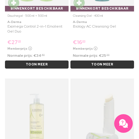
BINNENKORT BESCHIKBAAR
BINNENKORT BESCHIKBAAR
Douchegel ⋅ 500 ml + 500 ml
Cleansing Gel ⋅ 400 ml
A-Derma
A-Derma
Exomega Control 2-in-1 Emolient
Biology AC Cleansing Gel
Gel Duo
€
27
€
16
09
89
Memberprijs
Memberprijs
Normale prijs:
€
34
Normale prijs:
€
25
49
99
TOON MEER
TOON MEER