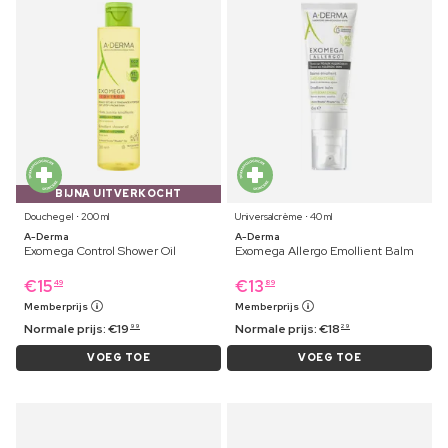
BIJNA UITVERKOCHT
Douchegel ⋅ 200 ml
Universalcrème ⋅ 40 ml
A-Derma
A-Derma
Exomega Control Shower Oil
Exomega Allergo Emollient Balm
€
15
€
13
49
89
Memberprijs
Memberprijs
Normale prijs:
€
19
Normale prijs:
€
18
99
29
VOEG TOE
VOEG TOE