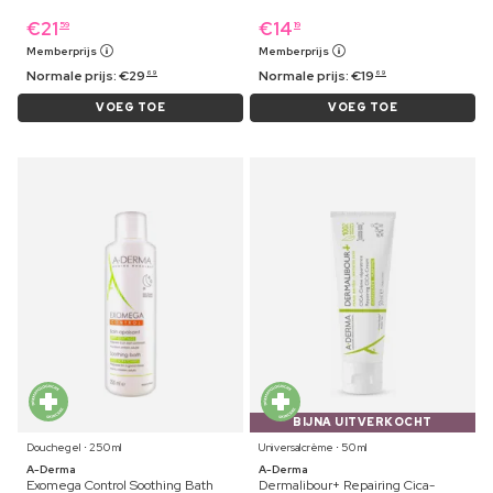
€
21
€
14
59
19
Memberprijs
Memberprijs
Normale prijs:
€
29
Normale prijs:
€
19
69
69
VOEG TOE
VOEG TOE
BIJNA UITVERKOCHT
Douchegel ⋅ 250 ml
Universalcrème ⋅ 50 ml
A-Derma
A-Derma
Exomega Control Soothing Bath
Dermalibour+ Repairing Cica-