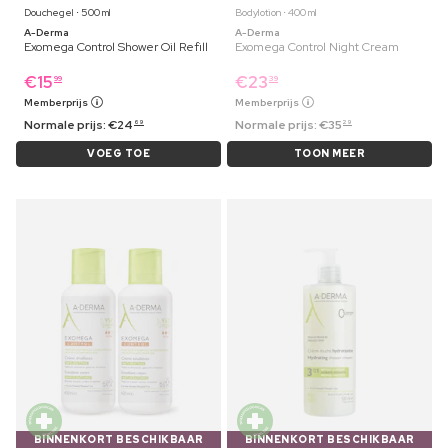
Douchegel ⋅ 500 ml
Bodylotion ⋅ 400 ml
A-Derma
A-Derma
Exomega Control Shower Oil Refill
Exomega Control Night Cream
€
15
€
23
99
39
Memberprijs
Memberprijs
Normale prijs:
€
24
Normale prijs:
€
35
69
29
VOEG TOE
TOON MEER
BINNENKORT BESCHIKBAAR
BINNENKORT BESCHIKBAAR