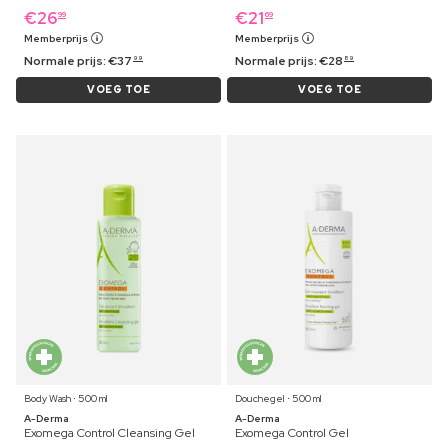
€
26
€
21
99
69
Memberprijs
Memberprijs
Normale prijs:
€
37
Normale prijs:
€
28
99
89
VOEG TOE
VOEG TOE
Body Wash ⋅ 500 ml
Douchegel ⋅ 500 ml
A-Derma
A-Derma
Exomega Control Cleansing Gel
Exomega Control Gel