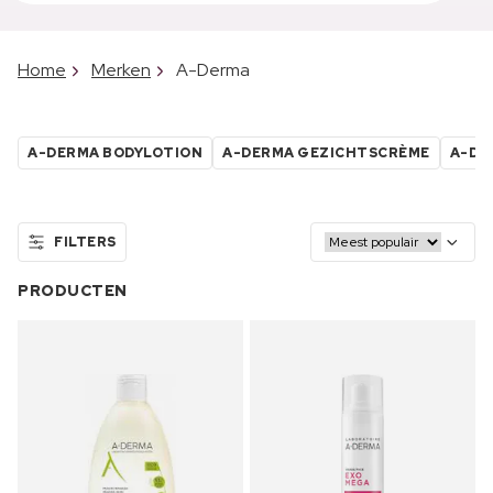
Home
Merken
A-Derma
A-DERMA BODYLOTION
A-DERMA GEZICHTSCRÈME
A-DE
FILTERS
PRODUCTEN