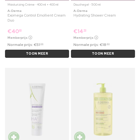
Moisturizing Crème ⋅ 400 ml + 400 ml
Douchegel ⋅ 500 ml
A-Derma
A-Derma
Exomega Control Emollient Cream
Hydrating Shower Cream
Duo
€
40
€
14
69
59
Memberprijs
Memberprijs
Normale prijs:
€
51
Normale prijs:
€
18
99
99
TOON MEER
TOON MEER