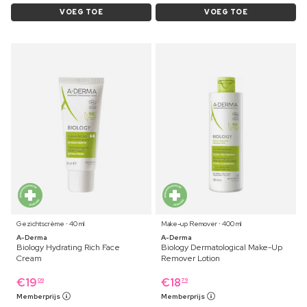
VOEG TOE
VOEG TOE
Gezichtscrème ⋅ 40 ml
Make-up Remover ⋅ 400 ml
A-Derma
A-Derma
Biology Hydrating Rich Face
Biology Dermatological Make-Up
Cream
Remover Lotion
€
19
€
18
09
79
Memberprijs
Memberprijs