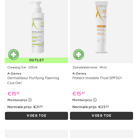
OUTLET
Cleansing Gel ⋅ 200 ml
Zonnebrandcrème ⋅ 40 ml
A-Derma
A-Derma
Dermalibour Purifying Foaming
Protect Invisible Fluid SPF50+
Cica Gel
€
15
€
15
09
89
Memberprijs
Memberprijs
Normale prijs:
€
21
Normale prijs:
€
23
49
99
VOEG TOE
VOEG TOE