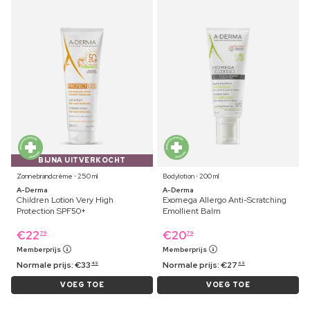
BIJNA UITVERKOCHT
Zonnebrandcrème ⋅ 250 ml
Bodylotion ⋅ 200 ml
A-Derma
A-Derma
Children Lotion Very High
Exomega Allergo Anti-Scratching
Protection SPF50+
Emollient Balm
€
22
€
20
79
79
Memberprijs
Memberprijs
Normale prijs:
€
33
Normale prijs:
€
27
49
69
VOEG TOE
VOEG TOE