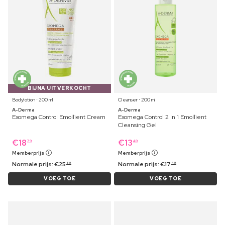
BIJNA UITVERKOCHT
Bodylotion ⋅ 200 ml
Cleanser ⋅ 200 ml
A-Derma
A-Derma
Exomega Control Emollient Cream
Exomega Control 2 In 1 Emollient
Cleansing Gel
€
18
€
13
79
49
Memberprijs
Memberprijs
Normale prijs:
€
25
Normale prijs:
€
17
89
49
VOEG TOE
VOEG TOE