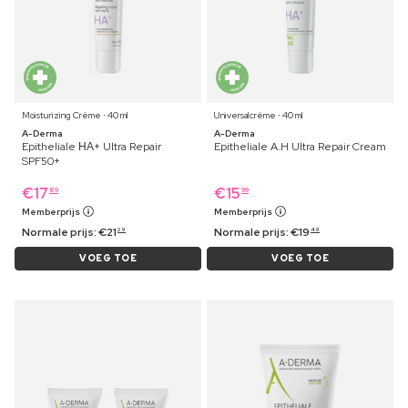
Moisturizing Crème ⋅ 40 ml
Universalcrème ⋅ 40 ml
A-Derma
A-Derma
Epitheliale ΗΑ+ Ultra Repair
Epitheliale A.H Ultra Repair Cream
SPF50+
€
17
€
15
89
99
Memberprijs
Memberprijs
Normale prijs:
€
21
Normale prijs:
€
19
29
49
VOEG TOE
VOEG TOE