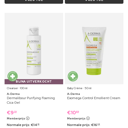
BIJNA UITVERKOCHT
Cleanser ⋅ 100 ml
Baby Crème ⋅ 50 ml
A-Derma
A-Derma
Dermalibour Purifying Foaming
Exomega Control Emollient Cream
Cica Gel
€
9
€
10
39
89
Memberprijs
Memberprijs
Normale prijs:
€
14
Normale prijs:
€
16
19
39