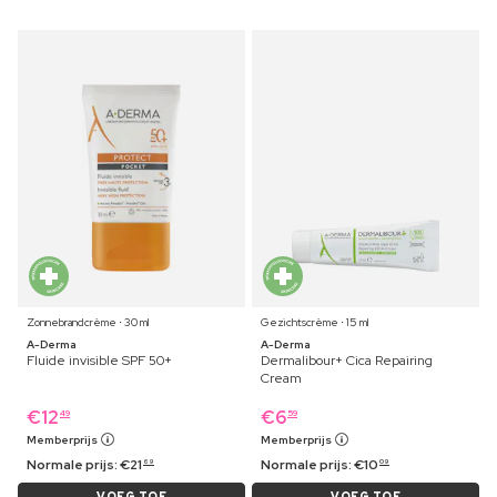
Zonnebrandcrème ⋅ 30 ml
Gezichtscrème ⋅ 15 ml
A-Derma
A-Derma
Fluide invisible SPF 50+
Dermalibour+ Cica Repairing
Cream
€
12
€
6
49
59
Memberprijs
Memberprijs
Normale prijs:
€
21
Normale prijs:
€
10
69
09
VOEG TOE
VOEG TOE