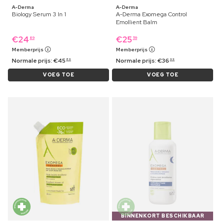
A-Derma
A-Derma
Biology Serum 3 In 1
A-Derma Exomega Control
Emollient Balm
€
24
€
25
89
59
Memberprijs
Memberprijs
Normale prijs:
€
45
Normale prijs:
€
36
89
99
VOEG TOE
VOEG TOE
BINNENKORT BESCHIKBAAR