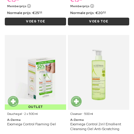
€
15
€
13
Memberprijs
Memberprijs
Normale prijs:
€
25
Normale prijs:
€
20
59
59
VOEG TOE
VOEG TOE
OUTLET
Douchegel ⋅ 2 x 500 ml
Cleanser ⋅ 500 ml
A-Derma
A-Derma
Exomega Control Foaming Gel
Exomega Control 2in1 Emollient
Cleansing Gel Anti-Scratching