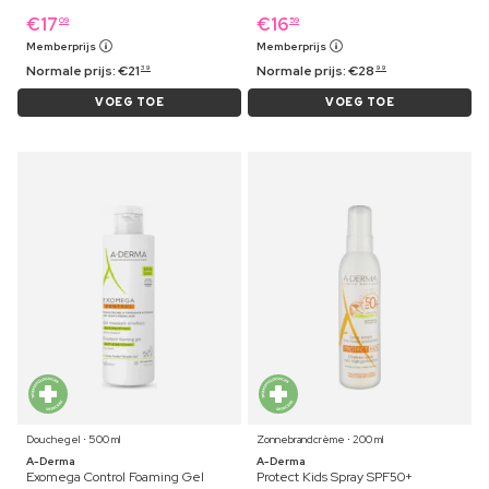
€
17
€
16
09
59
Memberprijs
Memberprijs
Normale prijs:
€
21
Normale prijs:
€
28
39
99
VOEG TOE
VOEG TOE
Douchegel ⋅ 500 ml
Zonnebrandcrème ⋅ 200 ml
A-Derma
A-Derma
Exomega Control Foaming Gel
Protect Kids Spray SPF50+