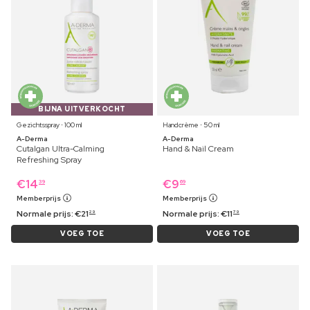
BIJNA UITVERKOCHT
Gezichtsspray ⋅ 100 ml
Handcrème ⋅ 50 ml
A-Derma
A-Derma
Cutalgan Ultra-Calming
Hand & Nail Cream
Refreshing Spray
€
14
€
9
39
69
Memberprijs
Memberprijs
Normale prijs:
€
21
Normale prijs:
€
11
29
79
VOEG TOE
VOEG TOE