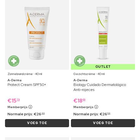
OUTLET
Zonnebrandcrème ⋅ 40 ml
Gezichtscrème ⋅ 40 ml
A-Derma
A-Derma
Protect Cream SPF50+
Biology Cuidado Dermatológico
Anti-rojeces
€
15
€
18
79
69
Memberprijs
Memberprijs
Normale prijs:
€
26
Normale prijs:
€
26
99
59
VOEG TOE
VOEG TOE