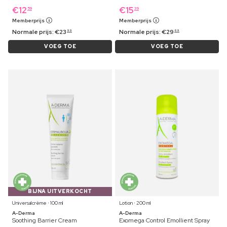
€
12
€
15
59
39
Memberprijs
Memberprijs
Normale prijs:
€
23
Normale prijs:
€
29
99
69
VOEG TOE
VOEG TOE
BIJNA UITVERKOCHT
Universalcrème ⋅ 100 ml
Lotion ⋅ 200 ml
A-Derma
A-Derma
Soothing Barrier Cream
Exomega Control Emollient Spray