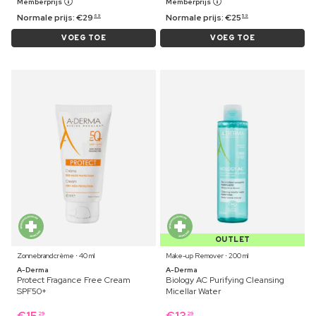
Memberprijs
Memberprijs
Normale prijs:
€
29
Normale prijs:
€
25
69
59
VOEG TOE
VOEG TOE
OUTLET
Zonnebrandcrème ⋅ 40 ml
Make-up Remover ⋅ 200 ml
A-Derma
A-Derma
Protect Fragance Free Cream
Biology AC Purifying Cleansing
SPF50+
Micellar Water
29
29