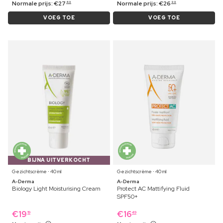
Normale prijs:
€
27
Normale prijs:
€
26
49
99
VOEG TOE
VOEG TOE
BIJNA UITVERKOCHT
Gezichtscrème ⋅ 40 ml
Gezichtscrème ⋅ 40 ml
A-Derma
A-Derma
Biology Light Moisturising Cream
Protect AC Mattifying Fluid
SPF50+
€
19
€
16
19
49