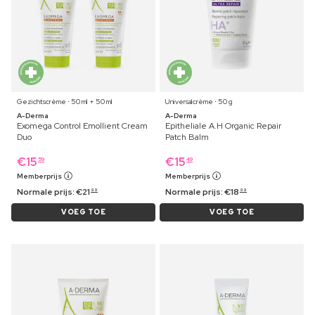
Gezichtscrème ⋅ 50 ml + 50 ml
Universalcrème ⋅ 50 g
A-Derma
A-Derma
Exomega Control Emollient Cream
Epitheliale A.H Organic Repair
Duo
Patch Balm
€
15
€
15
59
49
Memberprijs
Memberprijs
Normale prijs:
€
21
Normale prijs:
€
18
99
99
VOEG TOE
VOEG TOE