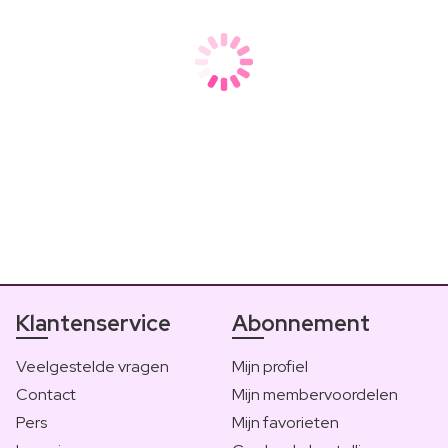
De 5 meest voorkomende fouten
Ben jij begonnen met het volgen van de Curly Girl Methode? 
Klantenservice
Abonnement
Veelgestelde vragen
Mijn profiel
Contact
Mijn membervoordelen
Pers
Mijn favorieten