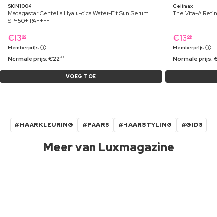
SKIN1004
Celimax
Madagascar Centella Hyalu-cica Water-Fit Sun Serum
The Vita-A Retin
SPF50+ PA++++
€
13
€
13
96
09
Memberprijs
Memberprijs
Normale prijs:
€
22
Normale prijs:
49
VOEG TOE
#HAARKLEURING
#PAARS
#HAARSTYLING
#GIDS
Meer van Luxmagazine