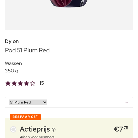
Dylon
Pod 51 Plum Red
Wassen
350 g
15
BESPAAR
€5
24
Actieprijs
€
7
75
Alleen voor members