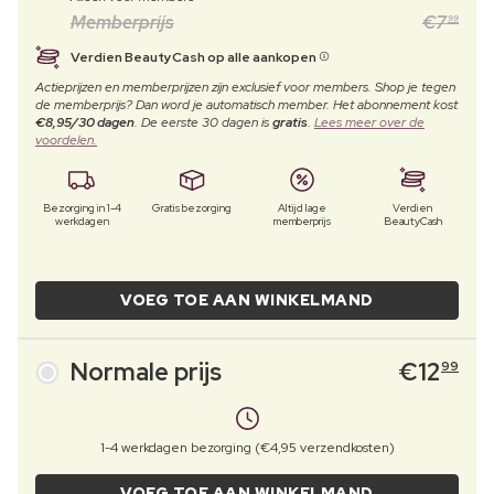
Memberprijs
€
7
99
Verdien BeautyCash op alle aankopen
Actieprijzen en memberprijzen zijn exclusief voor members. Shop je tegen
de memberprijs? Dan word je automatisch member. Het abonnement kost
€8,95/30 dagen
. De eerste 30 dagen is
gratis
.
Lees meer over de
voordelen.
Bezorging in 1-4
Gratis bezorging
Altijd lage
Verdien
werkdagen
memberprijs
BeautyCash
VOEG TOE AAN WINKELMAND
Normale prijs
€
12
99
1-4 werkdagen bezorging (€4,95 verzendkosten)
VOEG TOE AAN WINKELMAND