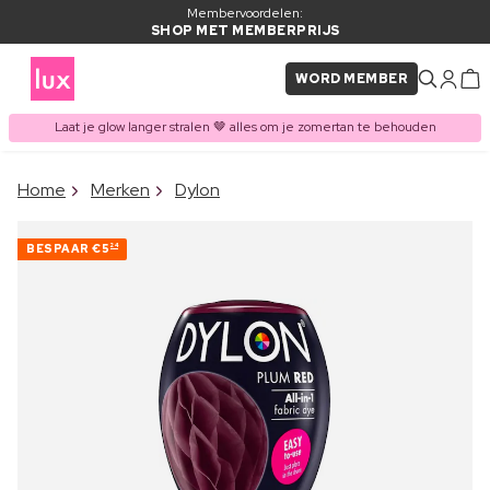
Membervoordelen:
SHOP MET MEMBERPRIJS
WORD MEMBER
Laat je glow langer stralen 🤎 alles om je zomertan te behouden
×
Home
Merken
Dylon
ITEM TOEGEVOEGD AAN
Vaak samen gekocht met
WINKELMAND
BESPAAR
€5
24