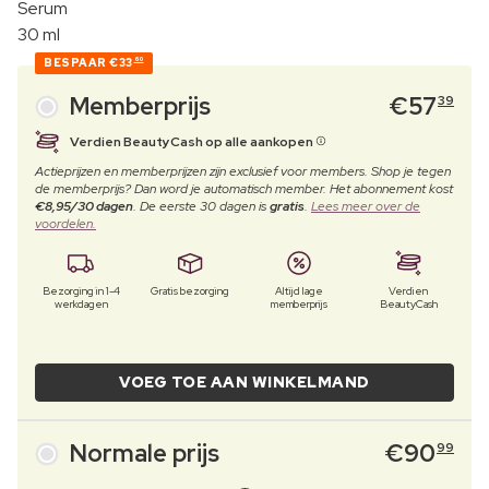
Serum
30 ml
BESPAAR
€33
60
Memberprijs
€
57
39
Verdien BeautyCash op alle aankopen
Actieprijzen en memberprijzen zijn exclusief voor members. Shop je tegen
de memberprijs? Dan word je automatisch member. Het abonnement kost
€8,95/30 dagen
. De eerste 30 dagen is
gratis
.
Lees meer over de
voordelen.
Bezorging in 1-4
Gratis bezorging
Altijd lage
Verdien
werkdagen
memberprijs
BeautyCash
VOEG TOE AAN WINKELMAND
Normale prijs
€
90
99