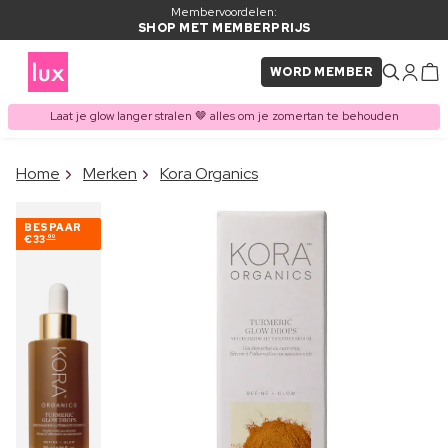
Membervoordelen:
SHOP MET MEMBERPRIJS
WORD MEMBER
Laat je glow langer stralen 🤎 alles om je zomertan te behouden
×
Home
Merken
Kora Organics
ITEM TOEGEVOEGD AAN
Vaak samen gekocht met
WINKELMAND
BESPAAR
€33
60