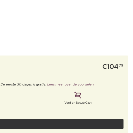
€
104
79
. De eerste 30 dagen is
gratis
.
Lees meer over de voordelen.
Verdien BeautyCash