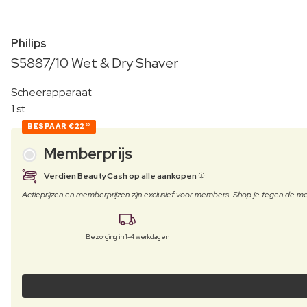
Philips
S5887/10 Wet & Dry Shaver
Scheerapparaat
1 st
BESPAAR
€22
20
Memberprijs
Verdien BeautyCash op alle aankopen
Actieprijzen en memberprijzen zijn exclusief voor members. Shop je tegen de
Bezorging in 1-4 werkdagen