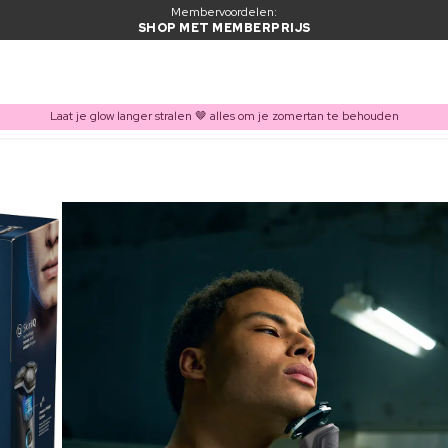
Membervoordelen:
SHOP MET MEMBERPRIJS
Laat je glow langer stralen 🤎 alles om je zomertan te behouden
ITEM TOEGEVOEGD AAN WINKELMAND
Vaak samen gekocht met