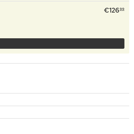
€
126
99