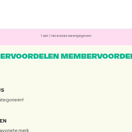
1 van 1 recensies weergegeven
ERVOORDELEN MEMBERVOORDEL
JS
categorieën!
LEN
favoriete merk