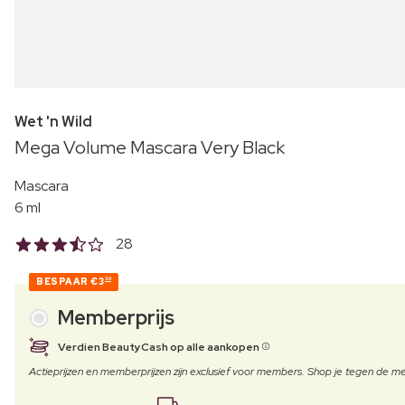
Wet 'n Wild
Mega Volume Mascara Very Black
Mascara
6 ml
28
BESPAAR
€3
30
Memberprijs
Verdien BeautyCash op alle aankopen
Actieprijzen en memberprijzen zijn exclusief voor members. Shop je tegen de