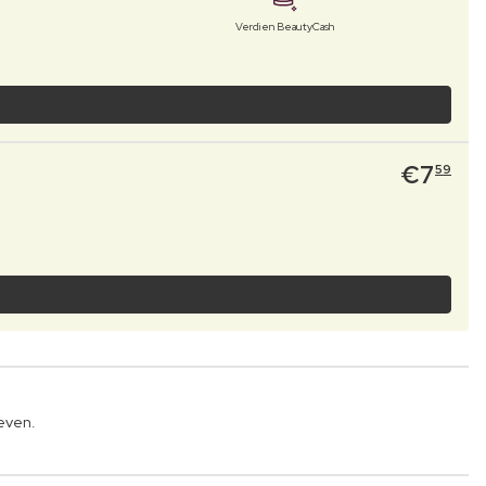
Verdien BeautyCash
€
7
59
even.