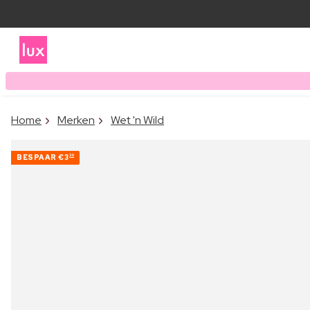
Home
Merken
Wet 'n Wild
BESPAAR
€3
30