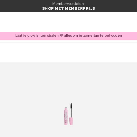
Membervoordelen:
SHOP MET MEMBERPRIJS
Laat je glow langer stralen 🤎 alles om je zomertan te behouden
ITEM TOEGEVOEGD AAN WINKELMAND
Vaak samen gekocht met