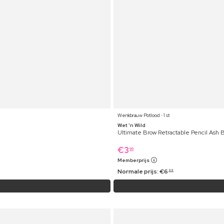
Wenkbrauw Potlood ⋅ 1 st
Wet 'n Wild
Ultimate Brow Retractable Pencil Ash 
€
3
99
Memberprijs
Normale prijs:
€
6
99