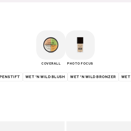
COVERALL
PHOTO FOCUS
PPENSTIFT
WET 'N WILD BLUSH
WET 'N WILD BRONZER
WET 