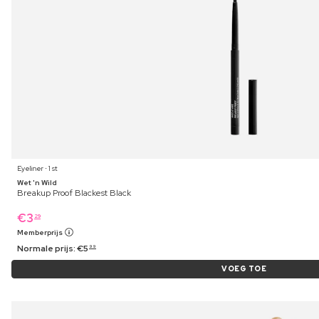
Eyeliner ⋅ 1 st
Wet 'n Wild
Breakup Proof Blackest Black
€
3
29
Memberprijs
Normale prijs:
€
5
99
VOEG TOE