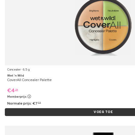
Concealer ⋅ 6,5 g
Wet 'n Wild
CoverAll Concealer Palette
€
4
29
Memberprijs
Normale prijs:
€
7
99
VOEG TOE