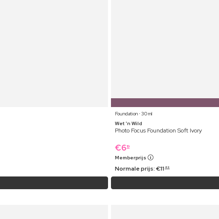
Foundation ⋅ 30 ml
Wet 'n Wild
Photo Focus Foundation Soft Ivory
€
6
19
Memberprijs
Normale prijs:
€
11
49