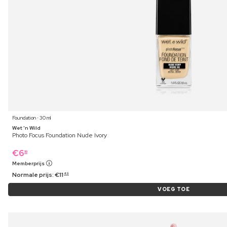
Foundation ⋅ 30 ml
Wet 'n Wild
Photo Focus Foundation Nude Ivory
€
6
19
Memberprijs
Normale prijs:
€
11
49
VOEG TOE