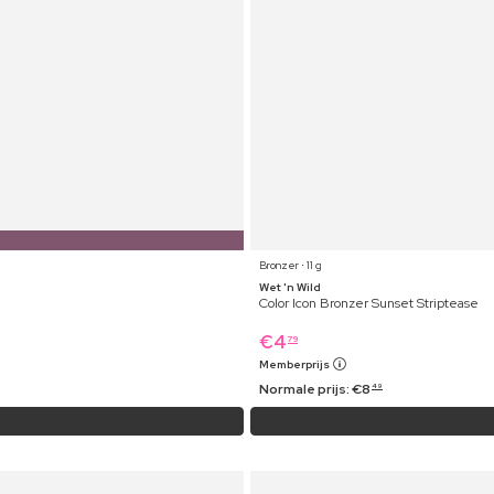
Bronzer ⋅ 11 g
Wet 'n Wild
Color Icon Bronzer Sunset Striptease
€
4
79
Memberprijs
Normale prijs:
€
8
49