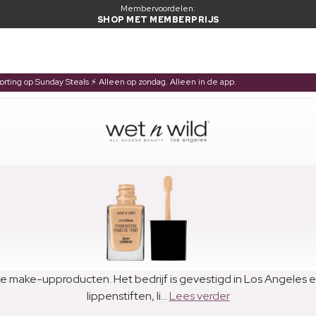
Membervoordelen:
SHOP MET MEMBERPRIJS
korting op Sunday Steals ⚡ Alleen op zondag. Alleen in de app.
rijke make-upproducten. Het bedrijf is gevestigd in Los Angeles
lippenstiften, li...
Lees verder