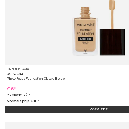
Foundation ⋅ 30 ml
Wet 'n Wild
Photo Focus Foundation Classic Beige
€
6
19
Memberprijs
Normale prijs:
€
11
49
VOEG TOE