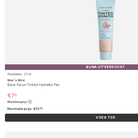
BIJNA UITVERKOCHT
Foundation ⋅ 27 ml
Wet 'n Wild
Bare Focus Tinted Hydrator Fair
€
7
19
Memberprijs
Normale prijs:
€
13
49
VOEG TOE