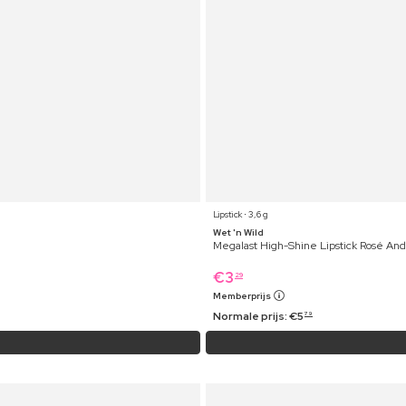
Lipstick ⋅ 3,6 g
Wet 'n Wild
Megalast High-Shine Lipstick Rosé And
€
3
29
Memberprijs
Normale prijs:
€
5
79