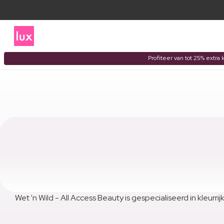
Profiteer van tot 25% extra 
Wet 'n Wild - All Access Beauty is gespecialiseerd in kleur