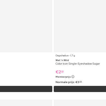
Oogschaduw ⋅ 1,7 g
Wet 'n Wild
Color Icon Single Eyeshadow Sugar
€
2
39
Memberprijs
Normale prijs:
€
3
99