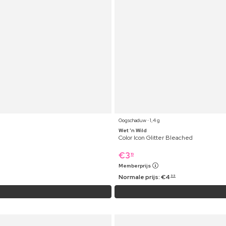
Oogschaduw ⋅ 1,4 g
Wet 'n Wild
Color Icon Glitter Bleached
€
3
19
Memberprijs
Normale prijs:
€
4
99