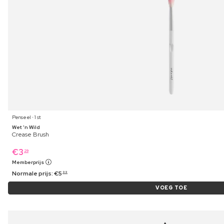
Penseel ⋅ 1 st
Wet 'n Wild
Crease Brush
€
3
29
Memberprijs
Normale prijs:
€
5
99
VOEG TOE