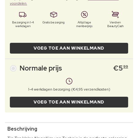
voordelen.
Bezorging in 1-4
Gratis bezorging
Altijd lage
Verdien
werkdagen
memberprijs
BeautyCash
VOEG TOE AAN WINKELMAND
Normale prijs
€
5
99
1-4 werkdagen bezorging (€4,95 verzendkosten)
VOEG TOE AAN WINKELMAND
Beschrijving