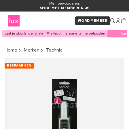
Membervoordelen:
SHOP MET MEMBERPRIJS
WORD MEMBER
Laat je glow langer stralen 🤎 alles om je zomertan te behouden
Laat
×
Home
Merken
Technic
ITEM TOEGEVOEGD AAN
Vaak samen gekocht met
WINKELMAND
BESPAAR
68%