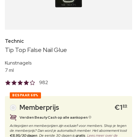
Technic
Tip Top False Nail Glue
Kunstnagels
7 ml
982
BESPAAR
68%
Memberprijs
€
1
89
Verdien BeautyCash op alle aankopen
Actieprijzen en memberprijzen zijn exclusief voor members. Shop je tegen
de memberprijs? Dan word je automatisch member. Het abonnement kost
€8,95/30 dagen
. De eerste 30 dagen is
gratis
.
Lees meer over de