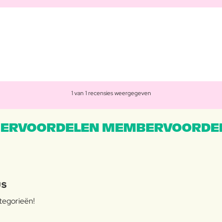
1 van 1 recensies weergegeven
ERVOORDELEN MEMBERVOORDEL
JS
ategorieën!