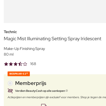
Technic
Magic Mist Illuminating Setting Spray Iridescent
Make-Up Finishing Spray
80 ml
168
BESPAAR
€2
20
Memberprijs
Verdien BeautyCash op alle aankopen
Actieprijzen en memberprijzen zijn exclusief voor members. Shop je tegen de