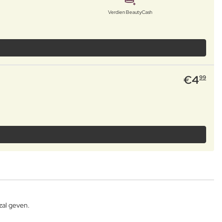
Verdien BeautyCash
€
4
99
zal geven.