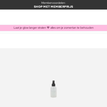
Membervoordelen:
SHOP MET MEMBERPRIJS
Laat je glow langer stralen 🤎 alles om je zomertan te behouden
ITEM TOEGEVOEGD AAN WINKELMAND
Vaak samen gekocht met