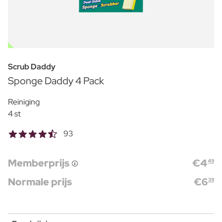
OUTLET
Scrub Daddy
Sponge Daddy 4 Pack
Reiniging
4 st
93
Memberprijs
€
4
49
Normale prijs
€
6
39