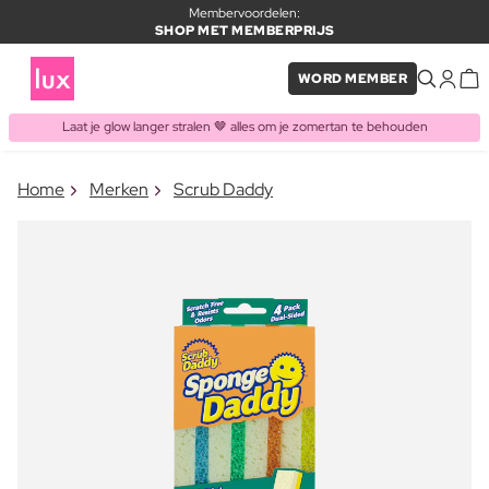
Membervoordelen:
SHOP MET MEMBERPRIJS
WORD MEMBER
Laat je glow langer stralen 🤎 alles om je zomertan te behouden
×
Home
Merken
Scrub Daddy
ITEM TOEGEVOEGD AAN
Vaak samen gekocht met
WINKELMAND