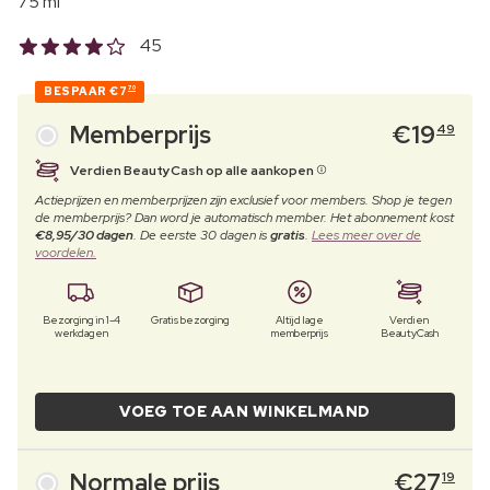
75 ml
45
BESPAAR
€7
70
Memberprijs
€
19
49
Verdien BeautyCash op alle aankopen
Actieprijzen en memberprijzen zijn exclusief voor members. Shop je tegen
de memberprijs? Dan word je automatisch member. Het abonnement kost
€8,95/30 dagen
. De eerste 30 dagen is
gratis
.
Lees meer over de
voordelen.
Bezorging in 1-4
Gratis bezorging
Altijd lage
Verdien
werkdagen
memberprijs
BeautyCash
VOEG TOE AAN WINKELMAND
Normale prijs
€
27
19