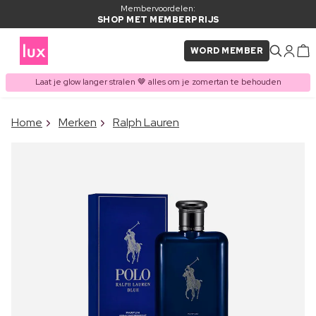
Membervoordelen:
SHOP MET MEMBERPRIJS
WORD MEMBER
Laat je glow langer stralen 🤎 alles om je zomertan te behouden
×
Home
Merken
Ralph Lauren
ITEM TOEGEVOEGD AAN
Vaak samen gekocht met
WINKELMAND